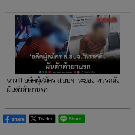
ฉาว!!! อดีตผู้สมัคร ส.อบจ. ระยอง พรรคดัง
ผันตัวค้ายานรก