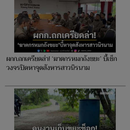
ผกก.ถกเครียดล่า! ‘ฆาตกรหมกถังขยะ’ บี้เช็ก
วงจรปิดหาจุดสังหารสาวนิรนาม