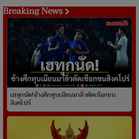
Breaking News
เฮทุกนัด!ช้างศึกทุบเมียนมาลิ่วตัดเชือกชน
สิงคโปร์