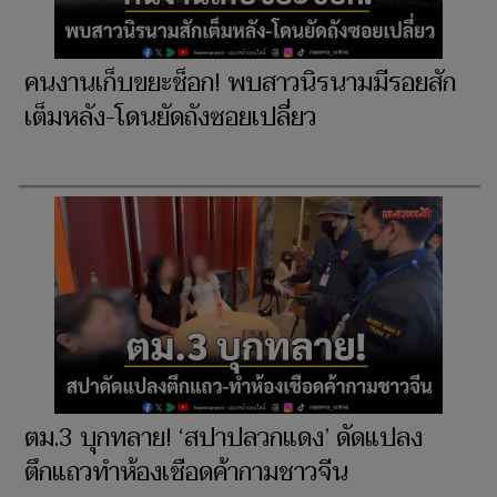
คนงานเก็บขยะช็อก! พบสาวนิรนามมีรอยสัก
เต็มหลัง-โดนยัดถังซอยเปลี่ยว
ตม.3 บุกทลาย! ‘สปาปลวกแดง’ ดัดแปลง
ตึกแถวทำห้องเชือดค้ากามชาวจีน