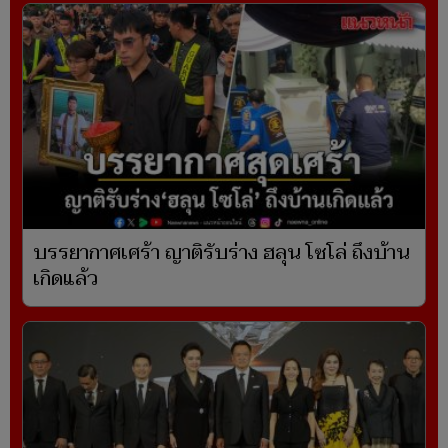
บรรยากาศเศร้า ญาติรับร่าง ฮลุน โซโล่ ถึงบ้าน
เกิดแล้ว