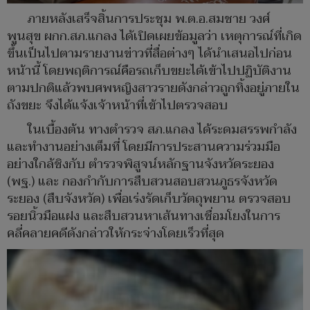
ภายหลังเสร็จสิ้นการประชุม พ.ต.อ.สมชาย วงศ์
พูนสุข ผกก.สภ.แกลง ได้เปิดเผยข้อมูลว่า เหตุการณ์ที่เกิด
ขึ้นเป็นไปตามรายงานข่าวที่สื่อต่างๆ ได้นำเสนอไปก่อน
หน้านี้ โดยพฤติการณ์คือรถเก็บขยะได้เข้าไปปฏิบัติงาน
ตามปกติแล้วพบศพหญิงสาวรายดังกล่าวถูกทิ้งอยู่ภายใน
ถังขยะ จึงได้แจ้งเจ้าหน้าที่เข้าไปตรวจสอบ
ในเบื้องต้น ทางตำรวจ สภ.แกลง ได้ระดมสรรพกำลัง
และทำงานอย่างเต็มที่ โดยมีการประสานความร่วมมือ
อย่างใกล้ชิงกับ ตำรวจพิสูจน์หลักฐานจังหวัดระยอง
(พฐ.) และ กองกำกับการสืบสวนสอบสวนภูธรจังหวัด
ระยอง (สืบจังหวัด) เพื่อเร่งรัดเก็บวัตถุพยาน ตรวจสอบ
รอยนิ้วมือแฝง และสืบสวนหาเส้นทางเชื่อมโยงในการ
คลี่คลายคดีดังกล่าวให้กระจ่างโดยเร็วที่สุด