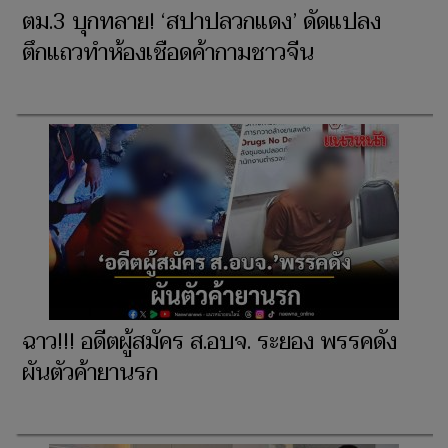
ตม.3 บุกทลาย! ‘สปาปลวกแดง’ ดัดแปลง
ตึกแถวทำห้องเชือดค้ากามชาวจีน
ฉาว!!! อดีตผู้สมัคร ส.อบจ. ระยอง พรรคดัง
ผันตัวค้ายานรก