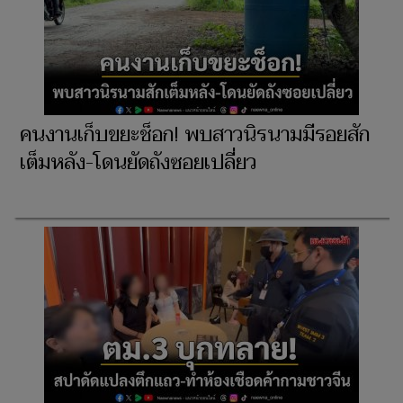
คนงานเก็บขยะช็อก! พบสาวนิรนามมีรอยสัก
เต็มหลัง-โดนยัดถังซอยเปลี่ยว