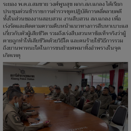
ระยอง พ.ต.อ.สมชาย วงศ์พูนสุข ผกก.สภ.แกลง ได้เรียก
ประชุมด่วนข้าราชการตำรวจชุดปฏิบัติการคลี่คลายคดี
ทั้งในส่วนของงานสอบสวน งานสืบสวน สภ.แกลง เพื่อ
เร่งรัดและติดตามความคืบหน้าแนวทางการสืบหาเบาะแส
เกี่ยวกับตัวผู้เสียชีวิต รวมถึงเร่งสืบสวนหาข้อเท็จจริงว่าผู้
ตายถูกทำให้เสียชีวิตด้วยวิธีใด และคนร้ายใช้วิธีการรวม
ถึงยานพาหนะใดในการขนย้ายศพมาทิ้งอำพรางในจุด
เกิดเหตุ