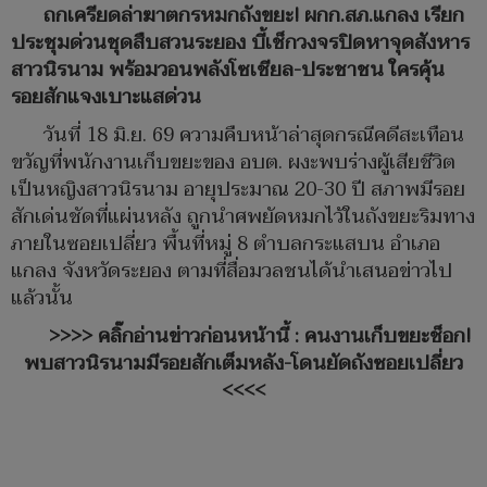
ถกเครียดล่าฆาตกรหมกถังขยะ! ผกก.สภ.แกลง เรียก
ประชุมด่วนชุดสืบสวนระยอง บี้เช็กวงจรปิดหาจุดสังหาร
สาวนิรนาม พร้อมวอนพลังโซเชียล-ประชาชน ใครคุ้น
รอยสักแจงเบาะแสด่วน
วันที่ 18 มิ.ย. 69 ความคืบหน้าล่าสุดกรณีคดีสะเทือน
ขวัญที่พนักงานเก็บขยะของ อบต. ผงะพบร่างผู้เสียชีวิต
เป็นหญิงสาวนิรนาม อายุประมาณ 20-30 ปี สภาพมีรอย
สักเด่นชัดที่แผ่นหลัง ถูกนำศพยัดหมกไว้ในถังขยะริมทาง
ภายในซอยเปลี่ยว พื้นที่หมู่ 8 ตำบลกระแสบน อำเภอ
แกลง จังหวัดระยอง ตามที่สื่อมวลชนได้นำเสนอข่าวไป
แล้วนั้น
>>>> คลิ๊กอ่านข่าวก่อนหน้านี้ : คนงานเก็บขยะช็อก!
พบสาวนิรนามมีรอยสักเต็มหลัง-โดนยัดถังซอยเปลี่ยว
<<<<