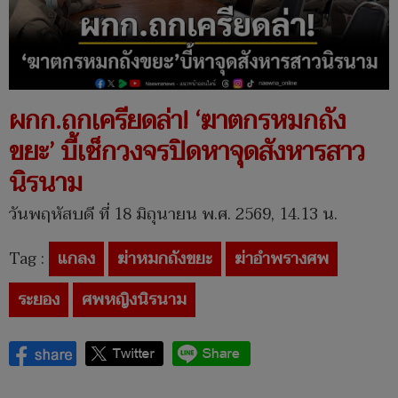
ผกก.ถกเครียดล่า! ‘ฆาตกรหมกถัง
ขยะ’ บี้เช็กวงจรปิดหาจุดสังหารสาว
นิรนาม
วันพฤหัสบดี ที่ 18 มิถุนายน พ.ศ. 2569, 14.13 น.
Tag :
แกลง
ฆ่าหมกถังขยะ
ฆ่าอำพรางศพ
ระยอง
ศพหญิงนิรนาม