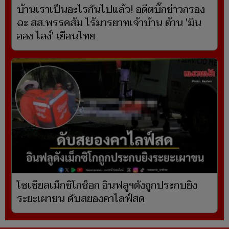
บ้านเราเป็นอะไรกันไปแล้ว! อดีตบิ๊กข่าวกรอง
ฉะ สส.พรรคส้ม ไร้มารยาทเจ้าบ้าน ต้าน 'มิน
ออง ไลง์' เยือนไทย
โซเชียลเม็กซิโกช็อก อินฟลูฯดังถูกประกบยิง
ระยะเผาขน ดับสยองคาไลฟ์สด