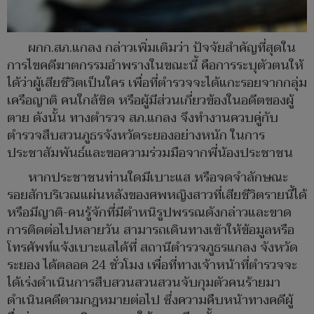
ผกก.สภ.แกลง กล่าวเพิ่มเติมว่า ปัจจัยสำคัญที่สุดใน
การไขคดีฆาตกรรมอำพรางในขณะนี้ คือการระบุตัวตนให้
ได้ว่าผู้เสียชีวิตเป็นใคร เพื่อที่ตำรวจจะได้แกะรอยจากกลุ่ม
เครือญาติ คนใกล้ชิด หรือผู้มีส่วนเกี่ยวข้องในอดีตของผู้
ตาย ดังนั้น ทางตำรวจ สภ.แกลง จึงทำงานควบคู่กับ
ตำรวจสืบสวนภูธรจังหวัดระยองอย่างหนัก ในการ
ประชาสัมพันธ์และขอความร่วมมือจากพี่น้องประชาชน
หากประชาชนท่านใดมีเบาะแส หรือจดจำลักษณะ
รอยสักบริเวณแผ่นหลังของศพหญิงสาวที่เสียชีวิตรายนี้ได้
หรือมีญาติ-คนรู้จักที่มีตำหนิรูปพรรณดังกล่าวและขาด
การติดต่อไปหลายวัน สามารถเดินทางเข้าให้ข้อมูลหรือ
โทรศัพท์แจ้งเบาะแสได้ที่ สถานีตำรวจภูธรแกลง จังหวัด
ระยอง ได้ตลอด 24 ชั่วโมง เพื่อที่ทางเจ้าหน้าที่ตำรวจจะ
ได้เร่งดำเนินการสืบสวนสวนสวนจับกุมตัวคนร้ายมา
ดำเนินคดีตามกฎหมายต่อไป ซึ่งความคืบหน้าทางคดีผู้