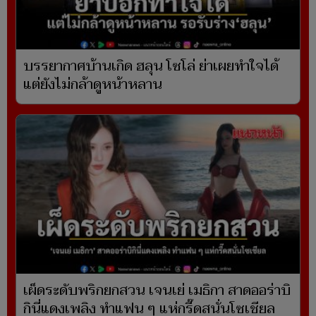
บรรยากาศบ้านเกิด ฮลุน โซโล่ ย่าเผยทำใจได้
แต่ยังไม่กล้าดูหน้าหลาน
เผ็ดระดับพริกยกสวน เจนเย่ เมธิกา สาดออร่าบิ
กินี่แดงเพลิง ทำแฟน ๆ แห่กรี๊ดสนั่นโซเชียล