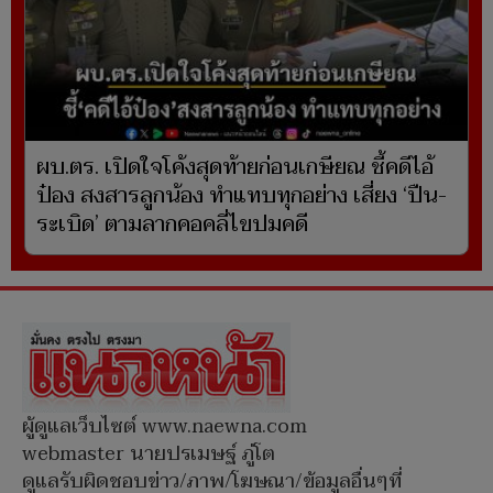
ผบ.ตร. เปิดใจโค้งสุดท้ายก่อนเกษียณ ชี้คดีไอ้
ป๋อง สงสารลูกน้อง ทำแทบทุกอย่าง เสี่ยง ‘ปืน-
ระเบิด’ ตามลากคอคลี่ไขปมคดี
ผู้ดูแลเว็บไซต์ www.naewna.com
webmaster นายปรเมษฐ์ ภู่โต
ดูแลรับผิดชอบข่าว/ภาพ/โฆษณา/ข้อมูลอื่นๆที่