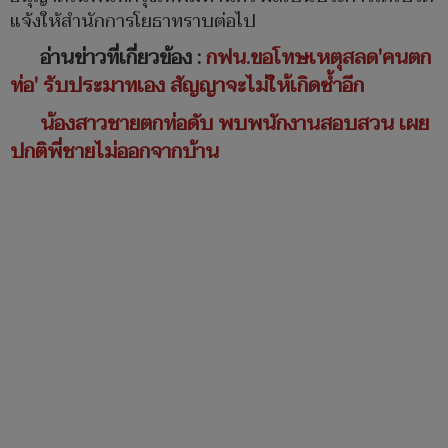
แจ้งให้สำนักการโยธาทราบต่อไป
อ่านข่าวที่เกี่ยวข้อง :
กฟน.ขอโทษเหตุสลด'คนตก
ท่อ' รับประมาทเอง สัญญาจะไม่ให้เกิดซ้ำอีก
น้องสาวชายตกท่อดับ พบพนักงานสอบสวน เผย
ปกติพี่ชายไม่ออกจากบ้าน