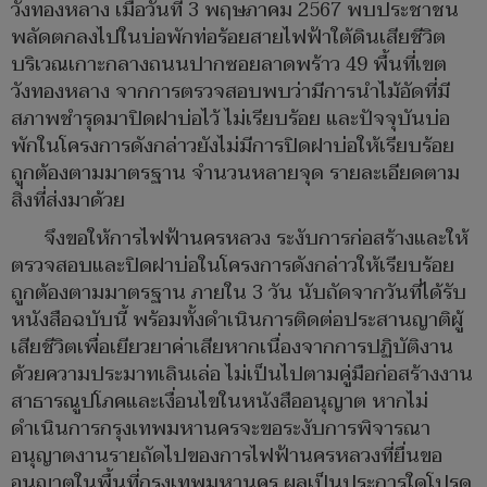
วังทองหลาง เมื่อวันที่ 3 พฤษภาคม 2567 พบประชาชน
พลัดตกลงไปในบ่อพักท่อร้อยสายไฟฟ้าใต้ดินเสียชีวิต
บริเวณเกาะกลางถนนปากซอยลาดพร้าว 49 พื้นที่เขต
วังทองหลาง จากการตรวจสอบพบว่ามีการนำไม้อัดที่มี
สภาพชำรุดมาปิดฝาบ่อไว้ ไม่เรียบร้อย และปัจจุบันบ่อ
พักในโครงการดังกล่าวยังไม่มีการปิดฝาบ่อให้เรียบร้อย
ถูกต้องตามมาตรฐาน จำนวนหลายจุด รายละเอียดตาม
สิ่งที่ส่งมาด้วย
จึงขอให้การไฟฟ้านครหลวง ระงับการก่อสร้างและให้
ตรวจสอบและปิดฝาบ่อในโครงการดังกล่าวให้เรียบร้อย
ถูกต้องตามมาตรฐาน ภายใน 3 วัน นับถัดจากวันที่ได้รับ
หนังสือฉบับนี้ พร้อมทั้งดำเนินการติดต่อประสานญาติผู้
เสียชีวิตเพื่อเยียวยาค่าเสียหากเนื่องจากการปฏิบัติงาน
ด้วยความประมาทเลินเล่อ ไม่เป็นไปตามคู่มือก่อสร้างงาน
สาธารณูปโภคและเงื่อนไขในหนังสืออนุญาต หากไม่
ดำเนินการกรุงเทพมหานครจะขอระงับการพิจารณา
อนุญาตงานรายถัดไปของการไฟฟ้านครหลวงที่ยื่นขอ
อนุญาตในพื้นที่กรุงเทพมหานคร ผลเป็นประการใดโปรด