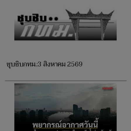
ซุบซิบกทม.:3 สิงหาคม 2569