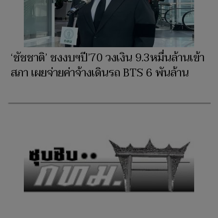
‘ชัชชาติ’ ชงงบฯปี’70 วงเงิน 9.3หมื่นล้านเข้า
สภา เผยจ่ายค่าจ้างเดินรถ BTS 6 พันล้าน