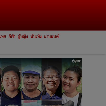
ะเทศ
กีฬา
ผู้หญิง
บันเทิง
ยานยนต์