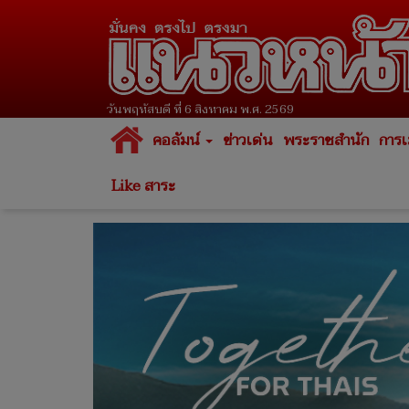
วันพฤหัสบดี ที่ 6 สิงหาคม พ.ศ. 2569
คอลัมน์
ข่าวเด่น
พระราชสำนัก
การเ
Like สาระ