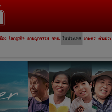
มือง
โลกธุรกิจ
อาชญากรรม
กทม.
ในประเทศ
เกษตร
ต่างปร