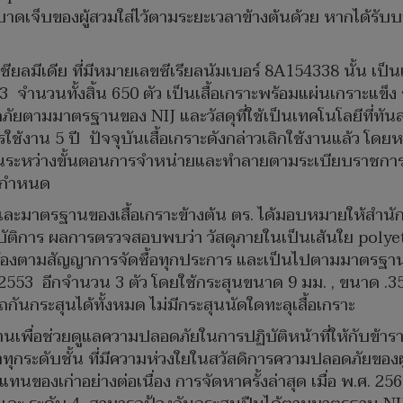
บาดเจ็บของผู้สวมใส่ไว้ตามระยะเวลาข้างต้นด้วย หากได้รับบ
ยลมีเดีย ที่มีหมายเลขซีเรียลนัมเบอร์ 8A154338 นั้น เป็น
 2553 จำนวนทั้งสิ้น 650 ตัว เป็นเสื้อเกราะพร้อมแผ่นเกราะแข
ยตามมาตรฐานของ NIJ และวัสดุที่ใช้เป็นเทคโนโลยีที่ทันสม
ใช้งาน 5 ปี ปัจจุบันเสื้อเกราะดังกล่าวเลิกใช้งานแล้ว โด
ู่ในระหว่างขั้นตอนการจำหน่ายและทำลายตามระเบียบราชกา
ยบกำหนด
สดุและมาตรฐานของเสื้อเกราะข้างต้น ตร. ได้มอบหมายให้สำน
บัติการ ผลการตรวจสอบพบว่า วัสดุภายในเป็นเส้นใย polyeth
ต้องตามสัญญาการจัดซื้อทุกประการ และเป็นไปตามมาตรฐาน 
อ พ.ศ. 2553 อีกจำนวน 3 ตัว โดยใช้กระสุนขนาด 9 มม. , ขนาด
ถกันกระสุนได้ทั้งหมด ไม่มีกระสุนนัดใดทะลุเสื้อเกราะ
ฐานเพื่อช่วยดูแลความปลอดภัยในการปฏิบัติหน้าที่ให้กับข้
ทุกระดับชั้น ที่มีความห่วงใยในสวัสดิการความปลอดภัยของ
นของเก่าอย่างต่อเนื่อง การจัดหาครั้งล่าสุด เมื่อ พ.ศ. 256