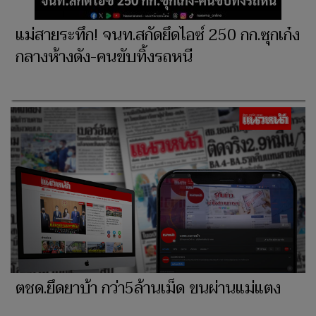
แม่สายระทึก! จนท.สกัดยึดไอซ์ 250 กก.ซุกเก๋ง
กลางห้างดัง-คนขับทิ้งรถหนี
ตชด.ยึดยาบ้า กว่า5ล้านเม็ด ขนผ่านแม่แตง