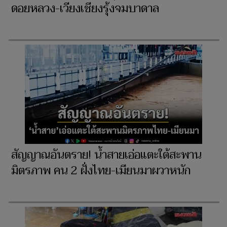
ดอยหลวง-เวียงเชียงรุ้งจมบาดาล
สัญญาณอันตราย! น้ำสายเอ่อแตะใต้สะพาน
มิตรภาพ คน 2 ฝั่งไทย-เมียนมาผวาหนัก