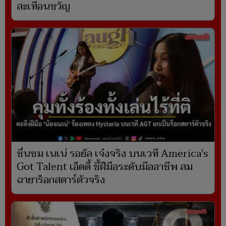
สะเทือนขวัญ
ชื่นชม เนเน่ รอยัล เจ๋งจริง บนเวที America's
Got Talent เอ็ดดี้ ชี้ฝีมือระดับมืออาชีพ สม
ฉายาร็อกสตาร์ตัวจริง