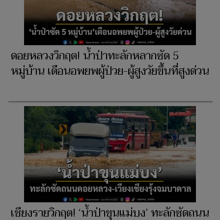
ดอยหลวงวิกฤต! น้ำป่าทะลักหลากซัด 5
หมู่บ้าน เตือนอพยพผู้ป่วย-ผู้สูงวัยขึ้นที่สูงด่วน
เชียงรายวิกฤต! ‘น้ำป่าขุนแม่บง’ ทะลักซัดถนน