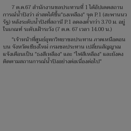
7 ต.ค.67 สำนักงานชลประทานที่ 1 ได้อัปเดตสถาน
การณ์น้ำปิงว่า ล่าสดได้ขึ้น"ธงเหลือง" จุด P.1 (สะพานนว
รัฐ) หลังระดับน้ำปิงที่สถานี P.1 ลดลงต่ำกว่า 3.70 ม. อยู่
ในเกณฑ์ ระดับเฝ้าระวัง (7 ต.ค. 67 เวลา 14.00 น.)
"เจ้าหน้าที่ศูนย์อุทกวิทยาชลประทาน ภาคเหนือตอน
บน จังหวัดเชียงใหม่ กรมชลประทาน เปลี่ยนสัญญาณ
แจ้งเตือนเป็น "ธงสีเหลือง" และ "ไฟสีเหลือง" และยังคง
ติดตามสถานการณ์น้ำปิงอย่างต่อเนื่องต่อไป"