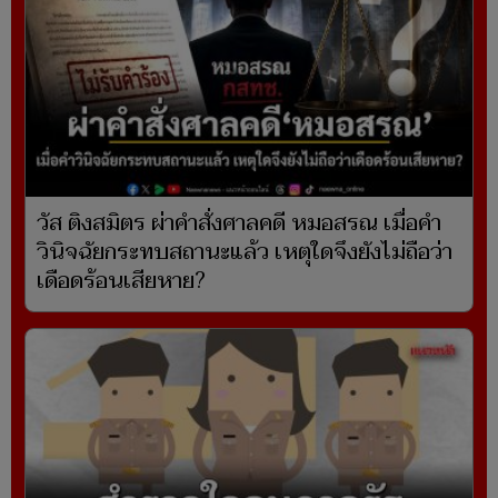
วัส ติงสมิตร ผ่าคำสั่งศาลคดี หมอสรณ เมื่อคำ
วินิจฉัยกระทบสถานะแล้ว เหตุใดจึงยังไม่ถือว่า
เดือดร้อนเสียหาย?