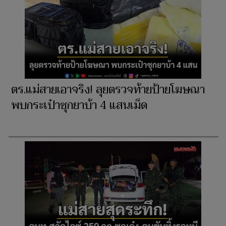
ตร.แม่สายเอาจริง! ลุยตรวจท้ายป้ายโฆษณา
พบกระเป๋าซุกยาบ้า 4 แสนเม็ด