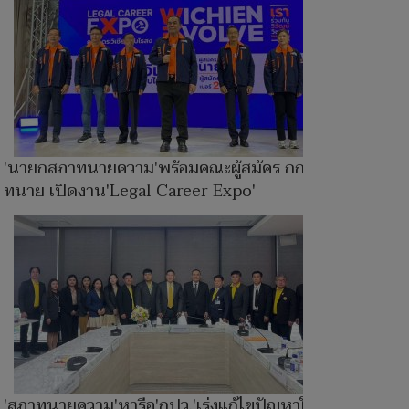
'นายกสภาทนายความ'พร้อมคณะผู้สมัคร กก.สภา
ทนาย เปิดงาน'Legal Career Expo'
'สภาทนายความ'หารือ'กปว.'เร่งแก้ไขปัญหาให้ผู้