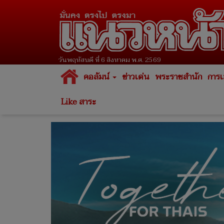
วันพฤหัสบดี ที่ 6 สิงหาคม พ.ศ. 2569
คอลัมน์
ข่าวเด่น
พระราชสำนัก
การเ
Like สาระ