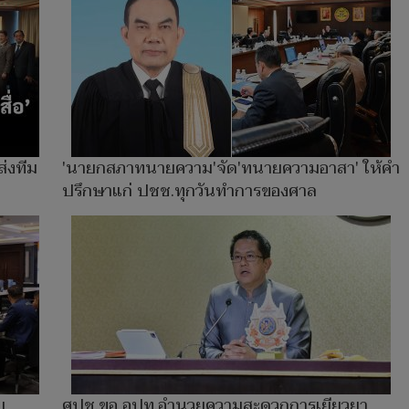
่งทีม
'นายกสภาทนายความ'จัด'ทนายความอาสา' ให้คำ
ปรึกษาแก่ ปชช.ทุกวันทำการของศาล
บ
ศปช.ขอ อปท.อำนวยความสะดวกการเยียวยา