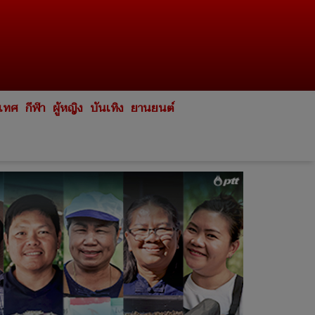
ะเทศ
กีฬา
ผู้หญิง
บันเทิง
ยานยนต์