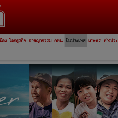
มือง
โลกธุรกิจ
อาชญากรรม
กทม.
ในประเทศ
เกษตร
ต่างปร