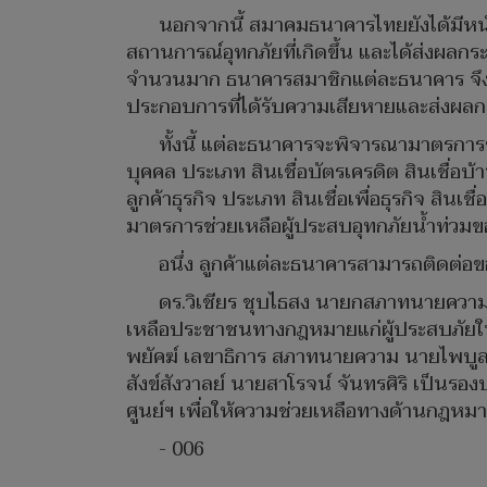
นอกจากนี้ สมาคมธนาคารไทยยังได้มีห
สถานการณ์อุทกภัยที่เกิดขึ้น และได้ส่งผลก
จำนวนมาก ธนาคารสมาชิกแต่ละธนาคาร จึงได
ประกอบการที่ได้รับความเสียหายและส่งผลก
ทั้งนี้ แต่ละธนาคารจะพิจารณามาตรการ
บุคคล ประเภท สินเชื่อบัตรเครดิต สินเชื่อบ
ลูกค้าธุรกิจ ประเภท สินเชื่อเพื่อธุรกิจ ส
มาตรการช่วยเหลือผู้ประสบอุทกภัยน้ำท่
อนึ่ง ลูกค้าแต่ละธนาคารสามารถติดต่อข
ดร.วิเชียร ชุบไธสง นายกสภาทนายความ ยั
เหลือประชาชนทางกฎหมายแก่ผู้ประสบภัยในพื
พยัคฆ์ เลขาธิการ สภาทนายความ นายไพบูลย์
สังข์สังวาลย์ นายสาโรจน์ จันทรศิริ เป็
ศูนย์ฯ เพื่อให้ความช่วยเหลือทางด้านกฎหม
- 006