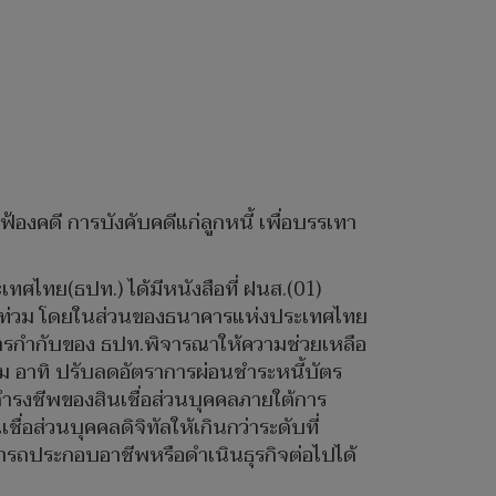
องคดี การบังคับคดีแก่ลูกหนี้ เพื่อบรรเทา
ทศไทย(ธปท.) ได้มีหนังสือที่ ฝนส.(01)
น้ำท่วม โดยในส่วนของธนาคารแห่งประเทศไทย
้การกำกับของ ธปท.พิจารณาให้ความช่วยเหลือ
ม อาทิ ปรับลดอัตราการผ่อนชำระหนี้บัตร
ดำรงชีพของสินเชื่อส่วนบุคคลภายใต้การ
่อส่วนบุคคลดิจิทัลให้เกินกว่าระดับที่
มารถประกอบอาชีพหรือดำเนินธุรกิจต่อไปได้