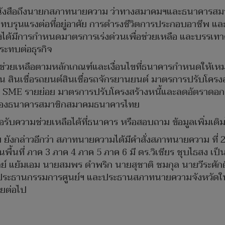
นังสือถึงนายกสภาทนายความ ว่าทางสมาคมฯและธนาคารสมา
ระทบรุนแรงต่อที่อยู่อาศัย การดำรงชีวิตการประกอบอาชีพ แ
้มีการกำหนดมาตรการเร่งด่วนเพื่อช่วยเหลือ และบรรเทาควา
ระทบต่อธุรกิจ
ช่วยเหลือตามหลักเกณฑ์และเงื่อนไขที่ธนาคารกำหนดให้เหมาะ
้าน สินเชื่อรถยนต์สินเชื่อรถจักรยานยนต์ มาตรการปรับโครงสร
ินเชื่อ SME รายย่อย มาตรการปรับโครงสร้างหนี้และลดอัตราด
วมของธนาคารสมาชิกสมาคมธนาคารไทย
อรับความช่วยเหลือได้ที่ธนาคาร หรือสอบถาม ข้อมูลเพิ่มเติ
งกล่าวอีกว่า สภาทนายความได้มีคำสั่งสภาทนายความ ที่ 268/
้นที่ ภาค 3 ภาค 4 ภาค 5 ภาค 6 มี ดร.วิเชียร ชุบไธสง 
 แย้มเอม นายสมพร ดำพริก นายสุชาติ ชมกุล นายวีระศักดิ
นรองประธานกรรมการศูนย์ฯ และประธานสภาทนายความจังหวัด
ายต่อไป