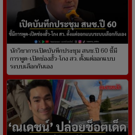
นักวิชาการเปิดบันทึกประชุม สนช.ปี 60 ชี้มี
การพูด-เปิดช่องฮั้ว-โกง สว. ตั้งแต่ออกแบบ
ระบบเลือกกันเอง