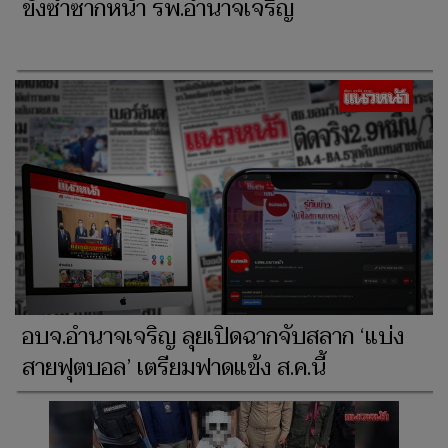
ขังซ้ำซากหน้า รพ.อำนาจเจริญ
อบจ.อำนาจเจริญ ลุยเปิดฉากจับสลาก ‘แบ่ง
สายฟุตบอล’ เตรียมฟาดแข้ง ส.ค.นี้