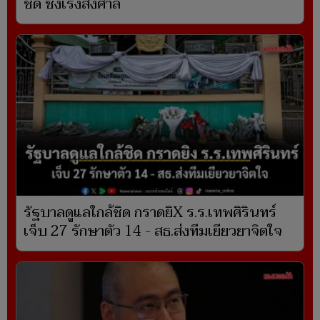
ชัด ชงเร่งส่งศาล
รัฐบาลดูแลใกล้ชิด กราดยิX ร.ร.เทพศิรินทร์
เจ็บ 27 รักษาตัว 14 - สธ.ส่งทีมเยียวยาจิตใจ