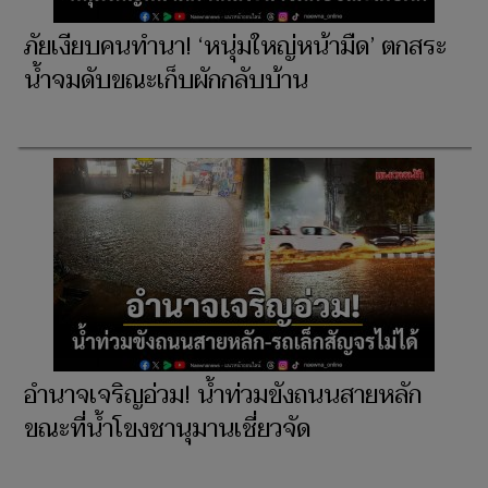
ภัยเงียบคนทำนา! ‘หนุ่มใหญ่หน้ามืด’ ตกสระ
น้ำจมดับขณะเก็บผักกลับบ้าน
อำนาจเจริญอ่วม! น้ำท่วมขังถนนสายหลัก
ขณะที่น้ำโขงชานุมานเชี่ยวจัด