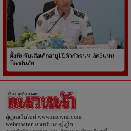
ตั้งทีมจับเสือเด็กอายุ1ปีตัวกัดจนท. งัด5แผน
ป้องกันภัย
ผู้ดูแลเว็บไซต์ www.naewna.com
webmaster นายปรเมษฐ์ ภู่โต