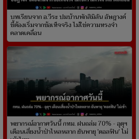
บทเรียนจาก อ.วีระ ปมบ้านพักสิมิลัน อัษฎางค์
ชี้ต้องเริ่มจากข้อเท็จจริง ไม่ใช่ความทรงจำ
คลาดเคลื่อน
พยากรณ์อากาศวันนี้ กทม. ฝนถล่ม 70% - อุตุฯ
เตือนเสี่ยงน้ำป่าไหลหลาก ยันพายุ 'ดอลฟิน' ไม่