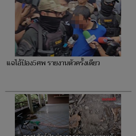
แฉไอ้ป๋อง5ศพ รายงานตัวครั้งเดียว