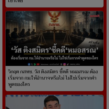
เข้าไทย
วิกฤต กสทช. วัส ติงสมิตร ชี้คดี หมอสรณ ต้อง
เริ่มจาก กม.ให้อำนาจหรือไม่ ไม่ใช่เริ่มจากคำ
พูดของใคร