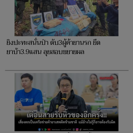
ยิงปะทะสนั่นป่า ดับ3ผู้ค้ายานรก ยึด
ยาบ้า3.9แสน ลุยสอบขยายผล