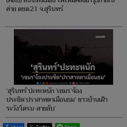
(คลิป) สนั่นทั้งเมือง ไฟไหม้คลังอาวุธภายใน
ค่าย ตชด.21 จ.สุรินทร์
‘สุรินทร์’ปะทะหนัก ‘เขมร’จ้อง
ประชิด‘ปราสาทตาเมือนธม’ ชาวบ้านเฝ้า
ระวัง‘โดรน-สายลับ’