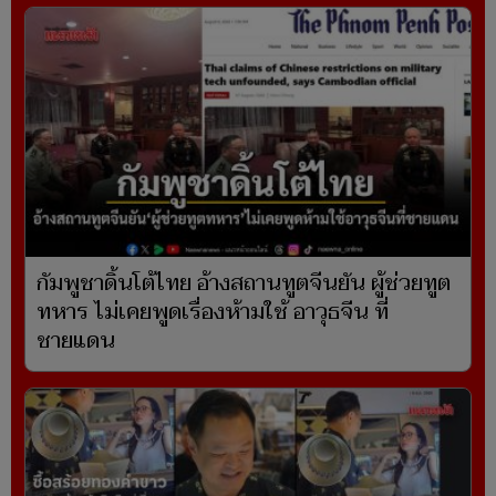
กัมพูชาดิ้นโต้ไทย อ้างสถานทูตจีนยัน ผู้ช่วยทูต
ทหาร ไม่เคยพูดเรื่องห้ามใช้ อาวุธจีน ที่
ชายแดน