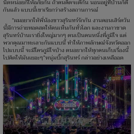
นิดหน่อยก็ให้อภัยกัน ถ้าคนคิดจะตีกัน นอนอยู่ที่บ้านก็ตี
กันแล้ว แบบนี้เขาเรียกว่าสร้างสถานการณ์
"ผมอยากให้พี่น้องชาวสุรินทร์รักกัน งานคอนเสิร์ตวัน
นี้มีการถ่ายทอดสดให้คนเห็นกันทั่วโลก และงานกาชาด
สุรินทร์บ้านเรายิ่งใหญ่มากๆ ตนเป็นคนหนึ่งที่ภูมิใจ แต่
พวกคุณมาทะเลาะกันแบบนี้ ทำให้ภาพลักษณ์จังหวัดออก
ไปแบบนี้ จะมีใครภูมิใจบ้าง ตนอยากให้ทุกคนเก็บเรื่องนี้
ไปคิดให้มันเยอะๆ”หนุ่มบิ๊กสุรินทร์ กล่าวอย่างเหลืออด