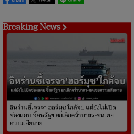
Breaking News
อิหร่านชี้เจรจา ฮอร์มุซ ใกล้จบ แต่ยังไม่เปิด
ช่องแคบ จี้สหรัฐฯ ยกเลิกคว่ำบาตร-ชดเชย
ความเสียหาย