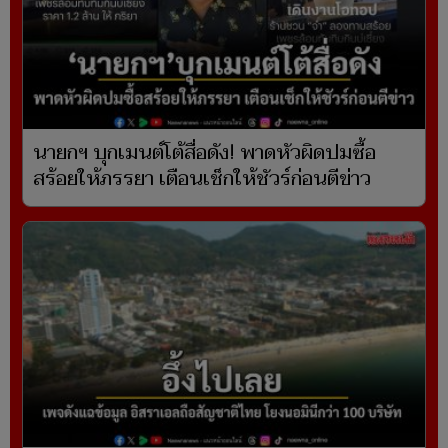
นายกฯ บุกเมนต์โต้สื่อดัง! พาดหัวผิดปมซื้อ
สร้อยให้ภรรยา เตือนเช็กให้ชัวร์ก่อนตีข่าว