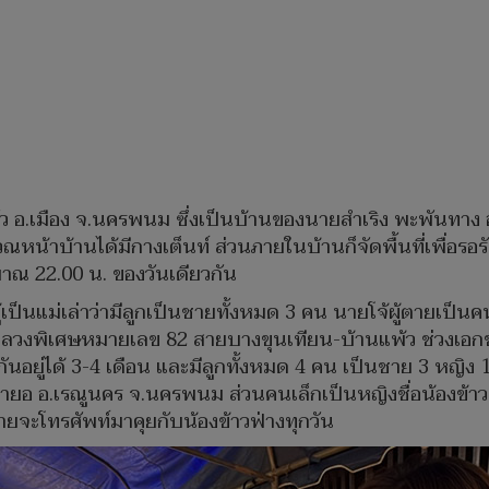
งตามัว อ.เมือง จ.นครพนม ซึ่งเป็นบ้านของนายสำเริง พะพันทาง
เวณหน้าบ้านได้มีกางเต็นท์ ส่วนภายในบ้านก็จัดพื้นที่เพื่อร
าณ 22.00 น. ของวันเดียวกัน
้เป็นแม่เล่าว่ามีลูกเป็นชายทั้งหมด 3 คน นายโจ้ผู้ตายเป็น
งพิเศษหมายเลข 82 สายบางขุนเทียน-บ้านแพ้ว ช่วงเอกชัย
กันอยู่ได้ 3-4 เดือน และมีลูกทั้งหมด 4 คน เป็นชาย 3 หญ
านนายอ อ.เรณูนคร จ.นครพนม ส่วนคนเล็กเป็นหญิงชื่อน้องข้าว
จะโทรศัพท์มาคุยกับน้องข้าวฟ่างทุกวัน