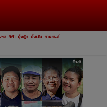
ะเทศ
กีฬา
ผู้หญิง
บันเทิง
ยานยนต์