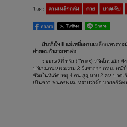
Tag :
คานเหล็กถล่ม
ตาย
บาดเจ็บ
บีบหัวใจ!!! แม่เหยื่อคานเหล็กถ.พระราม2 
คำตอบถ้าถามหาพ่อ
จากกรณีที่ ทรัส (Truss) หรือโครงถัก ซึ
บริเวณถนนพระราม 2 ฝั่งขาออก กทม. หน้าโช
ชีวิตในที่เกิดเหตุ 4 คน สูญหาย 2 คน บาดเจ็
เป็นชาว จ.นครพนม ทราบว่าชื่อ นายอภิวัฒน์