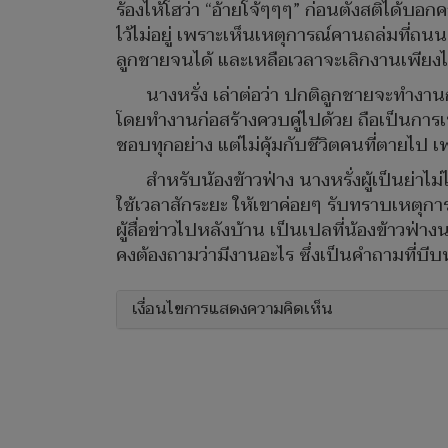
ร้องไห้โฮว่า “อ้ายโจ้ๆๆๆ” ก่อนตั้งสติได้บ
ไว้ไม่อยู่ เพราะเห็นเหตุการณ์คานถล่มที่ถนน
ลูกชายจนได้ และเหลือเวลาจะเลิกงานเพียงไม่ก
นางหรั่ง เล่าต่อว่า ปกติลูกชายจะทำงา
โดยทำงานก่อสร้างควบคู่ไปด้วย ถือเป็นการเพ
ชอบทุกอย่าง แต่ไม่คุ้มกับชีวิตคนที่ตายไป 
สำหรับน้องข้าวฟ่าง นางหรั่งผู้เป็นย่าไ
ใช้เวลาสักระยะ ให้เขาค่อยๆ รับทราบเหตุก
ผู้สื่อข่าวไปหลังบ้าน เป็นเปลที่น้องข้าวฟ
คงต้องถามว่ามีงานอะไร ซึ่งเป็นคำถามที่บีบห
เงื่อนไขการแสดงความคิดเห็น