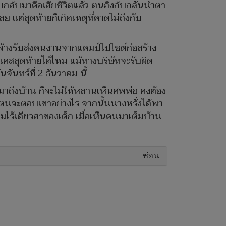
บกลับมาคือเสียชีวิตแล้ว ตนถึงกับกลั้นน้ำตา
ย แต่สุดท้ายก็เกิดเหตุที่คาดไม่ถึงกับ
บจ้างรับส่งคนงานจากแคมป์ไปไซต์ก่อสร้าง
็นเคสสุดท้ายได้ไหม แม้ทางบริษัทจะรับผิด
ันทร์ที่ 2 ธันวาคม นี้
ศพมาถึงบ้าน ก็จะไม่ให้หลานเห็นศพพ่อ คงต้อง
 ตนจะตอบเขาอย่างไร จากนั้นนางหรั่งได้พา
มไร้เดียวสาของเด็ก เมื่อเห็นคนมาเต็มบ้าน
ซ่อน