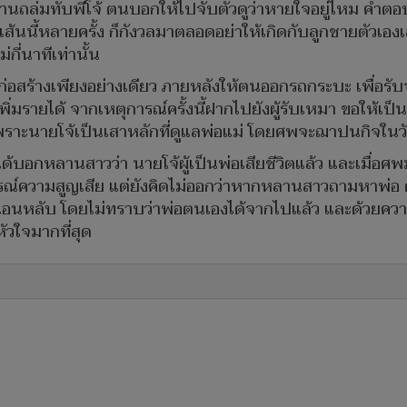
อกคานถล่มทับพี่โจ้ ตนบอกให้ไปจับตัวดูว่าหายใจอยู่ไหม คำตอ
เส้นนี้หลายครั้ง ก็กังวลมาตลอดอย่าให้เกิดกับลูกชายตัวเองเล
ี่นาทีเท่านั้น
นก่อสร้างเพียงอย่างเดียว ภายหลังให้ตนออกรถกระบะ เพื่อรั
ิ่มรายได้ จากเหตุการณ์ครั้งนี้ฝากไปยังผู้รับเหมา ขอให้เป
เพราะนายโจ้เป็นเสาหลักที่ดูแลพ่อแม่ โดยศพจะฌาปนกิจในวันจ
ม่ได้บอกหลานสาวว่า นายโจ้ผู้เป็นพ่อเสียชีวิตแล้ว และเมื่อ
ารณ์ความสูญเสีย แต่ยังคิดไม่ออกว่าหากหลานสาวถามหาพ่อ
่างนอนหลับ โดยไม่ทราบว่าพ่อตนเองได้จากไปแล้ว และด้วยควา
ัวใจมากที่สุด