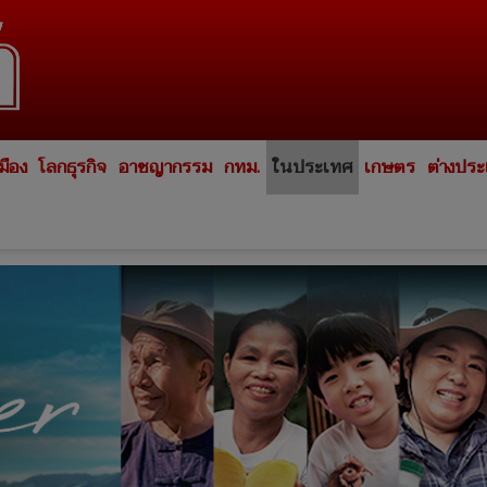
มือง
โลกธุรกิจ
อาชญากรรม
กทม.
ในประเทศ
เกษตร
ต่างปร