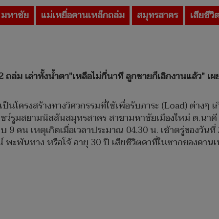
มหาชัย
แม่เหยื่อคานเหล็กถล่ม
สมุทรสาคร
เสียชีวิ
ถล่ม เล่าทั้งน้ำตา"เหลือไม่กี่นาที ลูกชายก็เลิกงานแล้ว" เผยล
่งเป็นโครงสร้างทางวิศวกรรมที่ใช้เพื่อรับภาระ (Load) ต่างๆ
ว์รูมสยามนิสสันสมุทรสาคร สาขามหาชัยเมืองใหม่ ต.นาดี อ
บ 9 คน เหตุเกิดเมื่อเวลาประมาณ 04.30 น. เช้าตรู่ของวันที่ 
 พะพันทาง หรือโจ้ อายุ 30 ปี เสียชีวิตคาที่ในซากของคานเ