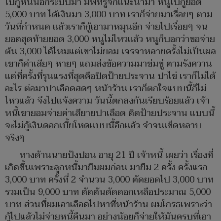
ไปกู้หนี้นอกระบบมา มีพี่ที่รู้จักแนะนำมา หนูไปกู้ยอด
5,000 บาท ได้เงินมา 3,000 บาท เราก็จ่ายมาเรื่อยๆ ตาม
วันที่กำหนด แล้วเราก็กู้เอามาหมุนอีก จ่ายไปเรื่อยๆ จน
ยอดสุดท้ายยอด 3,000 หนูไม่ไหวแล้ว หนูก็บอกว่าขอจ่าย
ต้น 3,000 ได้ไหมแต่เขาไม่ยอม เจรจาหลายครั้งไม่เป็นผล
เขาก็ด่าเสียๆ หายๆ แถมส่งข้อความมาข่มขู่ ตามรังควาน
แต่ที่ครั้งที่รุนแรงที่สุดคือปิดป้ายประจาน ปาไข่ เราก็ไม่ได้
อะไร ต่อมาปาเลือดสดๆ หน้าร้าน เราก็ตกใจแบบนี้ก็ไม่
ไหวแล้ว จึงไปแจ้งความ วันนี้ตกลงกันเรียบร้อยแล้ว เจ้า
หนี้เขายอมจ่ายค่าเสียายปาเลือด ติดป้ายประจาน แบบนี้
จะไม่กู้เงินดอกเบี้ยโหดแบบนี้อีกแล้ว จำจนเข็ดหลาบ
จริงๆ
ทางด้านนายปังปอน อายุ 21 ปี เจ้าหนี้ เผยว่า เรื่องที่
เกิดขึ้นเพราะลูกหนี้มายืมผมก่อน มายืม 2 ครั้ง ครั้งแรก
3,000 บาท ครั้งที่ 2 จำนวน 3,000 ตัดยอดไป 3,000 บาท
รวมเป็น 9,000 บาท ตัดต้นตัดดอกเหลือประมาณ 5,000
บาท ส่วนที่ผมเอาเลือดไปหาที่หน้าร้าน ผมโกรธเพราะว่า
กู้ไปแล้วไม่จ่ายหนี้คืนมา อย่างน้อยก็จ่ายให้มันครบที่เอา