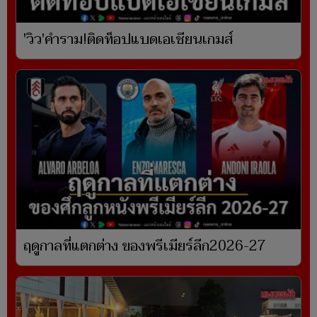
'วิว'คำราม!ติดท็อปแบดเอเชียนเกมส์
ฤดูกาลที่แตกต่าง ของพรีเมียร์ลีก2026-27