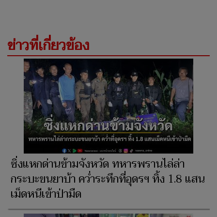
ข่าวที่เกี่ยวข้อง
ซิ่งแหกด่านข้ามจังหวัด ทหารพรานไล่ล่า
กระบะขนยาบ้า คว่ำระทึกที่อุดรฯ ทิ้ง 1.8 แสน
เม็ดหนีเข้าป่ามืด