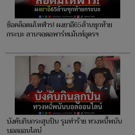
ช็อคล็อตมโหฬาร! ผงยาอี65ล้านซุกท้าย
กระบะ ลานจอดอพาร์ทเม้นท์อุดรฯ
บังคับกินกระสุนปืน รุมทำร้าย ทวงหนี้พนัน
บอลออนไลน์