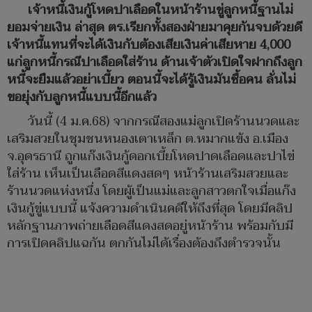
เจ้าหนี้เงินกู้โหดปาเลือดในหน้าร้านขู่ลูกหนี้ฐานไม่
ยอมจ่ายเงิน ล่าสุด ตร.เรียกทั้งสองฝ่ายมาคุยกันจบด้วยดี
เจ้าหนี้แทนที่จะได้เงินกับต้องเสียเงินค่าเสียหาย 4,000
แก่ลูกหนี้กรณีปาเลือดใส่ร้าน ด้านเจ้าตัวเปิดใจฝากถึงลูก
หนี้จะยืมแล้วอย่าเบี้ยว ตอนนี้จะได้รู้เงินมันซื้อคน ลั่นไม่
ขอยุ่งกับลูกหนี้แบบนี้อีกแล้ว
วันนี้ (4 ม.ค.68) จากกรณีสองแม่ลูกเปิดร้านนวดและ
เสริมสวยในชุมชนหนองเตาเหล็ก ต.หมากแข้ง อ.เมือง
จ.อุดรธานี ถูกแก๊งเงินกู้ดอกเบี้ยโหดปาดเลือดและปาไข่
ใส่ร้าน เห็นเป็นเลือดสีแดงสดๆ หน้าร้านเสริมสวยและ
ร้านนวดแห่งหนึ่ง โดยผู้เป็นแม่และลูกสาวตกใจเมื่อแก๊ง
เงินกู้ขู่แบบนี้ แจ้งความดำเนินคดีให้ถึงที่สุด โดยมีคลิป
หลักฐานภาพถ่ายเลือดสีแดงสดอยู่หน้าร้าน พร้อมกับมี
การเปิดคลิปแฉกัน ตกกันไม่ได้เรื่องต้องถึงตำรวจนั้น