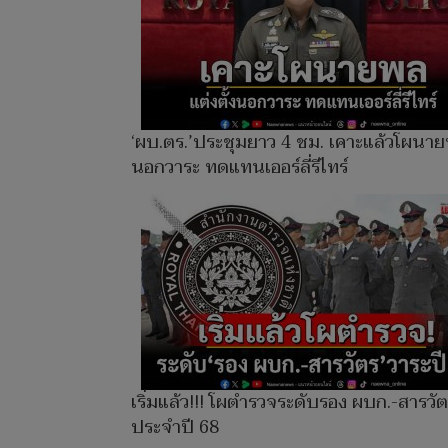
‘ผบ.ตร.’ประชุมยาว 4 ชม. เคาะแล้วโผนา
นอกวาระ ทดแทนเออร์ลี่รีไทร์
เริ่มแล้ว!!! โผตำรวจระดับรอง ผบก.-สารวั
ประจำปี 68