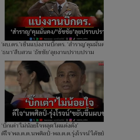
‘ผบ.ตร.’เซ็นแบ่งงานบิ๊กตร. ‘สำราญ’คุมมั่นคง
‘ธนา’สืบสวน ‘ธัชชัย’ลุยงานปราบปราม
‘บิ๊กเต่า’ไม่น้อยใจหลุด‘โผแต่งตั้ง’
ดีใจ‘พล.ต.ต.นพศิลป์-พล.ต.ต.รุ่งโรจน์’ได้ขยับ