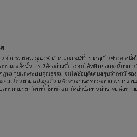
โส
์ ก.ตร.ผู้ทรงคุณวุฒิ เปิดเผยกรณีที่ปรากฏเป็นข่าวทางสื่
รแต่งตั้งนั้น กรณีดังกล่าวที่ประชุมได้หยิบยกเคสนี้มาถก
มกฎหมายและระบบคุณธรรม จนได้ข้อยุติโดยสรุปว่ากรณี รอง ผบ
มาะสมเลื่อนตำแหน่งสูงขึ้น แล้วจากการตรวจสอบการรายงานกา
การตามระเบียบที่เกี่ยวข้องมายังสำนักงานตำรวจแห่งชาติแ