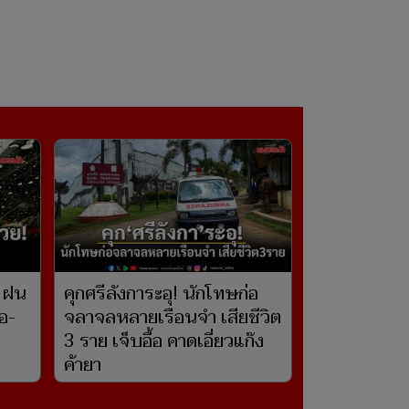
 ฝน
คุกศรีลังการะอุ! นักโทษก่อ
อ-
จลาจลหลายเรือนจำ เสียชีวิต
3 ราย เจ็บอื้อ คาดเอี่ยวแก๊ง
ค้ายา