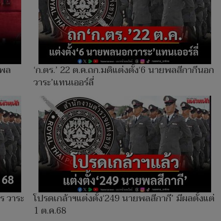
ยพล
‘ก.ตร.’ 22 ต.ค.ถก.มติแต่งตั้ง‘6 นายพลสีกากีนอก
วาระ’แทนเออร์ลี่
ตร วาระ
โปรดเกล้าฯแต่งตั้ง‘249 นายพลสีกากี’ มีผลตั้งแต่
1 ต.ค.68