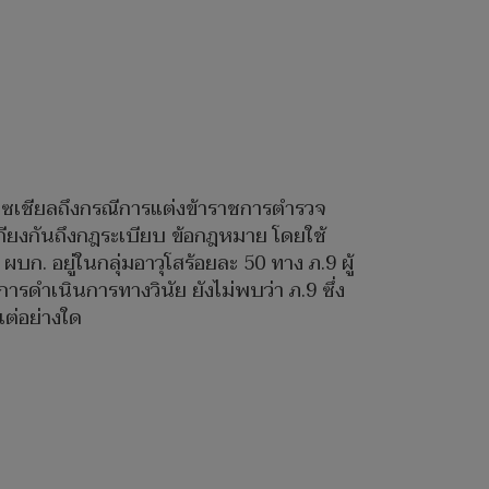
อโซเชียลถึงกรณีการแต่งข้าราชการตำรวจ
เถียงกันถึงกฎระเบียบ ข้อกฎหมาย โดยใช้
ก. อยู่ในกลุ่มอาวุโสร้อยละ 50 ทาง ภ.9 ผู้
รดำเนินการทางวินัย ยังไม่พบว่า ภ.9 ซึ่ง
ต่อย่างใด