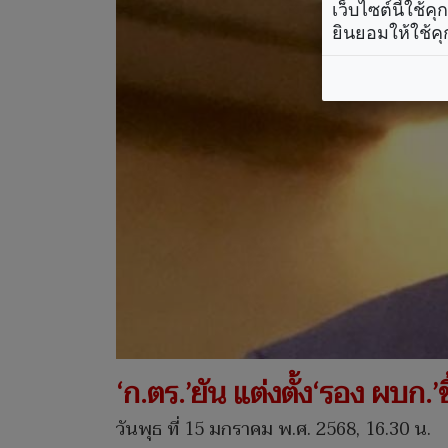
เว็บไซต์นี้ใช้
ยินยอมให้ใช้คุ
‘ก.ตร.’ยัน แต่งตั้ง‘รอง ผบก.’
วันพุธ ที่ 15 มกราคม พ.ศ. 2568, 16.30 น.