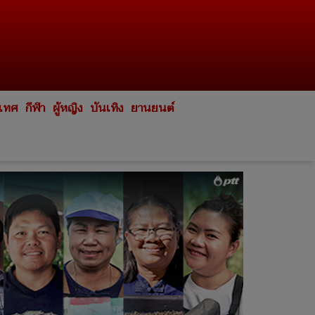
ะเทศ
กีฬา
ผู้หญิง
บันเทิง
ยานยนต์