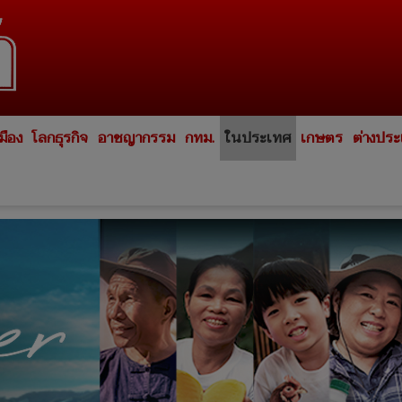
มือง
โลกธุรกิจ
อาชญากรรม
กทม.
ในประเทศ
เกษตร
ต่างปร