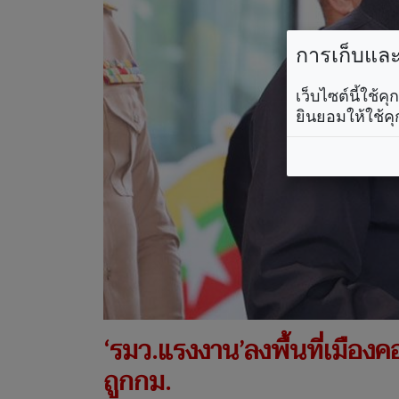
การเก็บและใ
เว็บไซต์นี้ใช้
ยินยอมให้ใช้คุ
‘รมว.แรงงาน’ลงพื้นที่เมือง
ถูกกม.