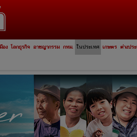
มือง
โลกธุรกิจ
อาชญากรรม
กทม.
ในประเทศ
เกษตร
ต่างปร