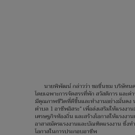
นายพิพัฒน์ กล่าวว่า ขอชื่นชม บริษัท
โดยเฉพาะการจัดสรรที่พัก สวัสดิการ และค่
มีคุณภาพชีวิตที่ดีขึ้นและทำงานอย่างมั่นค
ตำบล 1 อาชีพอิสระ” เพื่อส่งเสริมให้แรงงาน
เศรษฐกิจท้องถิ่น และสร้างโอกาสให้แรงงา
อาสาสมัครแรงงานและบัณฑิตแรงงาน ซึ่งทำห
โอกาสในการประกอบอาชีพ