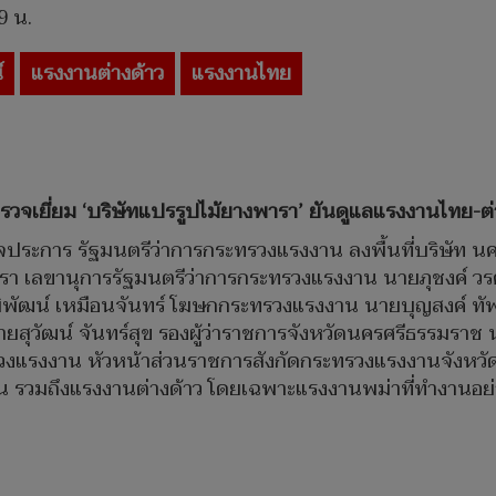
9 น.
์
แรงงานต่างด้าว
แรงงานไทย
รวจเยี่ยม ‘บริษัทแปรรูปไม้ยางพารา’ ยันดูแลแรงงานไทย-ต่า
ชกิจประการ รัฐมนตรีว่าการกระทรวงแรงงาน ลงพื้นที่บริษัท นค
รา เลขานุการรัฐมนตรีว่าการกระทรวงแรงงาน นายภุชงค์ วร
มิพัฒน์ เหมือนจันทร์ โฆษกกระทรวงแรงงาน นายบุญสงค์ ทั
สุวัฒน์ จันทร์สุข รองผู้ว่าราชการจังหวัดนครศรีธรรมราช
วงแรงงาน หัวหน้าส่วนราชการสังกัดกระทรวงแรงงานจังหวัด
รวมถึงแรงงานต่างด้าว โดยเฉพาะแรงงานพม่าที่ทำงานอย่า