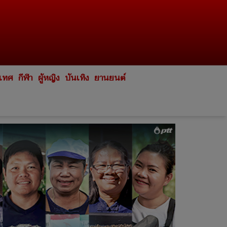
ะเทศ
กีฬา
ผู้หญิง
บันเทิง
ยานยนต์