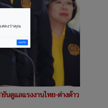
ราแสดงว่าคุณ
ยอมรับ
า’ยันดูแลแรงงานไทย-ต่างด้าว