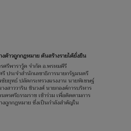
งด้าวถูกกฎหมาย ดันสร้างรายได้ยั่งยืน
รศรีพาราวู้ด จำกัด อ.พรหมคีรี
ศรี ประจำสำนักเลขาธิการนายกรัฐมนตรี
พชัยยุทธ์ ปลัดกระทรวงแรงงาน นายพิเชษฐ์
 นางสาววาริน ชินวงศ์ นายกองค์การบริหาร
นครศรีธรรมราช เข้าร่วม เพื่อติดตามการ
งถูกกฎหมาย ซึ่งเป็นกำลังสำคัญใน