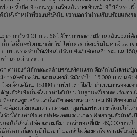
์ลายนิ้วมือ ที่สถานฑูต เสร็จแล้วทางเจ้าหน้าที่ก็มียืนรอ
อให้เจ้าหน้าที่ของบริษัทไป เขาบอกว่าผ่านเรียบร้อยแล้ง
ะ ต่อมาวันที่ 21 ม.ค. 68 ได้โทรมาบอดว่ามีงานแล้วนะแต่ต้องจ
านั้น ไม่งั้นจะโดนยกเลิกวีซ่าได้นะ เราก็เลยรีบไปหาเงินมาจ่า
บาท เพราะจ่ายให้เพื่อนไปด้วย ซึ่งถ้าต่อคนก็ประมาณ 150,
วีซ่า แอนด์ ทราเวล
่าวว่า ตนเองก็มีลักษณะคล้ายๆกับพี่คนแรก คือทักไปในเฟซบุ๊
ด้มีการนัดชำระเงิน แต่ตนเองก็ได้มัดจำไป 15,000 บาท แล้วท
ขา โดยตั้งแต่โอน 15,000 บาทไป เขาก็ได้ไปดำเนินการของเขาเ
ได้ดูแล้วก็เชื่อมั่นซึ่งเขาทำได้เนียน ในฐานะที่เราเคยเดินทา
่สถานฑูตเสร็จ เราก็รอวีซ่าออกช่วงมกราคม 68 ซึ่งของผมโดน
ล้วก็จะต้องเตรียมเอกสาร แต่พอมาคุยที่ออฟฟิต เขาก็เลยได้
วนี้ต้องทำเรื่องขอที่ประเทศแคนนาดา ซึ่งเราดูแล้วมันก็เป็นไ
เลยให้น้องไปต่อ แต่ผมลืมบอกว่าตอนที่เสีย 49,000 บาทไป เขาใ
บริษัทไหม เมื่อเราเข้าไปเขาก็บอกว่าไม่ต้องตกใจ เราเปลี่ยน