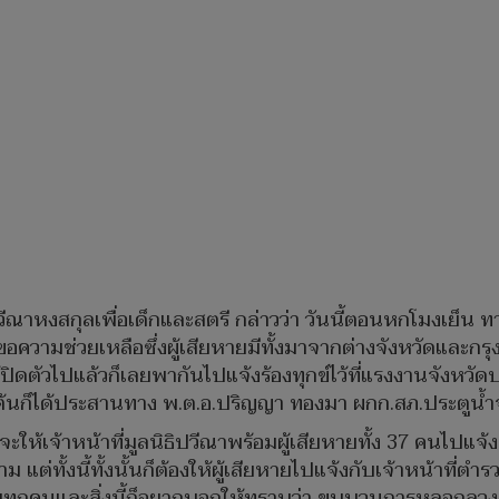
าหงสกุลเพื่อเด็กและสตรี กล่าวว่า วันนี้ตอนหกโมงเย็น ทางมู
อความช่วยเหลือซึ่งผู้เสียหายมีทั้งมาจากต่างจังหวัดและกร
ปิดตัวไปแล้วก็เลยพากันไปแจ้งร้องทุกข์ไว้ที่แรงงานจังหวัด
้องต้นก็ได้ประสานทาง พ.ต.อ.ปริญญา ทองมา ผกก.สภ.ประตูน้
ะให้เจ้าหน้าที่มูลนิธิปวีณาพร้อมผู้เสียหายทั้ง 37 คนไปแจ
แต่ทั้งนี้ทั้งนั้นก็ต้องให้ผู้เสียหายไปแจ้งกับเจ้าหน้าที่ตำ
หายทุกคนและสิ่งนี้ก็อยากบอกให้ทราบว่า ขบบวนการหลอกลวง 