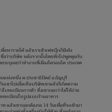
อหารายได้ แล้วเราเข้าเฟซบุ๊กก็มีเด้ง
ื่อว่าบริษัท หลังจากนั้นโดยทักไปพูดคุยกับ
้ โดยระบุเลยว่าทำงานที่เมืองโตรอนโต ประเทศ
่บ้านแห่งหนึ่ง ต.ประชาธิปัตย์ อ.ธัญบุรี
กันเขาไปเมื่อเห็นบริษัทเขาแล้วก็เกิดความ
วใบทะเบียนการค้า ซึ่งเขาบอกว่าไม่ให้ถ่าย
การจดทะเบียนในรูปแบบร้านอาหาร
าท แล้วเขาบอกต้องรอ 14 วันเพื่อที่จะเข้ามา
จะจ่ายค่าตั๋วเครื่องบินให้ด้วย ซึ่งหลังจาก