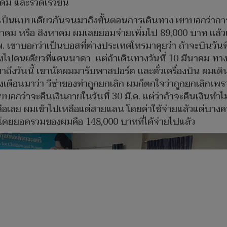
เดิม และรวดเร็วขึ้น
็เป็นแบบเดียวกันจนมาถึงขั้นตอนการเดินทาง เขาบอกว่าการ
ฎาคม หรือ สิงหาคม ผมเลยยอมจ่ายเพิ่มไป 89,000 บาท แล้วเข
พ. เขาบอกว่าเป็นบอสที่ต่างประเทศโทรมาคุยว่า ถ้าจะบินวันที
างไปคนเดียวที่แคนนาดา แต่ถ้าเดินทางวันที่ 10 มีนาคม 
าถึงวันนี้ เขานัดผมมารับพาสปอร์ต และตั๋วเครื่องบิน ผม
้งแจ้งเตือนมาว่า วีซ่าของท่าถูกยกเลิก ผมก็ตกใจว่าถูกยกเ
อกว่าจะคืนเงินภายในวันที่ 30 มี.ค. แต่ว่าถ้าจะคืนเงินทำไ
ไรเหลือเลย ผมเข้าไปเหลือแต่สายแลน โดยค่าใช้จ่ายแล้วแต่บ
บาท โดยยอดรวมของผมคือ 148,000 บาทที่ได้จ่ายไปแล้ว