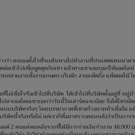
าวว่า ตนเองตั้งใจที่จะเดินทางไปทำงานที่ประเทศแคนนาดาเพื่
่อเข้าไปเพื่อพูดคุยกับเขา แล้วทางเขาเลยบอกให้แอดไลน์ ช
ว่ามีงานหลายงานทั้งงานเกษตร เก็บผัก งานแพ็คกิ้ง แพ็คผลไม
ที่ไม่เชื่อใจจึงเข้าไปที่บริษัท ได้เข้าไปที่บริษัทตั้งอยู่ที่ หมู
โทรไปหาเซลโดยเขาบอกว่าวันนี้วันเสาร์คนจะน้อย จึงได้โทรนัด
ูปแบบบริษัทจริงๆ โดยบรรยากาศที่เขาสร้างมาหน้าเชื่อถือ แล้
ีบริษัทนี้จริงหรือไม่ แต่เราก็พึ่งมาทราบตอนหลังว่าเป็น
งานแค่ 2 คนแต่พอหลังจากที่ได้มีการจ่ายเงินจำนวน 48,000 บ
จะทำวีซ่า ถ้าวีซ่าผ่านทุกอย่างก็จบแล้ว เพราะทางนายจ้างเขา