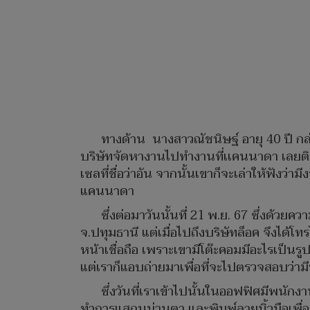
ทางด้าน นางสาวณัชนิษฐ์ อายุ 40 ปี กล่
บริษัทจัดหางานไปทำงานที่เเคนนาดา เลยติดต
เซลที่ชื่อว่าอัน จากนั้นเขาก็จะเล่าให้ฟัง
แคนนาดา
ซึ่งต่อมาวันนั้นที่ 21 พ.ย. 67 ซึ่งด้วยความ
จ.ปทุมธานี แต่เมื่อไปถึงบริษัทล็อค จึงได้
หน้าเชื่อถือ เพราะเขามีโต๊ะคอมมีอะไรเป็นร
แต่เราก็แอบถ่ายมาเพื่อที่จะไปตรวจสอบว่าม
ซึ่งวันที่เราเข้าไปนั้นในออฟฟิศมีพนัก
ทำการแสกนม่านตา และพิมพ์ลายนิ้วมือเพื่อที่