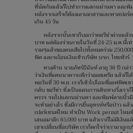
ที่นัดกันแล้วก็ไปทำการแสกนม่านตา และพิมพ
หลังจากเสร็จก็ต้องเอาเอกสารและพาสปอร์ตคื
เกิน 45 วัน
หลังจากนั้นเขาก็บอกว่าผลวีซ่าผ่านแล้วน
บาท แต่ต้องจ่ายภายในวันที่ 24-25 ม.ค.นี้เท่
รวมๆแล้วของตนเสียไปทั้งหมดร่วม 250,000 
ฟิต และจะโอนเงินเข้าบริษัท บจก. ไทยทัวร์ 
ทางด้าน นายภัทร์ธีนันท์ อายุ 36 ปี กล
ว่าเงินที่แคนนาดาจะดีกว่าออสเตรีย แล้วก็ไ
พอวันที่ 30 พ.ย. เราก็เข้าไปโอนที่ออฟฟิศเ
กลับ ขอวีซ่า ซึ่งเป็นแผนการเดินทางวึ่งเราก็
ตรวจ จนไปแสกนม่านตา และพิมพ์ลายนิ้วมือที
จะทำอย่างไร ซึ่งมีการยื่นอุทรห์หรือป่าว แ
เปอร์เซนต์ไหม ทำเป็น Work permit ไหมซึ่งตั
เสนอมาอีก 65,000 บาท แล้วเราก็ไม่มีเงินแล้ว
เขาเปลี่ยนชื่อบริษัท เราก็ตกใจว่าเรามาถูก