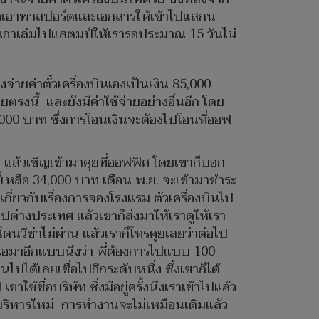
เพื่อเอาพาสปอร์ตและเอกสารให้เข้าไปแสกน
รอเอาเล่มไปแสตมป์ให้เรารอประมาณ 15 วันไม่
่ายค่าตั๋วเครื่องบินเองเป้นเงิน 85,000
ยตรงนี้ และยังมีค่าใช้จ่ายอย่างอื่นอีก โดย
000 บาท ซึ่งการโอนเงินจะต้องไปโอนที่ออฟ
ก แล้วเชิญเข้ามาคุยที่ออฟฟิศ โดยเขาก็บอก
ี่เหลือ 34,000 บาท เดือน พ.ย. จะเข้ามาชำระ
กี่ยวกับเรื่องการจองโรงแรม ตัวเครื่องบินไป
งไปต่างประเทศ แล้วเขาก็ส่งมาให้เราดูให้เรา
วีซ่าไม่ผ่าน แล้วเราก็โทรคุยเลยว่าต่อไป
เสนอมาอีกแบบนึงว่า พี่ต้องการไปแบบ 100
ปได้เลยเชื่อไปอีกระดับหนึ่ง ซึ่งเขาก็ได้
ช้ชื่อบริษัท ซึ่งมีอยู่ครั้งนึงเราเข้าไปแล้ว
ผู้บริหารใหม่ การทำงานจะไม่เหมือนเดิมแล้ว