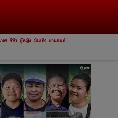
ะเทศ
กีฬา
ผู้หญิง
บันเทิง
ยานยนต์