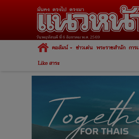
วันพฤหัสบดี ที่ 6 สิงหาคม พ.ศ. 2569
คอลัมน์
ข่าวเด่น
พระราชสำนัก
การเ
Like สาระ