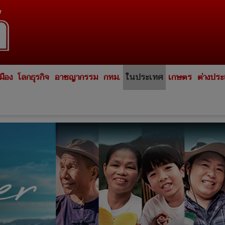
มือง
โลกธุรกิจ
อาชญากรรม
กทม.
ในประเทศ
เกษตร
ต่างปร