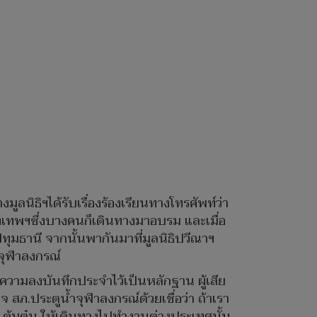
ลนิธิฯได้รับเรื่องร้องเรียนทางโทรศัพท์ว่า
ุงเทพฯซึ่งบางคนก็เดินทางมาอบรม และเมื่อ
ปทุมธานี จากนั้นพากันมาที่มูลนิธิปวีณาฯ
ำจุฬาลงกรณ์
้งความลงบันทึกประจำไว้เป็นหลักฐาน ผู้เสีย
รวจ สภ.ประตูน้ำจุฬาลงกรณ์ด้วยเชื่อว่า ถ้าเรา
ต้มตุ๋น ให้เดินทางไปทำงานต่างประเทศนั้น