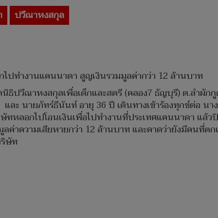
า
ปวีณาหงสกุล
ลอกไปทำงานแคนนาดา สูญเงินรวมมูลค่ากว่า 12 ล้านบาท
มูลนิธิปวีณาหงสกุลเพื่อเด็กและสตรี (คลอง7 ธัญบุรี) ต.ลำผัก
 และ นายภัทร์ธีนันท์ อายุ 36 ปี เดินทางเข้าร้องทุกข์ต่อ
ิษัทหลอกไปโอนเงินเพื่อไปทำงานที่ประเทศแคนนาดา แล้วปิดบร
าความเสียหายกว่า 12 ล้านบาท และคาดว่ายังมีคนที่ตกเป็นเห
ริษัท