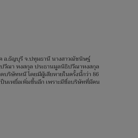
กูด อ.ธัญบุรี จ.ปทุมธานี นางสาวณัชนิษฐ์
 นางปวีณา หงสกุล ประธานมูลนิธิปวีณาหงสกุล
ิษัทหนี โดยมีผู้เสียหายในครั้งนี้กว่า 86
ยื่อเพิ่มขึ้นอีก เพราะมีชื่อบริษัทที่มีคน