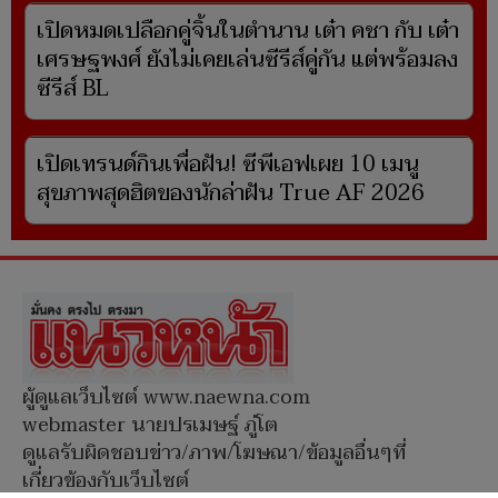
เปิดหมดเปลือกคู่จิ้นในตำนาน เต๋า คชา กับ เต๋า
เศรษฐพงศ์ ยังไม่เคยเล่นซีรีส์คู่กัน แต่พร้อมลง
ซีรีส์ BL
เปิดเทรนด์กินเพื่อฝัน! ซีพีเอฟเผย 10 เมนู
สุขภาพสุดฮิตของนักล่าฝัน True AF 2026
ผู้ดูแลเว็บไซต์ www.naewna.com
webmaster นายปรเมษฐ์ ภู่โต
ดูแลรับผิดชอบข่าว/ภาพ/โฆษณา/ข้อมูลอื่นๆที่
เกี่ยวข้องกับเว็บไซต์