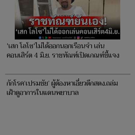
'เสก โลโซ'ไม่ได้ออกนอกเรือนจำ เล่น
คอนเสิร์ต 4 มิ.ย. ราชทัณฑ์เปิดเกณฑ์ชี้แจง
กักโรค‘เปรมชัย’ ผู้ต้องหาเอี่ยวตึกสตง.ถล่ม
เฝ้าดูอาการในแดนพยาบาล