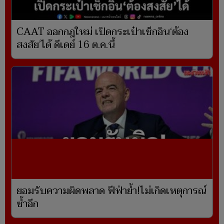
CAAT ออกกฎใหม่ เปิดกระเป๋าเช็กอิน‘ต้อง
สงสัย’ได้ ดีเดย์ 16 ต.ค.นี้
ยอมรับความผิดพลาด ฟีฟ่าย้ำ!ไม่เกิดเหตุการณ์
ซ้ำอีก