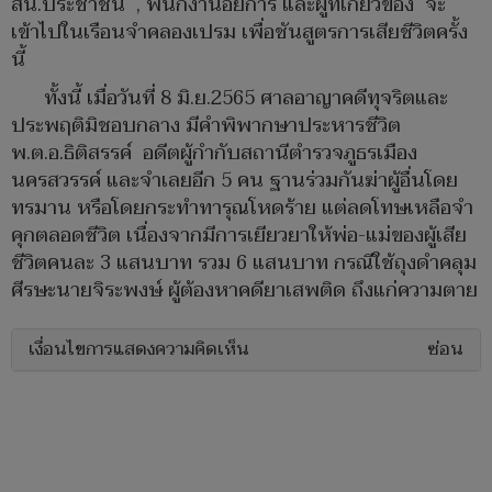
สน.ประชาชื่น , พนักงานอัยการ และผู้ที่เกี่ยวข้อง จะ
เข้าไปในเรือนจำคลองเปรม เพื่อชันสูตรการเสียชีวิตครั้ง
นี้
ทั้งนี้ เมื่อวันที่ 8 มิ.ย.2565 ศาลอาญาคดีทุจริตและ
ประพฤติมิชอบกลาง มีคำพิพากษาประหารชีวิต
พ.ต.อ.ธิติสรรค์ อดีตผู้กำกับสถานีตำรวจภูธรเมือง
นครสวรรค์ และจำเลยอีก 5 คน ฐานร่วมกันฆ่าผู้อื่นโดย
ทรมาน หรือโดยกระทำทารุณโหดร้าย แต่ลดโทษเหลือจำ
คุกตลอดชีวิต เนื่องจากมีการเยียวยาให้พ่อ-แม่ของผู้เสีย
ชีวิตคนละ 3 แสนบาท รวม 6 แสนบาท กรณีใช้ถุงดำคลุม
ศีรษะนายจิระพงษ์ ผู้ต้องหาคดียาเสพติด ถึงแก่ความตาย
เงื่อนไขการแสดงความคิดเห็น
ซ่อน