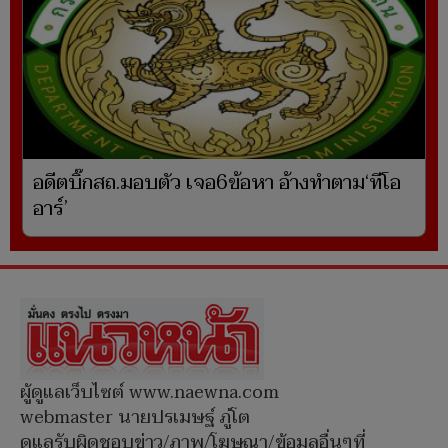
อดีตบิ๊กสถ.มอบตัว เจอ6ข้อหา อ้างทำตาม‘ทีโอ
อาร์’
ผู้ดูแลเว็บไซต์ www.naewna.com
webmaster นายปรเมษฐ์ ภู่โต
ดูแลรับผิดชอบข่าว/ภาพ/โฆษณา/ข้อมูลอื่นๆที่