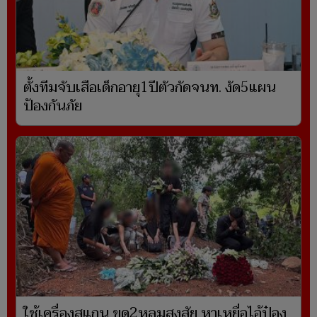
ตั้งทีมจับเสือเด็กอายุ1ปีตัวกัดจนท. งัด5แผน
ป้องกันภัย
ใช้เครื่องสแกน ขุด2หลุมสงสัย หาเหยื่อไอ้ป๋อง