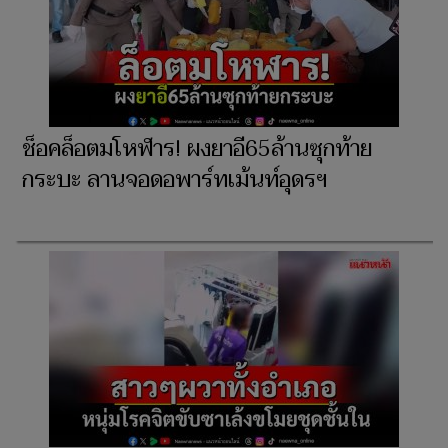
ช็อคล็อตมโหฬาร! ผงยาอี65ล้านซุกท้าย
กระบะ ลานจอดอพาร์ทเม้นท์อุดรฯ