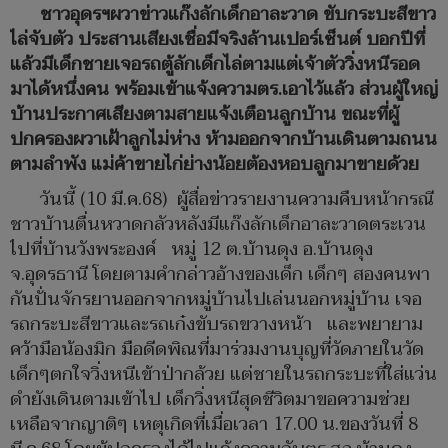
ชาวอุดรฯผวาข่าวแก๊งลักเด็กอาละวาด ขับกระบะสีขาว
ไล่จับตัว ประสานเสียงเชื่อมีจริงล้านเปอร์เซ็นต์ บอกปีที่
แล้วมีเด็กชายเจอรถตู้ลักเด็กไล่ตามแต่เจ้าตัววิ่งหนีรอด
มาได้หนึ่งคน พร้อมเข้าแจ้งความตร.เอาไว้แล้ว ส่วนผู้ใหญ่
บ้านประกาศเสียงตามสายแจ้งเตือนลูกบ้าน ขณะที่ผู้
ปกครองผวาเฝ้าลูกไม่ห่าง ห้ามออกจากบ้านเดินตามถนน
ตามลำพัง แม่ค้าขายไก่ย่างน้อยต้องหอบลูกมาขายด้วย
วันนี้ (10 มี.ค.68) ผู้สื่อข่าวรายงานความคืบหน้ากรณี
ชาวบ้านตื่นหวาดกลัวหลังมีแก๊งลักเด็กอาละวาดตระเวน
ไปที่บ้านวังพระองค์ หมู่ 12 ต.บ้านดุง อ.บ้านดุง
จ.อุดรธานี โดยตามคำกล่าวอ้างของเด็ก เด็กๆ สองคนพา
กันปั่นจักรยานออกจากหมู่บ้านไปเล่นนอกหมู่บ้าน เจอ
รถกระบะสีขาวและรถเก๋งขับรถขวางหน้า และพยายาม
คว้ามือน้องมิก มือดีดพิณที่มาร่วมงานบุญที่วัดภายในวัด
เด็กๆตกใจวิ่งหนีเข้าป่ากล้วย แต่ชายในรถกระบะที่ใส่แว่น
ดำยังเดินตามเข้าไป เด็กวิ่งหนีสุดชีวิตมาขอความช่วย
เหลือจากญาติๆ เหตุเกิดที่เมื่อเวลา 17.00 น.ของวันที่ 8