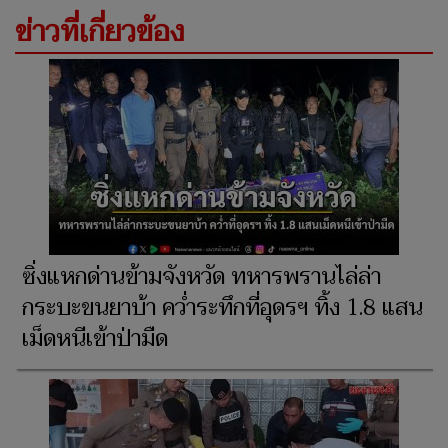
ข่าวที่เกี่ยวข้อง
ซิ่งแหกด่านข้ามจังหวัด ทหารพรานไล่ล่า
กระบะขนยาบ้า คว่ำระทึกที่อุดรฯ ทิ้ง 1.8 แสน
เม็ดหนีเข้าป่ามืด