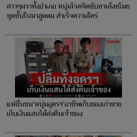
สาวๆผวาทั้งอำเภอ หนุ่มโรคจิตขับซาเล้งขโมย
ชุดชั้นในมาสูดดม สำเร็จความใคร่
แห่ชื่นชม'หนุ่มอุดรฯ'อาชีพเก็บของเก่าขาย
เก็บเงินแสนได้ส่งคืนเจ้าของ