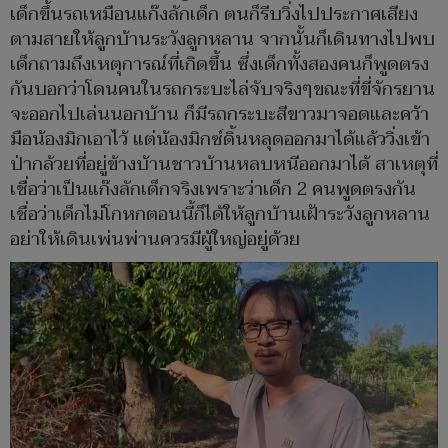
เด็กขึ้นรถเหมือนแก๊งลักเด็ก ตนก็รีบวิ่งไปประกาศเสียง
ตามสายให้ลูกบ้านระวังลูกหลาน จากนั้นก็เดินทางไปพบ
เด็กถามถึงเหตุการณ์ที่เกิดขึ้น ซึ่งเด็กทั้งสองคนก็พูดตรง
กันบอกว่าโดนคนในรถกระบะไล่จับจริงๆขณะที่ขี่จักรยาน
จะออกไปเล่นนอกบ้าน ก็มีรถกระบะสีขาวมาจอดและคว้า
มือน้องมิกเอาไว้ แต่น้องมิกซ์ดิ้นหลุดออกมาได้แล้ววิ่งเข้า
ป่ากล้วยที่อยู่ข้างบ้านชาวบ้านหลบหนีออกมาได้ สาเหตุที่
เชื่อว่าเป็นแก๊งลักเด็กจริงเพราะว่าเด็ก 2 คนพูดตรงกัน
เชื่อว่าเด็กไม่โกหกตอนนี้ก็ได้ให้ลูกบ้านเฝ้าระวังลูกหลาน
อย่าให้เดินเพ่นพ่านควรมีผู้ใหญ่อยู่ด้วย