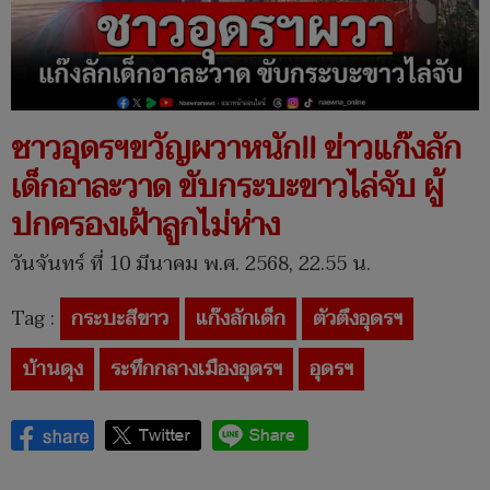
ชาวอุดรฯขวัญผวาหนัก!! ข่าวแก๊งลัก
เด็กอาละวาด ขับกระบะขาวไล่จับ ผู้
ปกครองเฝ้าลูกไม่ห่าง
วันจันทร์ ที่ 10 มีนาคม พ.ศ. 2568, 22.55 น.
Tag :
กระบะสีขาว
แก๊งลักเด็ก
ตัวตึงอุดรฯ
บ้านดุง
ระทึกกลางเมืองอุดรฯ
อุดรฯ