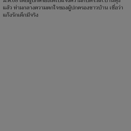
มี.ค.68 โดยผู้ปกครองได้ไปแจ้งความกับตร.สภ.บ้านดุง
แล้ว ท่ามกลางความตกใจของผู้ปกครองชาวบ้าน เชื่อว่า
แก๊งรักเด็กมีจริง