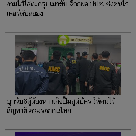
งามไส้ไล่ตะครุบเมาขับ ล็อกผอ.ปปช. ซิ่งชนไร
เดอร์ดับสยอง
บุกจับ6ผู้ต้องหา แก๊งปั๊มสูติบัตร ให้คนไร้
สัญชาติ สวมรอยคนไทย