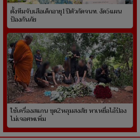
ตั้งทีมจับเสือเด็กอายุ1ปีตัวกัดจนท. งัด5แผน
ป้องกันภัย
ใช้เครื่องสแกน ขุด2หลุมสงสัย หาเหยื่อไอ้ป๋อง
ไม่เจอศพเพิ่ม