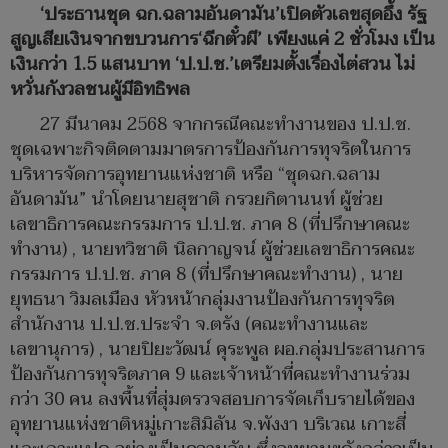
‘ประธานชุด ฉก.ฉลามอันดามัน’เปิดตัวเลขสุดอึ้ง รัฐ
สูญเสียเงินจากขบวนการ‘ฉีกตั๋วผี’ เพียงแค่ 2 ชั่วโมง เป็น
เงินกว่า 1.5 แสนบาท ‘ป.ป.ช.’เตรียมตั้งเรื่องไต่สวน ไม่
หวั่นกังวลชนผู้มีอิทธิพล
27 มีนาคม 2568 จากกรณีคณะทำงานของ ป.ป.ช.
ชุดเฉพาะกิจติดตามมาตรการป้องกันการทุจริตในการ
บริหารจัดการอุทยานแห่งชาติ หรือ “ชุดฉก.ฉลาม
อันดามัน” นำโดยนายสุชาติ กรวยกิตานนท์ ผู้ช่วย
เลขาธิการคณะกรรมการ ป.ป.ช. ภาค 8 (ที่ปรึกษาคณะ
ทำงาน) , นายทวิชาติ นิลกาญจน์ ผู้ช่วยเลขาธิการคณะ
กรรมการ ป.ป.ช. ภาค 8 (ที่ปรึกษาคณะทำงาน) , นาย
ยุทธนา วิมลเมือง หัวหน้ากลุ่มงานป้องกันการทุจริต
สำนักงาน ป.ป.ช.ประจำ จ.ตรัง (คณะทำงานและ
เลขานุการ) , นายปิยะวัฒน์ คุระพูล ผอ.กลุ่มประสานการ
ป้องกันการทุจริตภาค 9 และเจ้าหน้าที่คณะทำงานร่วม
กว่า 30 คน ลงพื้นที่สุ่มตรวจสอบการจัดเก็บรายได้ของ
อุทยานแห่งชาติหมู่เกาะสิมิลัน จ.พังงา บริเวณ เกาะสี่