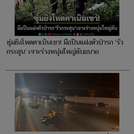
ซุ่มยิงโหดคาเนินเขา! มือปืนแฝงตัวป่ารก ‘รัว
กระสุน’ เจาะร่างหนุ่มใหญ่ดับอนาถ