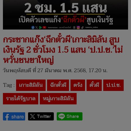
กระชากแก๊ง‘ฉีกตั๋วผี’เกาะสิมิลัน สูบ
เงินรัฐ 2 ชั่วโมง 1.5 แสน ‘ป.ป.ช.’ไม่
หวั่นชนขาใหญ่
วันพฤหัสบดี ที่ 27 มีนาคม พ.ศ. 2568, 17.20 น.
Tag :
เกาะสิมิลัน
ฉีกตั๋วผี
ตรัง
ตั๋วผี
ป.ป.ช.
รายได้รัฐบาล
หมู่เกาะสิมิลัน