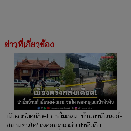
ข่าวที่เกี่ยวข้อง
เมืองตรังดุเดือด! ปาบึ้มถล่ม 'บ้านกำนันนงค์-
สนามชนโค' เจอคนดูแลล่าเป่าหัวดับ