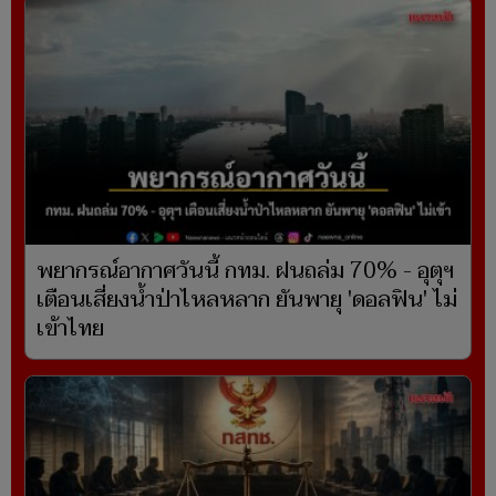
พยากรณ์อากาศวันนี้ กทม. ฝนถล่ม 70% - อุตุฯ
เตือนเสี่ยงน้ำป่าไหลหลาก ยันพายุ 'ดอลฟิน' ไม่
เข้าไทย