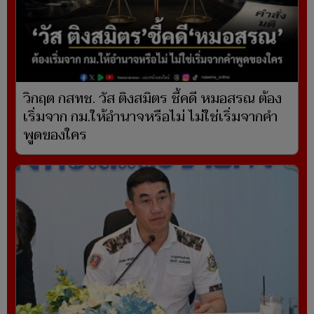
วิกฤต กสทช. วัส ติงสมิตร ชี้คดี หมอสรณ ต้อง
เริ่มจาก กม.ให้อำนาจหรือไม่ ไม่ใช่เริ่มจากคำ
พูดของใคร