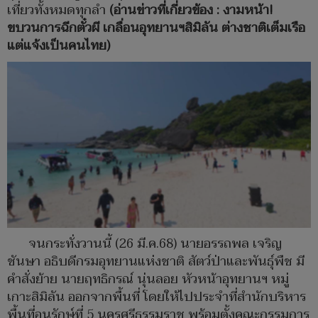
เที่ยวทั้งหมดทุกลำ
(อ่านข่าวที่เกี่ยวข้อง : งามหน้า!
ขบวนการฉีกตั๋วผี เกลื่อนอุทยานฯสิมิลัน ต่างชาติเต็มเรือ
แต่แจ้งเป็นคนไทย)
จนกระทั่งวานนี้ (26 มี.ค.68) นายอรรถพล เจริญ
ชันษา อธิบดีกรมอุทยานแห่งชาติ สัตว์ป่าและพันธุ์พืช มี
คำสั่งย้าย นายฤทธิกรณ์ นุ่นลอย หัวหน้าอุทยานฯ หมู่
เกาะสิมิลัน ออกจากพื้นที่ โดยให้ไปประจำที่สำนักบริหาร
พื้นที่อนุรักษ์ที่ 5 นครศรีธรรมราช พร้อมตั้งคณะกรรมการ