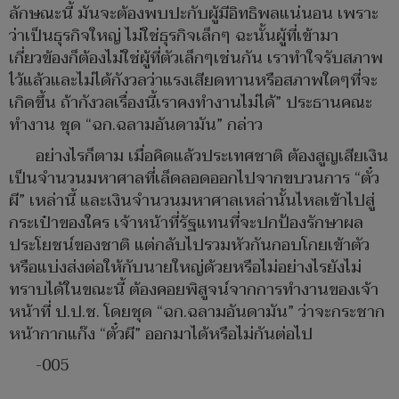
ลักษณะนี้ มันจะต้องพบปะกับผู้มีอิทธิพลแน่นอน เพราะ
ว่าเป็นธุรกิจใหญ่ ไม่ใช่ธุรกิจเล็กๆ ฉะนั้นผู้ที่เข้ามา
เกี่ยวข้องก็ต้องไม่ใช่ผู้ที่ตัวเล็กๆเช่นกัน เราทำใจรับสภาพ
ไว้แล้วและไม่ได้กังวลว่าแรงเสียดทานหรือสภาพใดๆที่จะ
เกิดขึ้น ถ้ากังวลเรื่องนี้เราคงทำงานไม่ได้” ประธานคณะ
ทำงาน ชุด “ฉก.ฉลามอันดามัน” กล่าว
อย่างไรก็ตาม เมื่อคิดแล้วประเทศชาติ ต้องสูญเสียเงิน
เป็นจำนวนมหาศาลที่เล็ดลอดออกไปจากขบวนการ “ตั๋ว
ผี” เหล่านี้ และเงินจำนวนมหาศาลเหล่านั้นไหลเข้าไปสู่
กระเป๋าของใคร เจ้าหน้าที่รัฐแทนที่จะปกป้องรักษาผล
ประโยชน์ของชาติ แต่กลับไปรวมหัวกันกอบโกยเข้าตัว
หรือแบ่งส่งต่อให้กับนายใหญ่ด้วยหรือไม่อย่างไรยังไม่
ทราบได้ในขณะนี้ ต้องคอยพิสูจน์จากการทำงานของเจ้า
หน้าที่ ป.ป.ช. โดยชุด “ฉก.ฉลามอันดามัน” ว่าจะกระชาก
หน้ากากแก๊ง “ตั๋วผี” ออกมาได้หรือไม่กันต่อไป
-005