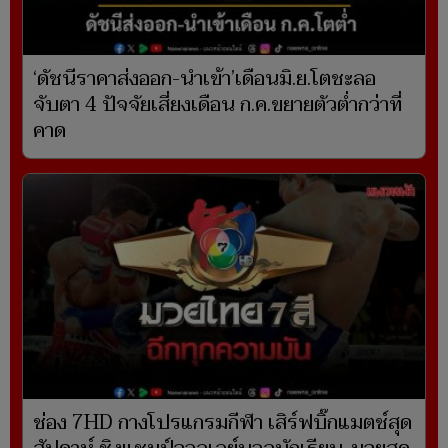
‘ดัชนีราคาส่งออก-นำเข้า’เดือนมิ.ย.โตชะลอ
จับตา 4 ปัจจัยเสี่ยงเดือน ก.ค.ขยายตัวต่ำกว่าที่
คาด
ช่อง 7HD กางโปรแกรมกีฬา เสิร์ฟบิ๊กแมตช์สุด