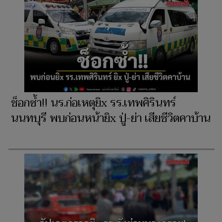
ช็อกซ้ำ!! นร.ก่อเหตุยิx รร.เทพศิรินทร์
นนทบุรี พบก่อนหน้ายิx ปู่-ย่า เสียชีวิตคาบ้าน