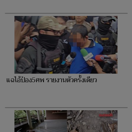
แฉไอ้ป๋อง5ศพ รายงานตัวครั้งเดียว