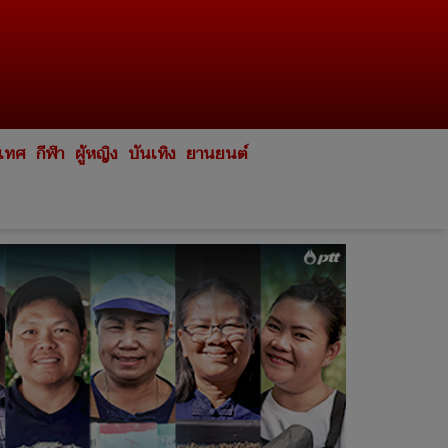
ะเทศ
กีฬา
ผู้หญิง
บันเทิง
ยานยนต์