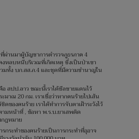
นที่ผ่านมาผู้บัญชาการตำรวจภูธรภาค 4
คงหลบหนีบริเวณที่เกิดเหตุ ซึ่งเป็นป่าเขา
 รวมทั้ง บก.สส.ภ.4 และชุดที่มีความชำนาญใน
คือ สปป.ลาว ขณะนี้เราได้ซีลชายแดนไว้
ตุประมาณ 20 กม. เราเชื่อว่าหากคนร้ายไปเส้น
ชิดของคนร้าย เราได้ทำการจับตาเฝ้าระวังไว้
ตามหน้าที่ , ข้อหา พ.ร.บ.ยาเสพติด
ตามกฎหมาย
การกระทำของคนร้ายเป็นการกระทำที่อุอาจ
 มีรางวัลนำจับ 100,000 บาท