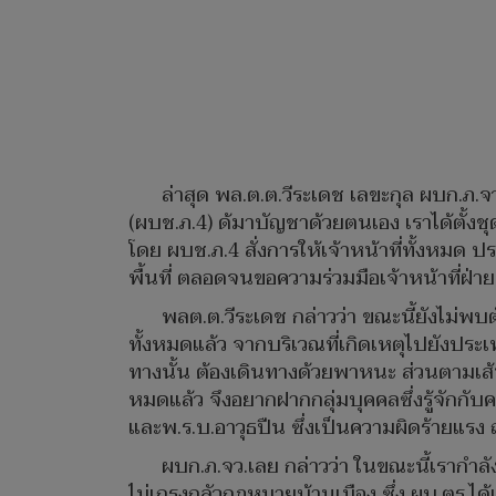
ล่าสุด พล.ต.ต.วีระเดช เลขะกุล ผบก.ภ.จ
(ผบช.ภ.4) ด้มาบัญชาด้วยตนเอง เราได้ตั้งชุด
โดย ผบช.ภ.4 สั่งการให้เจ้าหน้าที่ทั้งหมด 
พื้นที่ ตลอดจนขอความร่วมมือเจ้าหน้าที่ฝ่
พลต.ต.วีระเดช กล่าวว่า ขณะนี้ยังไม่พ
ทั้งหมดแล้ว จากบริเวณที่เกิดเหตุไปยังประเท
ทางนั้น ต้องเดินทางด้วยพาหนะ ส่วนตามเส้น
หมดแล้ว จึงอยากฝากกลุ่มบุคคลซึ่งรู้จักกับ
และพ.ร.บ.อาวุธปืน ซึ่งเป็นความผิดร้ายแร
ผบก.ภ.จว.เลย กล่าวว่า ในขณะนี้เรากำ
ไม่เกรงกลัวกฎหมายบ้านเมือง ซึ่ง ผบ.ตร.ไ