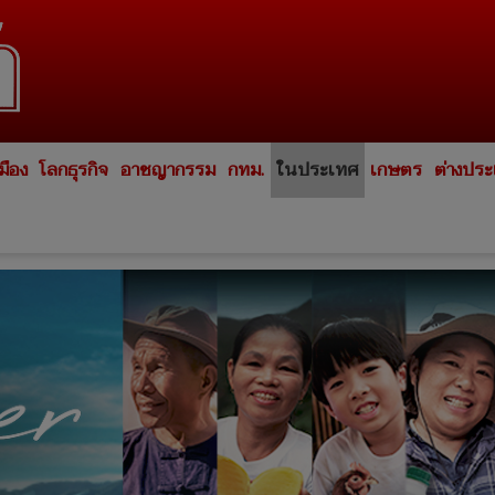
มือง
โลกธุรกิจ
อาชญากรรม
กทม.
ในประเทศ
เกษตร
ต่างปร