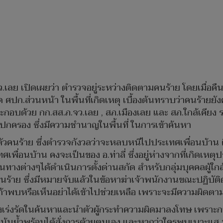
ว.เลย เปิดเผยว่า ตำรวจอยู่ระหว่างติดตามคนร้าย โดยเมื่อคื
 ศปก.ส่วนหน้า ในพื้นที่เกิดเหตุ เบื้องต้นทราบว่าคนร้ายยัง
ประกอบด้วย กก.สส.ภ.จว.เลย , สภ.เมืองเลย และ สภ.ใกล้เคียง
ายปกครอง ซึ่งมีความชำนาญในพื้นที่ ในการเข้าค้นหา
บตัวคนร้าย ซึ่งตำรวจกังวลว่าจะหลบหนีไปประเทศเพื่อนบ้าน 
ศเพื่อนบ้าน คงจะเป็นของ อ.ท่าลี่ ซึ่งอยู่ห่างจากที่เกิดเห
ทางต่างๆได้ดำเนินการตั้งด่านสกัด สำหรับกลุ่มบุคคลผู้ใกล้
คนร้าย ซึ่งมีหมายจับแล้วในข้อหาฆ่าเจ้าพนักงานขณะปฏิบัติ
ง ถ้าพบหรือเห็นอย่าได้เข้าไปช่วยเหลือ เพราะจะมีความผิด
ลังเร่งรัดในค้นหาและนำตัวผู้กระทำความผิดมาลงโทษ เพราะ
ด้เน้นย้ำพร้อมได้สั่งการด้วยตนเอง และหากว่าใครพบเบาะแส