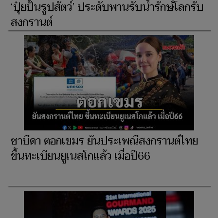
‘ปุ๋ยปั้นรูปสัตว์’ ประดับพานรับน้ำรักษ์โลกรับ
สงกรานต์
ซาบีดา ตอกเขมร ยันประเพณีสงกรานต์ไทย
ขึ้นทะเบียนยูเนสโกแล้ว เมื่อปี66