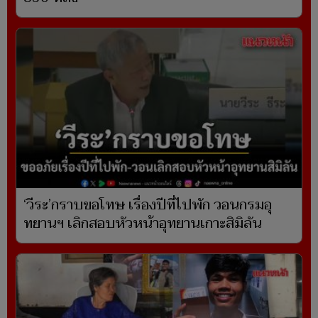
‘วีระ’กราบขอโทษ เรื่องปีที่ไปพัก วอนกรมอุ
ทยานฯ เลิกสอบหัวหน้าอุทยานเกาะสิมิลัน