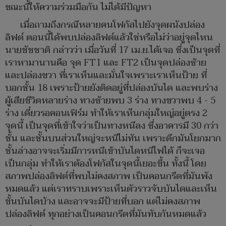
ขณะนี้ให้ความร่วมมือกัน ไม่ได้มีปัญหา
เมื่อถามถึงกรณีหลายคนโฟกัสไปยังจุดผนังปล่อง
ลิฟต์ ตอนนี้ได้พบปล่องลิฟต์แล้วใช่หรือไม่ว่าอยู่จุดไหน
นายชัชชาติ กล่าวว่า เมื่อวันที่ 17 เม.ย.ได้เจอ ซึ่งเป็นจุดที่
เราหามานานคือ จุด FT1 และ FT2 เป็นจุดปล่องซ้าย
และปล่องขวา ที่เราเห็นและมั่นใจเพราะเราเห็นป้าย ที่
บอกชั้น 18 เพราะป้ายยังติดอยู่ที่ปล่องบันได และพบร่าง
ผู้เสียชีวิตหลายร่าง ทางซ้ายพบ 3 ร่าง ทางขวาพบ 4 - 5
ร่าง เดี๋ยวรอคอนเฟิร์ม ทำให้เราเห็นกลุ่มใหญ่อยู่ตรง 2
จุดนี้ เป็นจุดที่เข้าใจว่าเป็นทางหนีลง ซึ่งอาคารมี 30 กว่า
ชั้น และชั้นบนส่วนใหญ่จะหนีไม่ทัน เพราะตึกมันโยกมาก
ชั้นล่างอาจจะเริ่มมีการหนีเข้าบันไดหนีไฟได้ ก็จะเจอ
เป็นกลุ่ม ทำให้เราต้องโฟกัสในจุดนี้เยอะขึ้น ทั้งนี้ โดย
สภาพปล่องลิฟต์ที่พบไม่คงสภาพ เป็นคอนกรีตที่มันพัง
หมดแล้ว แต่เราทราบเพราะเห็นตัวราวจับบันไดและเห็น
ขั้นบันไดบ้าง และอาจจะมีป้ายที่บอก แต่ไม่คงสภาพ
ปล่องลิฟต์ ทุกอย่างเป็นคอนกรีตที่มันทับกันหมดแล้ว