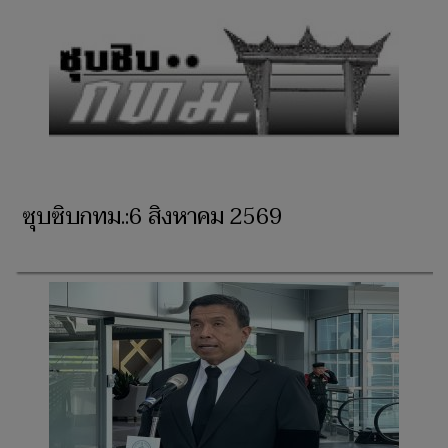
ซุบซิบกทม.:6 สิงหาคม 2569