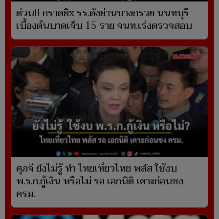
ด่วน!! กราดยิx รร.ดังย่านบางกรวย นนทบุรี
เบื้องต้นบาดเจ็บ 15 ราย จนท.เร่งตรวจสอบ
ศุภจี ยังไม่รู้ ทำ ไทยเที่ยวไทย พลัส ใช้งบ
พ.ร.ก.กู้เงิน หรือไม่ รอ เอกนิติ เคาะก่อนชง
ครม.