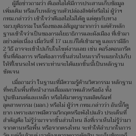
ผู้สื่อข่าวถามว่า ดีเอสไอได้มีการประสานเก็บข้อมูล
เพิ่มเติม หรือเก็บหลักฐานตัวปล่องลิฟต์หรือไม่ ผู้ว่าฯ
กทม.กล่าวว่า เข้าใจว่าดีเอสไอไม่ได้ดู แต่คุยกับทาง
รมว.ยุติธรรม ในเรื่องของแง่สัญญามากกว่า แต่ตัวหลัก
ฐานเข้าใจว่าเป็นของกรมโยธาธิการและผังเมือง ที่เข้ามา
อย่างต่อเนื่อง เมื่อวันที่ 17 เม.ย.ก็ได้เข้ามาดู และเรามีอีก
2 วิธี อาจจะเข้าไปเก็บในไซต์งานเลย เช่น คอริ่งคอนกรีต
ชิ้นที่ต้องการ หรือต้องการชิ้นส่วนไหนเราก็จะแยกไปเก็บ
ให้ที่โซนรถไฟ เพราะท่านจะได้แยกชิ้นนี้เป็นหลักฐาน
ชัดเจน
เมื่อถามว่า ในฐานะที่มีความรู้ด้านวิศวกรรม หลักฐาน
ที่พบในพื้นที่หน้างานเสื่อมสภาพแล้วหรือยัง ทั้ง
ปูนซีเมนต์และเหล็ก หรือได้มาตรฐานผลิตภัณฑ์
อุตสาหกรรม (มอก.) หรือไม่ ผู้ว่าฯ กทม.กล่าวว่า อันนี้ก็ดู
ยาก เพราะสภาพมีความวิกฤตหรือพังไปแล้ว ประเด็นที่
สำคัญคือ ไม่รู้ว่ามาจากชิ้นส่วนไหน สิ่งที่เราเห็นไม่รู้ว่ามา
จากคานหรือพื้น หรือจากตรงไหน จะทำให้ลำบากในการ
วัด แต่ก็แล้วแต่ เราต้องเคารพการตัดสิน จะเก็บข้อมูลก็