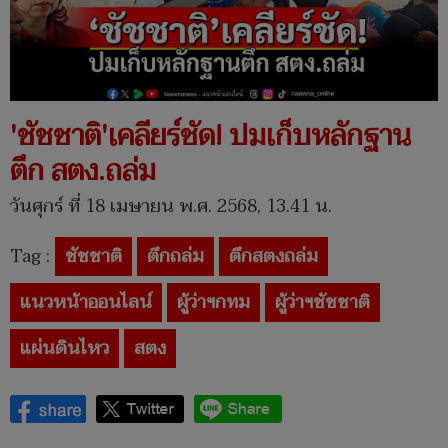
'ชัชชาติ'เคลียร์ชัด! ปมเก็บหลักฐาน
ตึก สตง.ถล่ม
วันศุกร์ ที่ 18 เมษายน พ.ศ. 2568, 13.41 น.
Tag :
ชัชชาติ
ตึกถล่ม
ตึกสตงถล่ม
แนวหน้าออนไลน์
ผู้ว่าฯกทม
ผู้ว่าฯชัชชาติ
แผ่นดินไหว
สตง