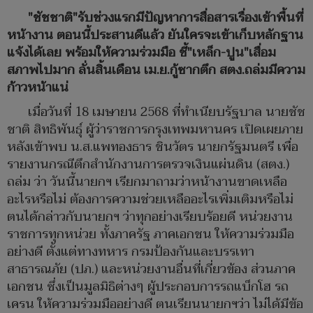
"ชัชชาติ"รับช่วงแรกมีปัญหาการสื่อสารเรื่องเข้าพื้นที่
หน้างาน ตอนนี้ประสานดีแล้ว ยันใครจะเข้าเก็บหลักฐาน
แจ้งได้เลย พร้อมให้ความร่วมมือ ชี้"เหล็ก-ปูน"เสื่อม
สภาพไปมาก ลั่นสิ้นเดือน เม.ย.กู้ซากตึก สตง.ถล่มมีความ
ก้าวหน้าแน่
เมื่อวันที่ 18 เมษายน 2568 ที่ทำเนียบรัฐบาล นายชัช
ชาติ สิทธิพันธุ์ ผู้ว่าราชการกรุงเทพมหานคร เปิดเผยภาย
หลังเข้าพบ น.ส.แพทองธาร ชินวัตร นายกรัฐมนตรี เพื่อ
รายงานกรณีตึกสำนักงานการตรวจเงินแผ่นดิน (สตง.)
ถล่ม ว่า วันนี้นายกฯ เรียกมาถามว่าหน้างานขาดเหลือ
อะไรหรือไม่ ต้องการความช่วยเหลืออะไรเพิ่มเติมหรือไม่
ตนได้กล่าวกับนายกฯ ว่าทุกอย่างเรียบร้อยดี หน่วยงาน
ราชการทุกหน่วย ทั้งภาครัฐ ภาคเอกชน ให้ความร่วมมือ
อย่างดี ตั้งแต่ทางทหาร กรมป้องกันและบรรเทา
สาธารณภัย (ปภ.) และหน่วยงานอื่นที่เกี่ยวข้อง ส่วนภาค
เอกชน ซึ่งเป็นมูลมิธิต่างๆ ผู้ประกอบการรถแบ็กโฮ รถ
เครน ให้ความร่วมมืออย่างดี ตนเรียนนายกฯว่า ไม่ได้มีข้อ