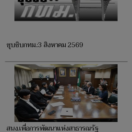
ซุบซิบกทม.:3 สิงหาคม 2569
สนง.เพื่อการพัฒนาแห่งสาธารณรัฐ