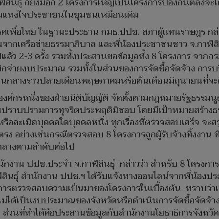
ุ์ ก็ยังมีอีก 2 โครงการใหญ่เป็นโครงการป้องกันตลิ่งจะได้ผู
หนามแทงใจประชาชนในชุมชนเหมือนเดิม
พรรคเพื่อไทย ในฐานะประธาน กมธ.ปปช. สภาผู้แทนราษฎร ก
ยนจากเครือข่ายธรรมาภิบาล และพี่น้องประชาชนชาว จ.กาฬสินธุ์ 
ปแล้ว 2-3 ครั้ง รวมทั้งประสานขอข้อมูลทั้ง 8 โครงการ จา
กจ่ายงบประมาณ รวมทั้งในส่วนของการจัดซื้อจัดจ้าง การบริห
นกลางราวปลายเดือนพฤษภาคมหรือต้นเดือนมิถุนายนที่จะถึ
ีกองค์กรหนึ่งของฝ่ายนิติบัญญัติ จัดตั้งตามกฎหมายรัฐธร
องกันปราบปรามการทุจริตประพฤติมิชอบ โดยมีเป้าหมายสร้างธ
รือละเมิดบุคคลใดบุคคลหนึ่ง ทุกเรื่องที่ตรวจสอบเสร็จ จะสร
ตรง อย่างเช่นกรณีตรวจสอบ 8 โครงการถูกผู้รับจ้างทิ้งงาน 
นกลางตามลำดับต่อไป
สำนักงาน ปปช.ประจำ จ.กาฬสินธุ์ กล่าวว่า สำหรับ 8 โครงการ
.กาฬสินธุ์ สำนักงาน ปปช.ฯ ได้รับแจ้งทางออนไลน์จากพี่น้
้ จากการตรวจสอบความเป็นมาของโครงการในเบื้องต้น ทราบว
ง ไม่ได้เป็นงบประมาณของจังหวัดหรือดำเนินการจัดซื้อจัดจ้า
ส่วนที่ทำได้คือประสานข้อมูลกับสำนักงานโยธาธิการจังหวั