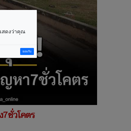
ราแสดงว่าคุณ
ยอมรับ
าง7ชั่วโคตร