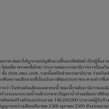
้านบาท ต่อมาได้ถูกกรมบัญชีกลางขึ้นแบล็คลิสต์ เป็นผู้ทิ้ง
ส.ส.ร้อยเอ็ด พรรคเพื่อไทย ประธานคณะกรรมาธิการการป้อง
ั้ง ปปท.,สตง.,ปปช.,รวมทั้งเครือข่ายธรรมาภิบาล ร่วมกันเด
กคืนความเสียหายที่เป็นเงินภาษีของประชาชน ตามข่าวที่เส
วรายงานว่า ในช่วงต้นเดือนเมษายนนี้ ขณะนี้กรมโยธาธิการและผ
สร้างระบบระบายน้ำหลักบรรเทาปัญหาน้ำท่วมเมืองกาฬสินธุ์ 
ิมก่อสร้างด้วยงบประมาณ 148,200,000 บาท แต่ผู้รับจ้าง
ด มีสัญญาระหว่างเดือนมีนาคม 2568-ตุลาคม 2569 ห้วงระยะเว