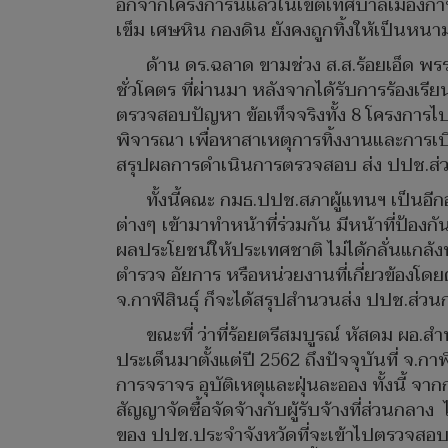
อกจากโครงการนี้แล้วในเขตเทศบาลเมืองกาฬสินธ
เข็ม เศษหิน กองดิน ยังคงถูกทิ้งให้เป็น
ด้าน ดร.ฉลาด ขามช่วง ส.ส.ร้อยเอ็ด 
ชั่วโคตร ที่ผ่านมา หลังจากได้รับการร้องเรี
ตรวจสอบปัญหา ข้อเท็จจริงทั้ง 8 โครงการไ
พิจารณา เพื่อหาสาเหตุการทิ้งงานและการเบิ
สรุปผลการดำเนินการตรวจสอบ ส่ง ปปช.ส่ว
ทั้งนี้คณะ กมธ.ปปช.สภาผู้แทนฯ เป็นอ
ต่างๆ เข้ามาทำหน้าที่ร่วมกัน มีหน้าที่ป้
ผลประโยชน์ให้ประเทศชาติ ไม่ได้กลั่นแกล้งห
ตำรวจ อัยการ หรือหน่วยงานที่เกี่ยวข้องโดย
จ.กาฬสินธุ์ ก็จะได้สรุปสำนวนส่ง ปปช.ส่ว
ขณะที่ ว่าที่ร้อยตรีสมบูรณ์ หัสดม ผอ.
ประเด็นมาตั้งแต่ปี 2562 ถึงปัจจุบันที่ จ
การจราจร อุบัติเหตุและฝุ่นละออง ทั้งนี
สัญญาจัดซื้อจัดจ้างกับผู้รับจ้างที่ส่วนกลา
ของ ปปช.ประจำจังหวัดที่จะเข้าไปตรวจสอบ 