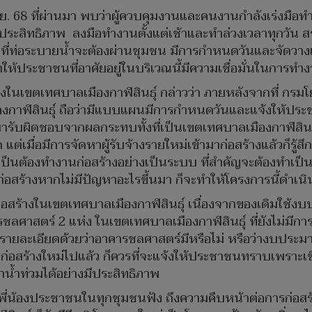
.ย. 68 ที่ผ่านมา พบว่าผู้ควบคุมงานและคนงานกำลังเร่งมือท
ระสิทธิภาพ ลงมือทำงานตั้งแต่เช้าและทำล่วงเวลาทุกวัน ส
างที่ท่อระบายน้ำจะต้องผ่านชุมชน มีการกำหนดวันและจัดว
ให้ประชาชนที่อาศัยอยู่ในบริเวณนี้มีความเชื่อมั่นในการทำ
ในเขตเทศบาลเมืองกาฬสินธุ์ กล่าวว่า ภายหลังจากที่ กรมโยธ
กาฬสินธุ์ ถือว่ามีแบบแผนมีการกำหนดวันและแจ้งให้ประชาชน
ออกมารับผิดชอบจากผลกระทบทั้งที่เป็นเขตเทศบาลเมืองกาฬส
ต่เมื่อมีการจัดหาผู้รับจ้างรายใหม่เข้ามาก่อสร้างแล้วก็รู้สึ
ำเป็นต้องทำงานก่อสร้างอย่างเป็นระบบ ที่สำคัญจะต้องทำเป็
่อสร้างหากไม่มีปัญหาอะไรขึ้นมา ก็จะทำให้โครงการนี้ดำเน
ก่อสร้างในเขตเทศบาลเมืองกาฬสินธุ์ เนื่องจากของเดิมใช้
ลศาสตร์ 2 แห่ง ในเขตเทศบาลเมืองกาฬสินธุ์ ที่ยังไม่มีการเ
องรายละเอียดด้วยว่าอาคารชลศาสตร์มีหรือไม่ หรือว่างบประมา
่อสร้างใหม่ไปแล้ว ก็ควรที่จะแจ้งให้ประชาชนทราบเพราะเช
้ำท่วมได้อย่างมีประสิทธิภาพ
ห้กับพี่น้องประชาชนในทุกชุมชนฟัง ถึงความคืบหน้าต่อการก่อ