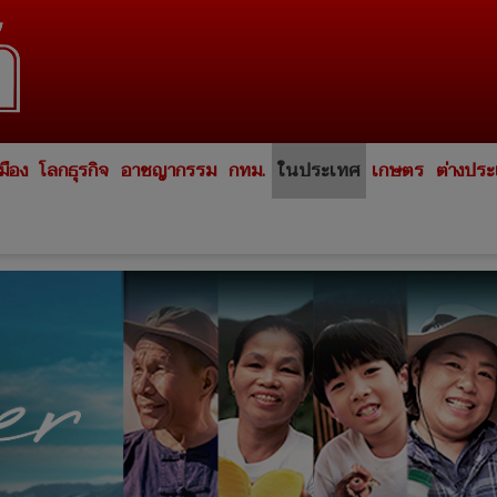
มือง
โลกธุรกิจ
อาชญากรรม
กทม.
ในประเทศ
เกษตร
ต่างปร