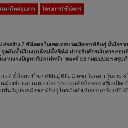
ับเหมาใหม่ลุยงาน
โครงการ7ชั่วโคตร
่ ก่อสร้าง 7 ชั่วโคตร ในเขตเทศบาลเมืองกาฬสินธุ์ มั่นใจร
 จุดผันน้ำมีในแบบใหม่นี้หรือไม่ ฝากอธิบดีกรมโยธาฯ ตอบท
ทิ้งงานแจงปัญหาสัปดาห์หน้า
ขณะที่ ปธ.กมธ.ปปช.ฯ สรุปสำ
การ 7 ชั่วโคตร ที่ จ.กาฬสินธุ์ ฝีมือ 2 หจก.รับเหมา รับงา
์ อ.ฆ้องชัย และ อ.กมลาไสย ประกอบด้วยโครงการเขื่อนป้องก
พื้นที่ชุมชนเมืองกาฬสินธุ์ โดยเริ่มดำเนินการมาตั้งแต่