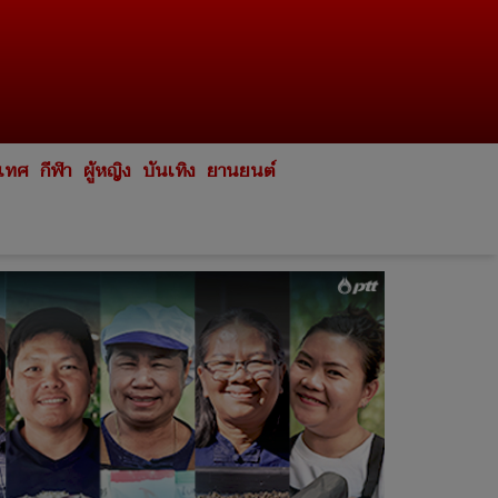
ะเทศ
กีฬา
ผู้หญิง
บันเทิง
ยานยนต์