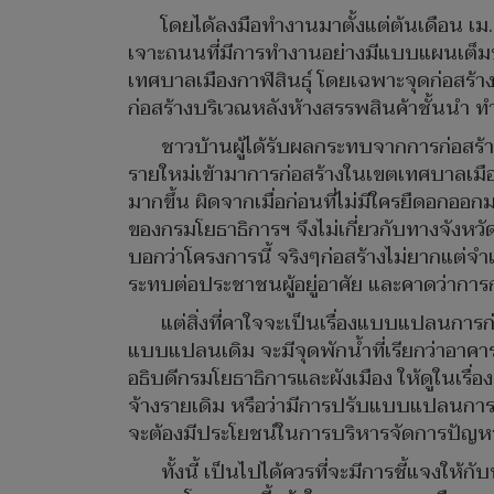
โดยได้ลงมือทำงานมาตั้งแต่ต้นเดือน เม
เจาะถนนที่มีการทำงานอย่างมีแบบแผนเต็มป
เทศบาลเมืองกาฬสินธุ์ โดยเฉพาะจุดก่อสร้
ก่อสร้างบริเวณหลังห้างสรรพสินค้าชั้นนำ ทำ
ชาวบ้านผู้ได้รับผลกระทบจากการก่อสร้าง
รายใหม่เข้ามาการก่อสร้างในเขตเทศบาลเมือง
มากขึ้น ผิดจากเมื่อก่อนที่ไม่มีใครยืดอก
ของกรมโยธาธิการฯ จึงไม่เกี่ยวกับทางจังหวัด แ
บอกว่าโครงการนี้ จริงๆก่อสร้างไม่ยากแต่จ
ระทบต่อประชาชนผู้อยู่อาศัย และคาดว่าการก
แต่สิ่งที่คาใจจะเป็นเรื่องแบบแปลนการ
แบบแปลนเดิม จะมีจุดพักน้ำที่เรียกว่าอาคารช
อธิบดีกรมโยธาธิการและผังเมือง ให้ดูในเรื่
จ้างรายเดิม หรือว่ามีการปรับแบบแปลนการก
จะต้องมีประโยชน์ในการบริหารจัดการปัญหาน
ทั้งนี้ เป็นไปได้ควรที่จะมีการชี้แจงใ