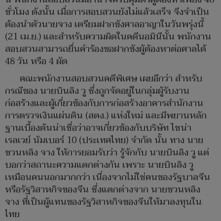
ชั่วโมง ดังนั้น เมื่อการสอบสวนยังไม่แล้วเสร็จ จึงจำเป็น
ต้องนำตัวนายจาง เตรียมฝากขังศาลอาญาในวันพรุ่งนี้
(21 เม.ย.) และสำหรับความผิดในคดีนอมินีนั้น พนักงาน
สอบสวนสามารถยื่นคำร้องขอฝากขังผู้ต้องหาต่อศาลได้
48 วัน หรือ 4 ผัด
คณะพนักงานสอบสวนคดีพิเศษ เผยอีกว่า สำหรับ
กรณีของ นายบินลิง วู ซึ่งถูกจัดอยู่ในกลุ่มผู้รับงาน
ก่อสร้างและผู้เกี่ยวข้องกับการก่อสร้างอาคารสำนักงาน
การตรวจเงินแผ่นดิน (สตง.) แห่งใหม่ และมีพยานหลัก
ฐานเบื้องต้นน่าเชื่อว่าอาจเกี่ยวข้องกับบริษัท ไชน่า
เรลเวย์ นัมเบอร์ 10 (ประเทศไทย) จำกัด นั้น ทาง นาย
ชวนหลิง จาง ให้การยอมรับว่า รู้จักกับ นายบินลิง วู แต่
บอกว่าสถานะความแตกต่างกัน เพราะ นายบินลิง วู
เหมือนคนนอกมากกว่า เนื่องจากไม่ใช่คนของรัฐบาลจีน
หรือรัฐวิสาหกิจของจีน ซึ่งแตกต่างจาก นายชวนหลิง
จาง ที่เป็นผู้แทนของรัฐวิสาหกิจของจีนให้มาลงทุนใน
ไทย