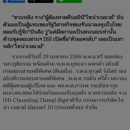
"ชวนหลิง จาง"ผู้ต้องหาคดีนอมินี"ไชน่าเรลเวย์" ยัน
ตัวเองเป็นผู้แทนของรัฐวิสาหกิจของจีนมาลงทุนในไทย
ยอมรับรู้จัก"บินลิง วู"แต่มีสถานะเป็นคนนอกเท่านั้น
ด้านชุดสอบสวนฯ DSI เปิดชื่อ"ตัวละครลับ" เผยเป็นเสา
หลัก"ไชน่าเรลเวย์"
จากกรณีวันที่ 19 เมษายน 2568 พ.ต.อ.ทวี สอดส่อง
รมว.ยุติธรรม พร้อมด้วย พ.ต.ต.ยุทธนา แพรดำ อธิบดี
กรมสอบสวนคดีพิเศษ (ดีเอสไอ) , ร.ต.อ.สุรวุฒิ รังไสย์ รอง
อธิบดีกรมสอบสวนคดีพิเศษ , พ.ต.ต.วรณัน ศรีล้ำ ผอ.กอง
คดีคุ้มครองผู้บริโภค และ พล.ต.ต.ภานพ วรธนัชชากุล
ผบก.สส.สตม.ได้ร่วมกันแถลงจับกุมตัว นายชวนหลิง จาง
(Mr.Chuanling Zhang) สัญชาติจีน กรรมการบริษัท ไช
น่า เรลเวย์ นัมเบอร์ 10 (ประเทศไทย) จำกัด