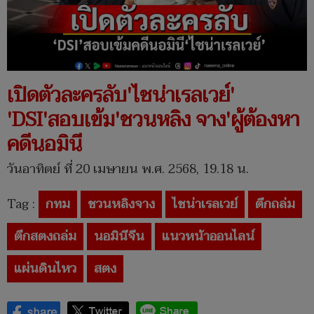
เปิดตัวละครลับ'ไชน่าเรลเวย์'
'DSI'สอบเข้ม'ชวนหลิง จาง'ผู้ต้องหา
คดีนอมินี
วันอาทิตย์ ที่ 20 เมษายน พ.ศ. 2568, 19.18 น.
Tag :
กทม
ชวนหลิงจาง
ไชน่าเรลเวย์
ตึกถล่ม
ตึกสตงถล่ม
นอมินีจีน
แนวหน้าออนไลน์
แผ่นดินไหว
สตง