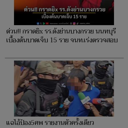
ด่วน!! กราดยิx รร.ดังย่านบางกรวย นนทบุรี
เบื้องต้นบาดเจ็บ 15 ราย จนท.เร่งตรวจสอบ
แฉไอ้ป๋อง5ศพ รายงานตัวครั้งเดียว