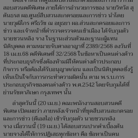
โดยเจ้าหน้าที่ศูนย์สืบสวนสะกดรอยและการข่าว กรม
สอบสวนคดีพิเศษ ภายใต้การอำนวยการของ นายวิทวัส สุ
คันธรส ผอ.ศูนย์สืบสวนสะกดรอยและการข่าว นำโดย
นายวุฒิไกร ศรีธวัช ณ อยุธยา ผอ.ส่วนสะกดรอยและการ
ข่าว และเจ้าหน้าที่ตำรวจตรวจคนเข้าเมือง ได้จับกุมตัว
นายชวนหลิง จาง ในฐานะส่วนตัวและฐานะผู้แทน
นิติบุคคล ตามหมายจับศาลอาญาที่ 2389/2568 ลงวันที่
18 เม.ย.68 คดีพิเศษที่ 32/2568 ในข้อหาเป็นคนต่างด้าว
ที่ประกอบธุรกิจซึ่งต้องห้ามมิให้คนต่างด้าวประกอบ
กิจการ หรือต้องได้รับอนุญาตก่อน และเป็นนิติบุคคลซึ่งรู้
เห็นเป็นใจกับการกระทำความผิดนั้น ตาม พ.ร.บ.การ
ประกอบธุรกิจของคนต่างด้าว พ.ศ.2542 โดยจับกุมได้ที่
ย่านรัชดาภิเษก กรุงเทพฯ นั้น
ล่าสุดวันนี้ (20 เม.ย.) คณะพนักงานสอบสวนคดี
พิเศษ เปิดเผยว่า ภายหลังเจ้าหน้าที่ชุดสืบสวนสะกดรอย
และการข่าว (ดีเอสไอ) เข้าจับกุมตัว นายชวนหลิง
จาง เมื่อวานนี้ (19 เม.ย.) ได้สอบสวนปากคำเบื้องต้น
นายจางได้ให้การปฏิเสธทุกข้อหา คือ ข้อหาเป็นคน