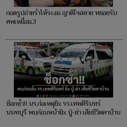
กอดรูปถ่ายร่ำไห้ระงม ญาติใจสลาย ทยอยรับ
ศพเหยื่อม.3
ช็อกซ้ำ!! นร.ก่อเหตุยิx รร.เทพศิรินทร์
นนทบุรี พบก่อนหน้ายิx ปู่-ย่า เสียชีวิตคาบ้าน