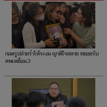
กอดรูปถ่ายร่ำไห้ระงม ญาติใจสลาย ทยอยรับ
ศพเหยื่อม.3