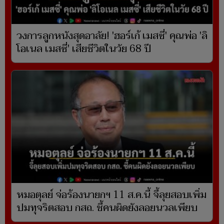
วงการลูกหนังสุดอาลัย! 'ฮอร์เก้ เมสซี่' คุณพ่อ 'ลิ
โอเนล เมสซี่' เสียชีวิตในวัย 68 ปี
หมอตุลย์ จ่อร้องนายกฯ 11 ส.ค.นี้ จี้ลุยสอบเพิ่ม
ปมทุจริตสอบ กสถ. ชี้คนผิดยังลอยนวลเพียบ