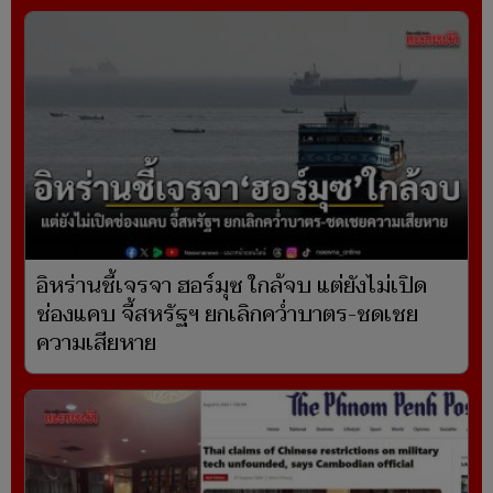
อิหร่านชี้เจรจา ฮอร์มุซ ใกล้จบ แต่ยังไม่เปิด
ช่องแคบ จี้สหรัฐฯ ยกเลิกคว่ำบาตร-ชดเชย
ความเสียหาย