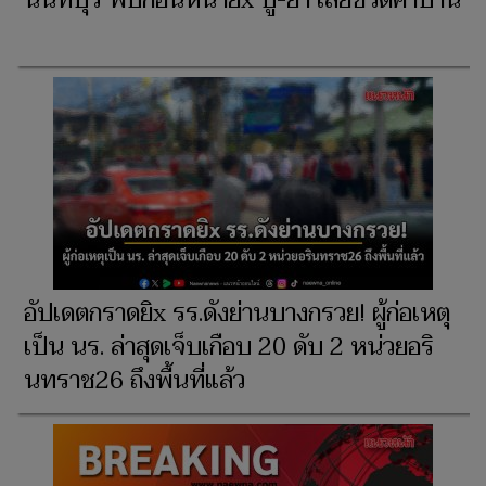
นนทบุรี พบก่อนหน้ายิx ปู่-ย่า เสียชีวิตคาบ้าน
อัปเดตกราดยิx รร.ดังย่านบางกรวย! ผู้ก่อเหตุ
เป็น นร. ล่าสุดเจ็บเกือบ 20 ดับ 2 หน่วยอริ
นทราช26 ถึงพื้นที่แล้ว