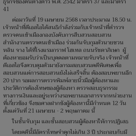
ธุรกิจของคนต่างด้าว พ.ศ. 2542 มาตรา 37 และมาตรา
41
ต่อมาวันที่ 19 เมษายน 2568 เวลาประมาณ 18.50 น.
เจ้าหน้าที่ดีเอสไอได้สนธิกำลังร่วมกับเจ้าหน้าที่ตำรวจ
ตรวจคนเข้าเมืองกองบังคับการสืบสวนสอบสวน
สำนักงานตรวจคนเข้าเมือง ร่วมกันจับกุมตัวนายชวน
หลิน จาง ได้ที่โรงแรมกราฟ โฮเทล ถนนรัชดาภิเษก ผู้
ต้องหายอมรับว่าเป็นบุคคลตามหมายจับจริง เจ้าหน้าที่
ดีเอสไอจึงควบคุมตัวมายังกรมสอบสวนคดีพิเศษเพื่อ
สอบสวนแต่การสอบสวนยังไม่เสร็จสิ้น ต้องสอบพยานอีก
20 ปาก รอผลการตรวจพิมพ์ลายนิ้วมือผู้ต้องหาและ
ประวัติการต้องโทษของผู้ต้องหา ตรวจสอบธุรกรรม
ทางการเงินและอยู่ระหว่างรอพยานเอกสารจากหน่วยงาน
ที่เกี่ยวข้อง จึงขอศาลฝากขังผู้ต้องหานี้มีกำหนด 12 วัน
ตั้งแต่วันที่ 21 เมษายน - 2 พฤษภาคม นี้
ในชั้นจับกุม และชั้นสอบสวนผู้ต้องหาให้การปฏิเสธ
โดยคดีนี้มีอัตราโทษจำคุกไม่เกิน 3 ปี ประกอบกับมี