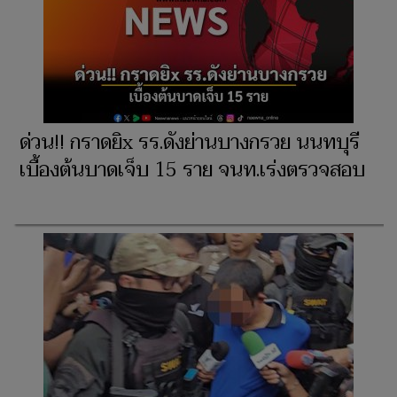
ด่วน!! กราดยิx รร.ดังย่านบางกรวย นนทบุรี
เบื้องต้นบาดเจ็บ 15 ราย จนท.เร่งตรวจสอบ