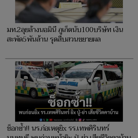
มท.2ลุยล้างนอมินี ภูเก็ตนับ100บริษัท เงิน
สะพัด5พันล้าน รุดสืบสวนขยายผล
ช็อกซ้ำ!! นร.ก่อเหตุยิx รร.เทพศิรินทร์