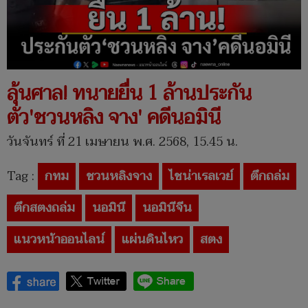
ลุ้นศาล! ทนายยื่น 1 ล้านประกัน
ตัว'ชวนหลิง จาง' คดีนอมินี
วันจันทร์ ที่ 21 เมษายน พ.ศ. 2568, 15.45 น.
Tag :
กทม
ชวนหลิงจาง
ไชน่าเรลเวย์
ตึกถล่ม
ตึกสตงถล่ม
นอมินี
นอมินีจีน
แนวหน้าออนไลน์
แผ่นดินไหว
สตง