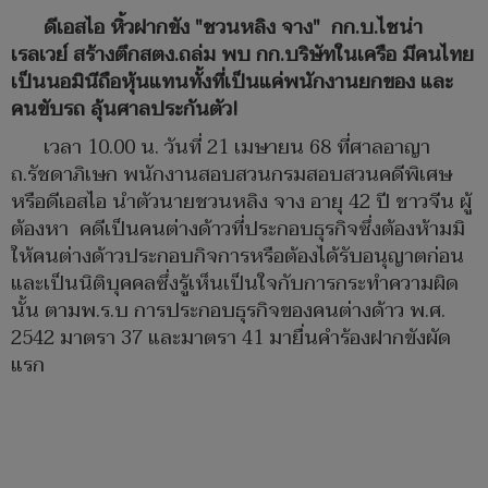
ดีเอสไอ หิ้วฝากขัง "ชวนหลิง จาง" กก.บ.ไชน่า
เรลเวย์ สร้างตึกสตง.ถล่ม พบ กก.บริษัทในเครือ มีคนไทย
เป็นนอมินีถือหุ้นแทนทั้งที่เป็นแค่พนักงานยกของ และ
คนขับรถ ลุ้นศาลประกันตัว!
เวลา 10.00 น. วันที่ 21 เมษายน 68 ที่ศาลอาญา
ถ.รัชดาภิเษก พนักงานสอบสวนกรมสอบสวนคดีพิเศษ
หรือดีเอสไอ นำตัวนายชวนหลิง จาง อายุ 42 ปี ชาวจีน ผู้
ต้องหา คดีเป็นคนต่างด้าวที่ประกอบธุรกิจซึ่งต้องห้ามมิ
ให้คนต่างด้าวประกอบกิจการหรือต้องได้รับอนุญาตก่อน
และเป็นนิติบุคคลซึ่งรู้เห็นเป็นใจกับการกระทำความผิด
นั้น ตามพ.ร.บ การประกอบธุรกิจของคนต่างด้าว พ.ศ.
2542 มาตรา 37 และมาตรา 41 มายื่นคำร้องฝากขังผัด
แรก