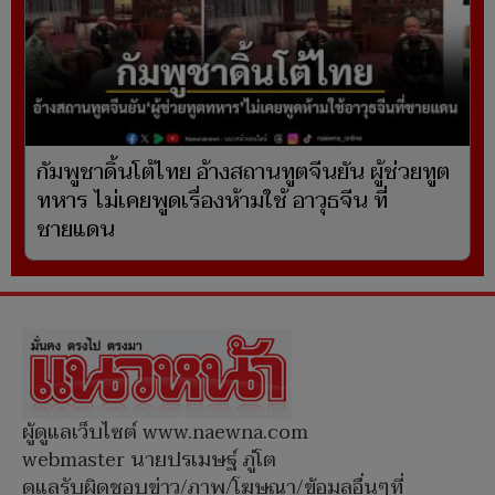
กัมพูชาดิ้นโต้ไทย อ้างสถานทูตจีนยัน ผู้ช่วยทูต
ทหาร ไม่เคยพูดเรื่องห้ามใช้ อาวุธจีน ที่
ชายแดน
ผู้ดูแลเว็บไซต์ www.naewna.com
webmaster นายปรเมษฐ์ ภู่โต
ดูแลรับผิดชอบข่าว/ภาพ/โฆษณา/ข้อมูลอื่นๆที่