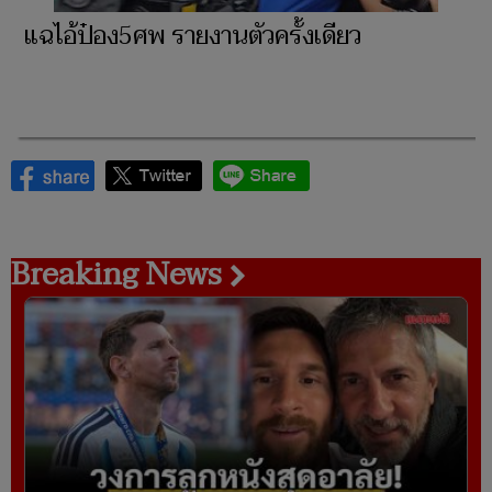
แฉไอ้ป๋อง5ศพ รายงานตัวครั้งเดียว
Breaking News