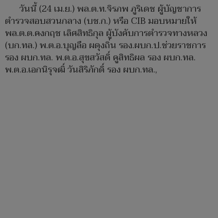
วันนี้ (24 เม.ย.) พล.ต.ท.จิรภพ ภูริเดช ผู้บัญชาการ
ตำรวจสอบสวนกลาง (บช.ก.) หรือ CIB มอบหมายให้
พล.ต.ต.คงกฤช เลิศสิทธิกุล ผู้บังคับการตำรวจทางหลวง
(บก.ทล.) พ.ต.อ.บุญลือ ผดุงถิ่น รอง.ผบก.ป.ช่วยราชการ
รอง ผบก.ทล. พ.ต.อ.สุขสวัสดิ์ คูสิทธิผล รอง ผบก.ทล.
พ.ต.อ.เอกนิรุจฒิ์ วันสิริภักดิ์ รอง ผบก.ทล.,