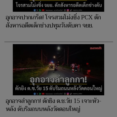
อุกอาจปากเกร็ด! โจรสวมโม่งซิ่ง PCX ดัก
สังหารอดีตเด็กช่างปทุมวันดับคา จยย.
อุกอาจลำลูกกา! ดักยิง ด.ช.วัย 15 เจาะหัว-
หลัง ดับริมถนนหลังวัดดอนใหญ่