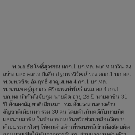
พ.ต.อ.ธัช โพธิ์สุวรรณ ผกก.1 บก.ทล. พ.ต.ท.นาวิน คง
สว่าง และ พ.ต.ท.มีเดีย ปฐมพรวิวัฒน์ รอง.ผกก.1 บก.ทล.
พ.ต.ท.วชิระ อัมฤทธิ์ สวญ.ส.ทล.4 กก.1 บก.ทล.
พ.ต.ท.เชษฐ์ศุภากร พิริยะพงษ์พันธ์ สว.ส.ทล.4 กก.1
บก.ทล.นำกำลังจับกุม นายมิด อายุ 28 ปี นายลาซิน 31
ปี ทั้งสองสัญชาติเมียนมา รวมทั้งแรงงานต่างด้าว
สัญชาติเมียนมา รวม 30 คน โดยดำเนินคดีกับนายมิด
และนายลาซิน ในข้อหาซ่อนเร้นหรือช่วยเหลือหรือช่วย
ด้วยประการใดๆ ให้คนต่างด้าวที่หลบหนีเข้าเมืองโดยผิด
กฎหมายเพื่อให้พ้นจากการจับกุม ส่วนแรงงานต่างด้าว