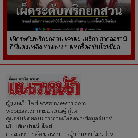
เผ็ดระดับพริกยกสวน เจนเย่ เมธิกา สาดออร่าบิ
กินี่แดงเพลิง ทำแฟน ๆ แห่กรี๊ดสนั่นโซเชียล
ผู้ดูแลเว็บไซต์ www.naewna.com
webmaster นายปรเมษฐ์ ภู่โต
ดูแลรับผิดชอบข่าว/ภาพ/โฆษณา/ข้อมูลอื่นๆที่
เกี่ยวข้องกับเว็บไซต์
กรรมการบริษัทฯ, กรรมการผู้มีอำนาจ ไม่มีส่วน