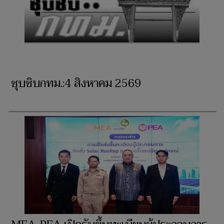
ซุบซิบกทม.:4 สิงหาคม 2569