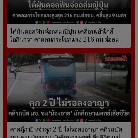
ไต้ฝุ่นดอลฟินจ่อถล่มญี่ปุ่น เคลื่อนเข้าใกล้
โอกินาวา คาดลมกระโชกแรง 216 กม.ต่อชม.
ศาลฎีกายืนจำคุก 2 ปี ไม่รอลงอาญา คดีรถบัส
มข. ชน น้องอาย นักศึกษาแพทย์เสียชีวิต แม่