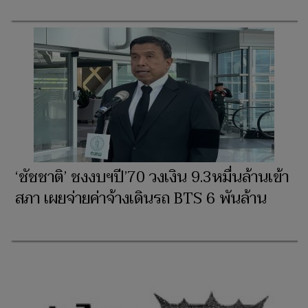
‘ชัชชาติ’ ชงงบฯปี’70 วงเงิน 9.3หมื่นล้านเข้า
สภา เผยจ่ายค่าจ้างเดินรถ BTS 6 พันล้าน