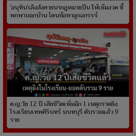
'อนุทิน'เล็งสังคายนากฎหมายปืน ให้เข้มงวด ชี้
พกพานอกบ้าน โดนข้อหาอุกฉกรรจ์
ด.ญ.วัย 12 ปี เสียชีวิตเพิ่มอีก 1 เหตุกราดยิง
โรงเรียนเทพศิรินทร์ นนทบุรี ดับรวมแล้ว 9
ราย