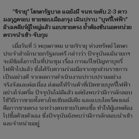
“จิรายุ” โฆษกรัฐบาล แฉยังมี จนท.ระดับ 2-3 ดาว
มงกุฎครอบ ชายขอบเมืองกรุง เมินปราบ “บุหรี่ไฟฟ้า”
อ้างเคลียร์ผู้ใหญ่แล้ว แอบขายตรง ย้ำต้องขันนอตหน่วย
ตรวจนำเข้า-จับกุม
เมื่อวันที่ 5 พฤษภาคม นายจิรายุ ห่วงทรัพย์ โฆษก
ประจำสำนักนายกรัฐมนตรี กล่าวว่า ปัจจุบันแม้นายกฯ
จะมีข้อสั่งการในที่ประชุม เรื่อง การแก้ไขปัญหาบุหรี่
ไฟฟ้าไปแล้ว ซึ่งได้รับความร่วมมือจากทุกส่วนราชการ
เป็นอย่างดี จากผลการดำเนินงานปราบปรามอย่าง
จริงจังและต่อเนื่อง ส่งผลให้ร้านค้าที่เปิดขายบุหรี่ไฟฟ้า
อย่างโจ่งครึ่ม ปัจจุบันไม่มีแล้ว แต่ยังพบว่ามีการลักลอบ
ใช้วิธีการขายทั้งทางโซเชียลมีเดีย และแบบไดเร็คเซลล์
คือการขายตรง ระหว่างคนขายกับคนซื้อ ทำให้ผู้เสพต้อง
ไปซื้อด้วยตัวเอง ซึ่งปัจจุบันยังพบว่ามีการลักลอบนำเข้า
และจำหน่ายอยู่