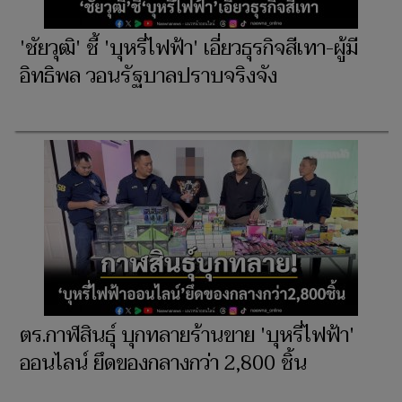
'ชัยวุฒิ' ชี้ 'บุหรี่ไฟฟ้า' เอี่ยวธุรกิจสีเทา-ผู้มี
อิทธิพล วอนรัฐบาลปราบจริงจัง
ตร.กาฬสินธุ์ บุกทลายร้านขาย 'บุหรี่ไฟฟ้า'
ออนไลน์ ยึดของกลางกว่า 2,800 ชิ้น