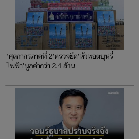
'ศุลกากรภาคที่ 2'ตรวจยึด'หัวพอตบุหรี่
ไฟฟ้า'มูลค่ากว่า 2.4 ล้าน