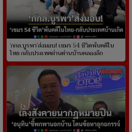
‘กกล.บูรพา’ส่งมอบ! เขมร 54 ชีวิตพ้นคดีใน
ไทย กลับประเทศผ่านด่านบ้านคลองลึก