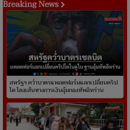
Breaking News
สหรัฐฯ คว่ำบาตรแพลตฟอร์มแลกเปลี่ยนคริป
โต โยงเส้นทางการเงินอุ้มกองทัพอิหร่าน