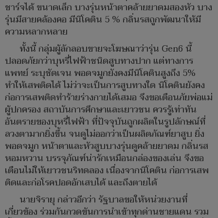
ชาร์จได้ ขนาดเล็ก บางรุ่นหน้าตาคล้ายยาดมสองหัว บาง
รุ่นมีสายคล้องคอ มีนิโคติน 5 % กลิ่นรสถูกพัฒนาให้มี
ความหลากหลาย
ทั้งนี้ กลุ่มผู้ลักลอบขายจะโฆษณาว่ารุ่น Gen6 นี้
ปลอดภัยกว่าบุหรี่ไฟฟ้าชนิดสูบทางปาก แต่ทางการ
แพทย์ ระบุชัดเจน พอดจมูกยังคงมีนิโคตินสูงถึง 5%
ทำให้เสพติดได้ ไม่ว่าจะเป็นการสูบทางใด นิโคตินยังคง
ก่อการเสพติดทำร้ายร่างกายได้เสมอ จึงขอเตือนภัยพ่อแม่
ผู้ปกครอง สถาบันการศึกษาและเยาวชน ควรรู้เท่าทัน
อันตรายของบุหรี่ไฟฟ้า ที่ปัจจุบันถูกผลิตในรูปลักษณ์ที่
ลวงตามากยิ่งขึ้น จนดูไม่ออกว่าเป็นผลิตภัณฑ์ยาสูบ ยิ่ง
พอดจมูก หน้าตาและหัวสูบบางรุ่นดูคล้ายยาดม กลิ่นรส
หอมหวาน บรรจุภัณฑ์น่ารักเหมือนกล่องของเล่น จึงขอ
เตือนไม่ให้เยาวชนริทดลอง เนื่องจากนิโคติน ก่อการเสพ
ติดและก่อโรคปอดอักเสบได้ และถึงตายได้
นายจิรายุ กล่าวอีกว่า รัฐบาลขอให้หน่วยงานที่
เกี่ยวข้อง ร่วมกันกวดขันการนำเข้าทุกด่านชายแดน รวม