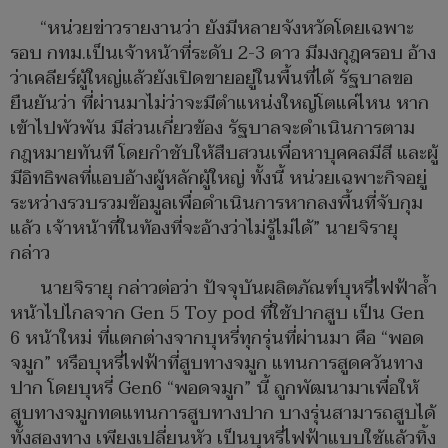
“หน่วยข่าวรายงานว่า ยังมีหลายจังหวัดโดยเฉพาะ
รอบ กทม.เป็นเจ้าหน้าที่ระดับ 2-3 ดาว มีมงกุฎครอบ อ้าง
ว่าเคลียร์ผู้ใหญ่แล้วยังเปิดขายอยู่ในพื้นที่ได้ รัฐบาลขอ
ยืนยันว่า ที่ผ่านมาไม่ว่าจะมีตำแหน่งใหญ่โตแค่ไหน หาก
เข้าไปพัวพัน มีส่วนเกี่ยวข้อง รัฐบาลจะดำเนินการตาม
กฎหมายทันที โดยกำชับให้สืบสวนเพื่อหาบุคคลมีสี และผู้
มีอิทธิพลที่แอบอ้างผู้หลักผู้ใหญ่ ทั้งนี้ หน่วยเฉพาะกิจอยู่
ระหว่างรวบรวมข้อมูลเพื่อดำเนินการหากลงพื้นที่จับกุม
แล้ว เจ้าหน้าที่ในท้องที่จะอ้างว่าไม่รู้ไม่ได้” นายจิรายุ
กล่าว
นายจิรายุ กล่าวต่อว่า ปัจจุบันผลิตภัณฑ์บุหรี่ไฟฟ้าล้ำ
หน้าไปไกลจาก Gen 5 Toy pod ที่ใช้ปากสูบ เป็น Gen
6 หน้าใหม่ ที่แตกต่างจากบุหรี่ทุกรุ่นที่ผ่านมา คือ “พอด
จมูก” หรือบุหรี่ไฟฟ้าที่สูบทางจมูก แทนการสูดควันทาง
ปาก โดยบุหรี่ Gen6 “พอดจมูก” นี้ ถูกพัฒนามาเพื่อให้
สูบทางจมูกทดแทนการสูบทางปาก บางรุ่นสามารถสูบได้
ทั้งสองทาง เพียงเปลี่ยนหัว เป็นบุหรี่ไฟฟ้าแบบใช้แล้วทิ้ง