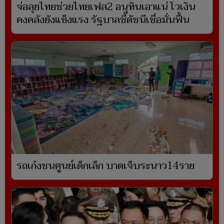
จ่อลุยไทยช่วยไทยเฟส2 อนุทินเอาแน่ โวเงิน
คงคลังยังแข็งแรง รัฐบาลชี้ดัชนีเชื่อมั่นฟื้น
รถเก๋งชนศูนย์เด็กเล็ก บาดเจ็บระนาว14ราย