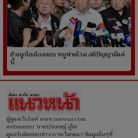
ยัวะถูกโยงโกงสอบ หนูฟาดโรม สติปัญญามีแค่
นี้
ผู้ดูแลเว็บไซต์ www.naewna.com
webmaster นายปรเมษฐ์ ภู่โต
ดูแลรับผิดชอบข่าว/ภาพ/โฆษณา/ข้อมูลอื่นๆที่