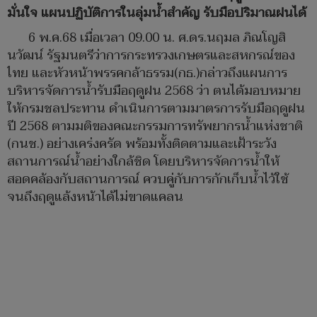
มั่นใจ แผนปฏิบัติการในลุ่มน้ำสำคัญ รับมือปริมาณฝนได้
6 พ.ค.68 เมื่อเวลา 09.00 น. ศ.ดร.นฤมล ภิณโญสิ
นวัฒน์ รัฐมนตรีว่าการกระทรวงเกษตรและสหกรณ์ของ
ไทย และหัวหน้าพรรคกล้าธรรม(กธ.)กล่าวถึงแผนการ
บริหารจัดการน้ำรับมือฤดูฝน 2568 ว่า ตนได้มอบหมาย
ให้กรมชลประทาน ดำเนินการตามมาตรการรับมือฤดูฝน
ปี 2568 ตามมติของคณะกรรมการทรัพยากรน้ำแห่งชาติ
(กนช.) อย่างเคร่งครัด พร้อมทั้งติดตามและเฝ้าระวัง
สถานการณ์น้ำอย่างใกล้ชิด โดยบริหารจัดการน้ำให้
สอดคล้องกับสถานการณ์ ควบคู่กับการกักเก็บน้ำไว้ใช้
จนถึงฤดูแล้งหน้าได้ไม่ขาดแคลน