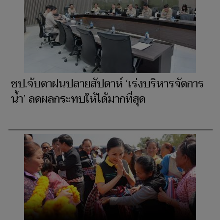
ชป.จับตาฝนปลายสัปดาห์ ‘เร่งบริหารจัดการ
น้ำ’ ลดผลกระทบให้ได้มากที่สุด