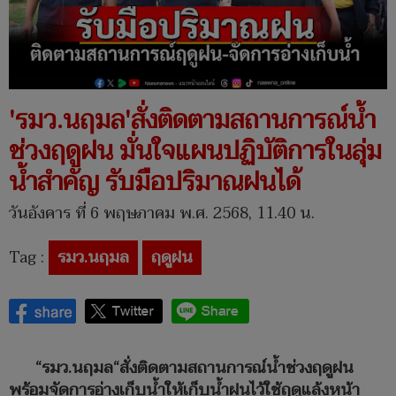
'รมว.นฤมล'สั่งติดตามสถานการณ์น้ำ
ช่วงฤดูฝน มั่นใจแผนปฏิบัติการในลุ่ม
น้ำสำคัญ รับมือปริมาณฝนได้
วันอังคาร ที่ 6 พฤษภาคม พ.ศ. 2568, 11.40 น.
Tag :
รมว.นฤมล
ฤดูฝน
“รมว.นฤมล“สั่งติดตามสถานการณ์น้ำช่วงฤดูฝน
พร้อมจัดการอ่างเก็บน้ำให้เก็บน้ำฝนไว้ใช้ฤดูแล้งหน้า