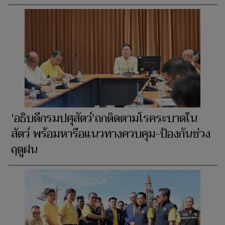
'อธิบดีกรมปศุสัตว์'ถกติดตามโรคระบาดใน
สัตว์ พร้อมหารือแนวทางควบคุม-ป้องกันช่วง
ฤดูฝน