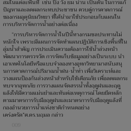
สมในแต่ละพื้นที่ เช่น ปิง วัง ยม น่าน เป็นต้น ในการแก้
ปัญหาและลดผลกระทบประชาชน ควบคู่การคาดการณ์
ของกรมอุตุนิยมวิทยา ที่ได้นำมาใช้ประกอบกับแผนใน
การบริหารจัดการน้ำอย่างต่อเนื่อง
“การบริหารจัดการน้ำในปีนี้ทางกรมชลประทานไม่
หนักใจ เพราะมีแผนการจัดทำแผนปฏิบัติการเชิงพื้นที่ใน
ลุ่มน้ำสำคัญ การประเมินความต้องการใช้น้ำล่วงหน้า
พัฒนาการตรวจวัด การจัดเก็บข้อมูลอย่างเป็นระบบ นำ
เอาเทคโนโลยีหรือแบบจำลองทางอุทกวิทยามาสนับสนุ
นการคาดการณ์ปริมาณน้ำฝน-น้ำท่า เพื่อวิเคราะห์และ
วางแผนป้องกันล่วงหน้าสำหรับใช้เตือนภัย เพื่อลดผลกระ
ทบจากอุทกภัย การวางแผนจัดสรรน้ำทั้งฤดูฝนและฤดู
แล้งให้มีความแม่นยำและทันต่อเหตุการณ์ โดยยึดหลัก
ตามมาตรการรับมือฤดูฝนและมาตรการรับมือฤดูแล้งที่
กองอำนวยการน้ำแห่งชาติกำหนดอย่าง
เคร่งครัด”ศ.ดร.นฤมล กล่าว
009