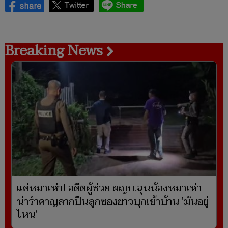
Breaking News
แค่หมาเห่า! อดีตผู้ช่วย ผญบ.ฉุนน้องหมาเห่า
น่ารำคาญลากปืนลูกซองยาวบุกเข้าบ้าน 'มันอยู่
ไหน'