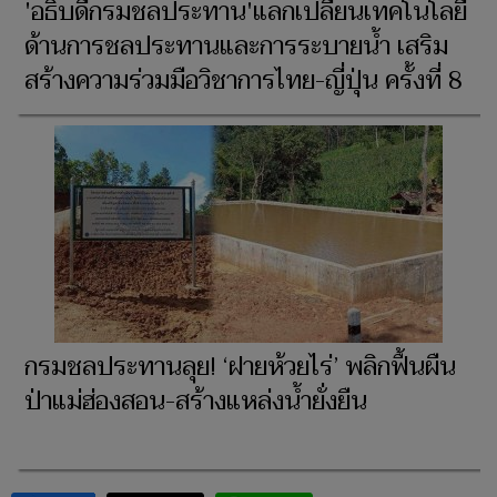
'อธิบดีกรมชลประทาน'แลกเปลี่ยนเทคโนโลยี
ด้านการชลประทานและการระบายน้ำ เสริม
สร้างความร่วมมือวิชาการไทย-ญี่ปุ่น ครั้งที่ 8
กรมชลประทานลุย! ‘ฝายห้วยไร่’ พลิกฟื้นผืน
ป่าแม่ฮ่องสอน-สร้างแหล่งน้ำยั่งยืน