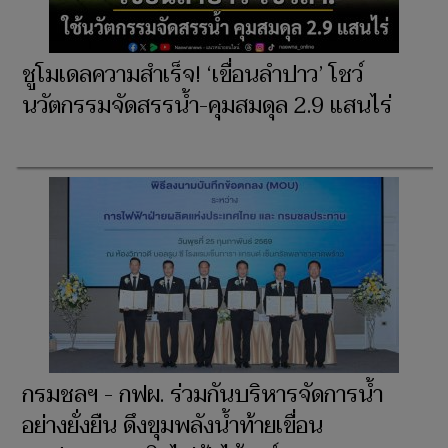
ชูโมเดลความสำเร็จ! ‘เขื่อนลำปาว’ โชว์
นวัตกรรมจัดสรรน้ำ-คุมสมดุล 2.9 แสนไร่
กรมชลฯ - กฟผ. ร่วมกันบริหารจัดการน้ำ
อย่างยั่งยืน ดึงขุมพลังน้ำท้ายเขื่อน