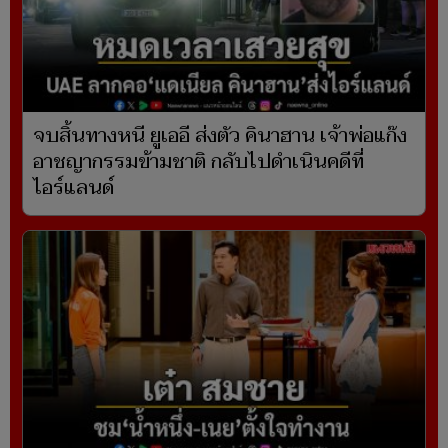
จบสิ้นทางหนี ยูเออี ส่งตัว คินาฮาน เจ้าพ่อแก๊ง
อาชญากรรมข้ามชาติ กลับไปดำเนินคดีที่
ไอร์แลนด์