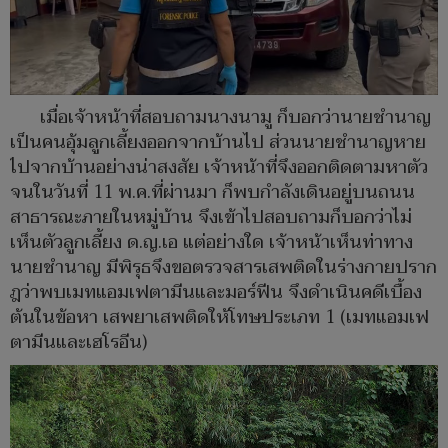
เมื่อเจ้าหน้าที่สอบถามนางนามู ก็บอกว่านายชำนาญ
เป็นคนอุ้มลูกเลี้ยงออกจากบ้านไป ส่วนนายชำนาญหาย
ไปจากบ้านอย่างน่าสงสัย เจ้าหน้าที่จึงออกติดตามหาตัว
จนในวันที่ 11 พ.ค.ที่ผ่านมา ก็พบกำลังเดินอยู่บนถนน
สาธารณะภายในหมู่บ้าน จึงเข้าไปสอบถามก็บอกว่าไม่
เห็นตัวลูกเลี้ยง ด.ญ.เอ แต่อย่างใด เจ้าหน้าเห็นท่าทาง
นายชำนาญ มีพิรุธจึงขอตรวจสารเสพติดในร่างกายปราก
ฎว่าพบเมทแอมเฟตามีนและมอร์ฟีน จึงดำเนินคดีเบื้อง
ต้นในข้อหา เสพยาเสพติดให้โทษประเภท 1 (เมทแอมเฟ
ตามีนและเฮโรอีน)