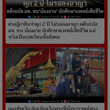
ศาลฎีกายืนจำคุก 2 ปี ไม่รอลงอาญา คดีรถบัส
มข. ชน น้องอาย นักศึกษาแพทย์เสียชีวิต แม่
หวังเป็นบทเรียนทั้งสังคม
กองทัพเรือ อัญเชิญเรือพระที่นั่งนารายณ์ทรง