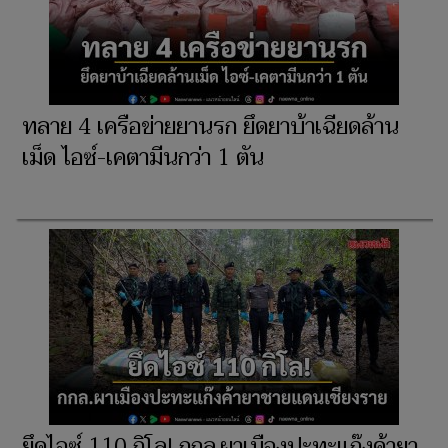
ทลาย 4 เครือข่ายยานรก ยึดยาบ้าเฉียดล้าน
เม็ด ไอซ์-เคตามีนกว่า 1 ตัน
ยึดไอซ์ 110 กิโล! กกล.ผาเมืองปะทะแก๊งค้ายา