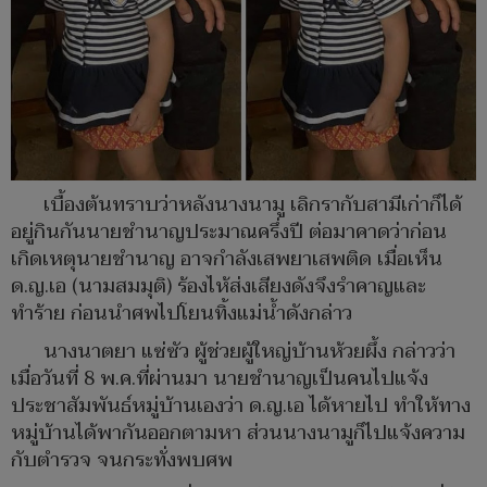
เบื้องต้นทราบว่าหลังนางนามู เลิกรากับสามีเก่าก็ได้
อยู่กินกันนายชำนาญประมาณครึ่งปี ต่อมาคาดว่าก่อน
เกิดเหตุนายชำนาญ อาจกำลังเสพยาเสพติด เมื่อเห็น
ด.ญ.เอ (นามสมมุติ) ร้องไห้ส่งเสียงดังจึงรำคาญและ
ทำร้าย ก่อนนำศพไปโยนทิ้งแม่น้ำดังกล่าว
นางนาตยา แซ่ซัว ผู้ช่วยผู้ใหญ่บ้านห้วยผึ้ง กล่าวว่า
เมื่อวันที่ 8 พ.ค.ที่ผ่านมา นายชำนาญเป็นคนไปแจ้ง
ประชาสัมพันธ์หมู่บ้านเองว่า ด.ญ.เอ ได้หายไป ทำให้ทาง
หมู่บ้านได้พากันออกตามหา ส่วนนางนามูก็ไปแจ้งความ
กับตำรวจ จนกระทั่งพบศพ