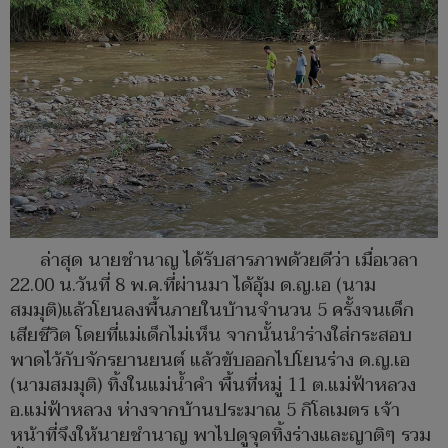
ล่าสุด นายชำนาญ ได้รับสารภาพด้วยดีว่า เมื่อเวลา
22.00 น.วันที่ 8 พ.ค.ที่ผ่านมา ได้อุ้ม ด.ญ.เอ (นาม
สมมุติ)แล้วโยนลงพื้นภายในบ้านจำนวน 5 ครั้งจนเด็ก
เสียชีวิต โดยที่แม่เด็กไม่เห็น จากนั้นนำร่างใส่กระสอบ
พาดไว้กับจักรยานยนต์ แล้วขับออกไปโยนร่าง ด.ญ.เอ
(นามสมมุติ) ทิ้งในแม่น้ำคำ พื้นที่หมู่ 11 ต.แม่ฟ้าหลวง
อ.แม่ฟ้าหลวง ห่างจากบ้านประมาณ 5 กิโลเมตร เจ้า
หน้าที่จึงให้นายชำนาญ พาไปดูจุดทิ้งร่างและญาติๆ รวม