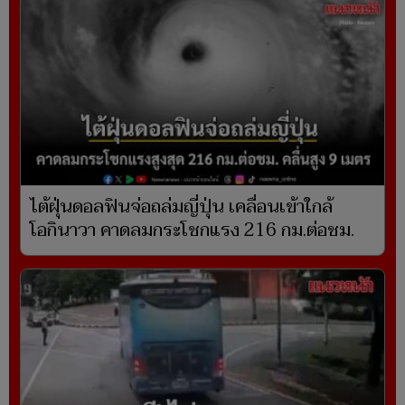
ไต้ฝุ่นดอลฟินจ่อถล่มญี่ปุ่น เคลื่อนเข้าใกล้
โอกินาวา คาดลมกระโชกแรง 216 กม.ต่อชม.