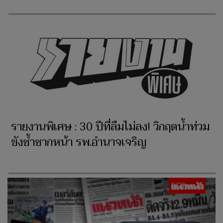
รายงานพิเศษ : 30 ปีที่ลืมไม่ลง! วิกฤตน้ำท่วม
ขังซ้ำซากหน้า รพ.อำนาจเจริญ