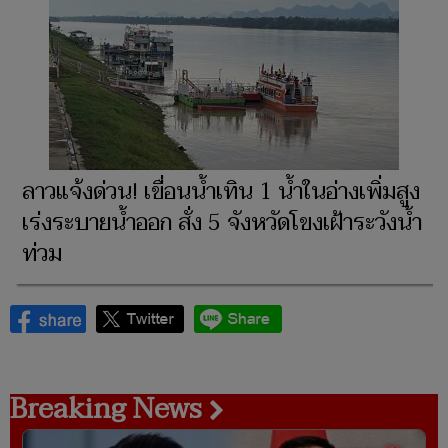
ลาวแจ้งด่วน! เขื่อนน้ำเทิน 1 น้ำในอ่างเพิ่มสูง
เร่งระบายน้ำออก สั่ง 5 จังหวัดโขงเฝ้าระวังน้ำ
ท่วม
Breaking News