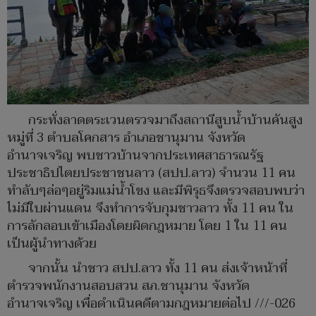
กระทั่งลาดตระเวนตรวจมาถึงสถานีสูบน้ำบ้านคันสูง
หมู่ที่ 3 ตำบลโคกสาร อำเภอชานุมาน จังหวัด
อำนาจเจริญ พบชาวบ้านจากประเทศสาธารณรัฐ
ประชาธิปไตยประชาชนลาว (สปป.ลาว) จำนวน 11 คน
ทำลับๆล่อๆอยู่ริมแม่น้ำโขง และมีพิรุธจึงตรวจสอบพบว่า
ไม่มีใบผ่านแดน จึงทำการจับกุมชาวลาว ทั้ง 11 คน ใน
การลักลอบเข้าเมืองโดยผิดกฎหมาย โดย 1 ใน 11 คน
เป็นผู้นำทางด้วย
จากนั้น นำชาว สปป.ลาว ทั้ง 11 คน ส่งเจ้าหน้าที่
ตำรวจพนักงานสอบสวน สภ.ชานุมาน จังหวัด
อำนาจเจริญ เพื่อดำเนินคดีตามกฎหมายต่อไป ///-026