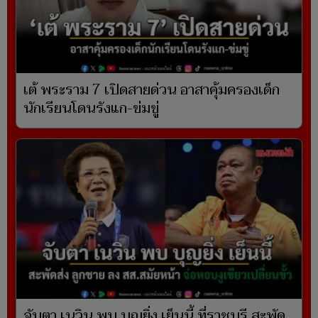
เต้ พระราม 7 เปิดสายด่วน อาสาคุ้มครองเด็ก
นักเรียนโดนรังแก-ข่มขู่
จับตา เนวิน พบ บุญยิ่ง เย็นนี้ ที่ราชบุรี สะพัด