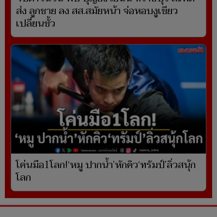
ส่ง ลูกชาย ลง สส.สมัยหน้า จ่อหอบงูเขียว
เปลี่ยนขั้ว
โค่นมือ1โลก!‘หมู ปากน้ำ’หักคิว‘ทรัมป์’ลิ่วสนุ้ก
โลก