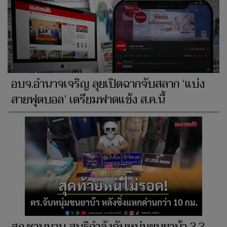
อบจ.อำนาจเจริญ ลุยเปิดฉากจับสลาก ‘แบ่ง
สายฟุตบอล’ เตรียมฟาดแข้ง ส.ค.นี้
สภ.ชานุมาน สนธิกำลังจับหนุ่มขนยาบ้า 3.3