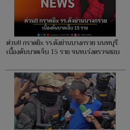
ด่วน!! กราดยิx รร.ดังย่านบางกรวย นนทบุรี
เบื้องต้นบาดเจ็บ 15 ราย จนท.เร่งตรวจสอบ