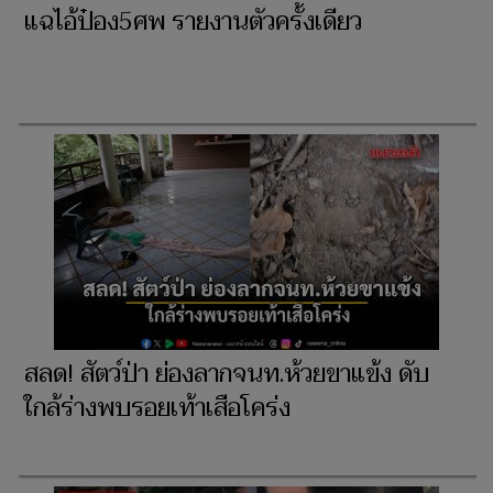
แฉไอ้ป๋อง5ศพ รายงานตัวครั้งเดียว
สลด! สัตว์ป่า ย่องลากจนท.ห้วยขาแข้ง ดับ
ใกล้ร่างพบรอยเท้าเสือโคร่ง