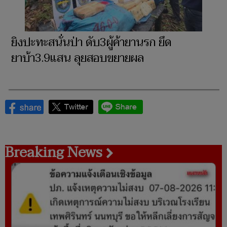
ยิงปะทะสนั่นป่า ดับ3ผู้ค้ายานรก ยึด
ยาบ้า3.9แสน ลุยสอบขยายผล
Breaking News