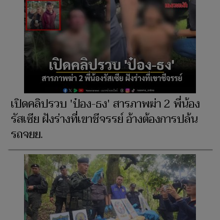
เปิดคลิปรวบ 'ป๋อง-ธง' สารภาพฆ่า 2 พี่น้อง
รัสเซีย ฝังร่างที่เขาชีจรรย์ อ้างต้องการปล้น
รถจยย.