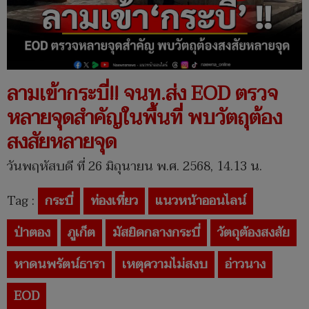
ลามเข้ากระบี่!! จนท.ส่ง EOD ตรวจ
หลายจุดสำคัญในพื้นที่ พบวัตถุต้อง
สงสัยหลายจุด
วันพฤหัสบดี ที่ 26 มิถุนายน พ.ศ. 2568, 14.13 น.
Tag :
กระบี่
ท่องเที่ยว
แนวหน้าออนไลน์
ป่าตอง
ภูเก็ต
มัสยิดกลางกระบี่
วัตถุต้องสงสัย
หาดนพรัตน์ธารา
เหตุความไม่สงบ
อ่าวนาง
EOD