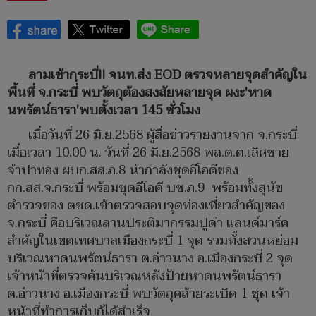
ลามเข้ากระบี่!! จนท.ส่ง EOD ตรวจหลายจุดสำคัญใน
พื้นที่ จ.กระบี่่ พบวัตถุต้องสงสัยหลายจุด ผงะ'หาด
นพรัตน์ธารา'พบตั้งเวลา 145 ชั่วโมง
เมื่อวันที่ 26 มิ.ย.2568 ผู้สื่อข่าวรายงานจาก จ.กระบี่
เมื่อเวลา 10.00 น. วันที่ 26 มิ.ย.2568 พล.ต.ต.เลิศชาย
จำปาทอง ผบก.สส.ภ.8 นำกำลังชุดอีโอดีของ
กก.สส.จ.กระบี่ พร้อมชุดอีโอดี บช.ภ.9 พร้อมทั้งสุนัข
ตำรวจของ ตชด.เข้าตรวจสอบจุดท่องเที่ยวสำคัญของ
จ.กระบี่ คือบริเวณลานประติมากรรมปูดำ แลนด์มาร์ค
สำคัญในเขตเทศบาลเมืองกระบี่ 1 จุด รวมทั้งสวนหย่อม
บริเวณหาดนพรัตน์ธารา ต.อ่าวนาง อ.เมืองกระบี่ 2 จุด
เจ้าหน้าที่ตรวจค้นบริเวณหลังป้ายหาดนพรัตน์ธารา
ต.อ่าวนาง อ.เมืองกระบี่ พบวัตถุคล้ายระเบิด 1 ชุด เจ้า
หน้าที่ทำการเก็บกู้ได้สำเร็จ