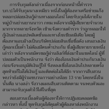
การจับกุมดังกล่าวเนื่องจากก่อนหน้านี้ตำรวจ
บก.ป.ได้จับกุมนางเหมียว หนึ่งในผู้ต้องหาเครือข่ายแก๊ง
หลอกปล่อยเงินกู้ผ่านทางออนไลน์ โดยจับกุมได้ภายใน
หมู่บ้านย่านยานนาวา กทม.หลังจากมีผู้เสียหายจำนวน
มากจากหลายจังหวัด เข้าแจ้งความตำรวจ ว่าถูกหลอกให้
กู้เงินผ่านแอปพลิเคชั่นและทางโซเชียลมีเดีย โดยผู้
ต้องหาแอบอ้างเป็นบริษัทปล่อยสินเชื่อชื่อดัง เสนอวงเงิน
กู้ดอกเบี้ยต่ำ ไม่ต้องมีคนค้ำประกัน ซึ่งผู้เสียหายรายหนึ่ง
เล่าว่า หลังจากสมัครขอกู้ผ่านลิงก์ที่ส่งมาในแชตไลน์ ผู้ที่
ปลอมตัวเป็นพนักงาน จ้งว่า ต้องโอนเงินค่าประกันวงเงิน
ก่อนจึงจะอนุมัติเงินกู้ให้ จึงหลงเชื่อโอนเงินไปหลายครั้ง
สุดท้ายก็ไม่ได้เงินกู้ และติดต่อไม่ได้อีก จากการสืบสวน
พบว่ายังมีผู้ร่วมขบวนการอย่างน้อย 13 ราย โดยหนึ่งใน
นั้นคือ นางสง่า จึงวางแผนสืบสวนติดตาม จนพบตัวและ
สามารถจับกุมตัวไว้ได้ในที่สุด
สอบสวนเบื้องต้นผู้ต้องหาให้การปฏิเสธตลอดข้อ
กล่าวหา ทั้งนี้ ชุดจับกุมได้คุมตัวผู้ต้องหาส่งพนักงาน