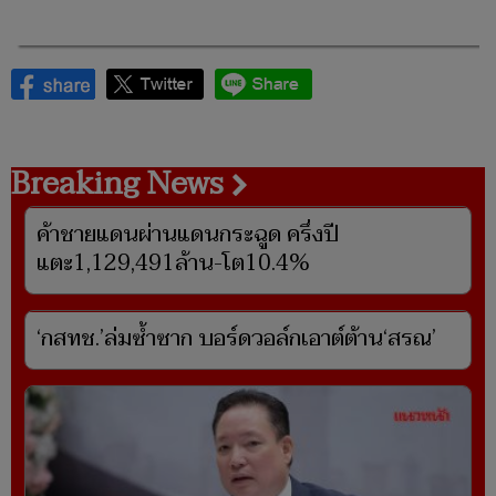
Breaking News
ค้าชายแดนผ่านแดนกระฉูด ครึ่งปี
แตะ1,129,491ล้าน-โต10.4%
‘กสทช.’ล่มซ้ำซาก บอร์ดวอล์กเอาต์ต้าน‘สรณ’