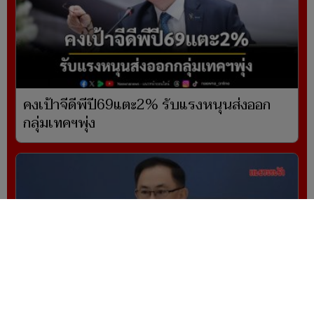
คงเป้าจีดีพีปี69แตะ2% รับแรงหนุนส่งออก
กลุ่มเทคฯพุ่ง