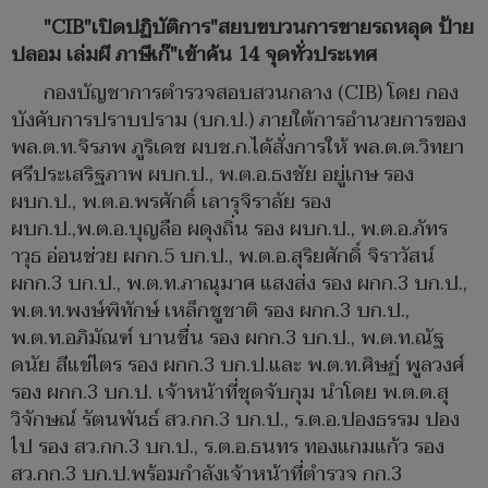
"CIB"เปิดปฏิบัติการ"สยบขบวนการขายรถหลุด ป้าย
ปลอม เล่มผี ภาษีเก๊"เข้าค้น 14 จุดทั่วประเทศ
กองบัญชาการตำรวจสอบสวนกลาง (CIB) โดย กอง
บังคับการปราบปราม (บก.ป.) ภายใต้การอำนวยการของ
พล.ต.ท.จิรภพ ภูริเดช ผบช.ก.ได้สั่งการให้ พล.ต.ต.วิทยา
ศรีประเสริฐภาพ ผบก.ป., พ.ต.อ.ธงชัย อยู่เกษ รอง
ผบก.ป., พ.ต.อ.พรศักดิ์ เลารุจิราลัย รอง
ผบก.ป.,พ.ต.อ.บุญลือ ผดุงถิ่น รอง ผบก.ป., พ.ต.อ.ภัทร
าวุธ อ่อนช่วย ผกก.5 บก.ป., พ.ต.อ.สุริยศักดิ์ จิราวัสน์
ผกก.3 บก.ป., พ.ต.ท.ภาณุมาศ แสงส่ง รอง ผกก.3 บก.ป.,
พ.ต.ท.พงษ์พิทักษ์ เหล็กชูชาติ รอง ผกก.3 บก.ป.,
พ.ต.ท.อภิมัณฑ์ บานชื่น รอง ผกก.3 บก.ป., พ.ต.ท.ณัฐ
ดนัย สีแข่ไตร รอง ผกก.3 บก.ป.และ พ.ต.ท.ศิษฏ์ พูลวงศ์
รอง ผกก.3 บก.ป. เจ้าหน้าที่ชุดจับกุม นำโดย พ.ต.ต.สุ
วิจักษณ์ รัตนพันธ์ สว.กก.3 บก.ป., ร.ต.อ.ปองธรรม ปอง
ไป รอง สว.กก.3 บก.ป., ร.ต.อ.ธนทร ทองแกมแก้ว รอง
สว.กก.3 บก.ป.พร้อมกำลังเจ้าหน้าที่ตำรวจ กก.3