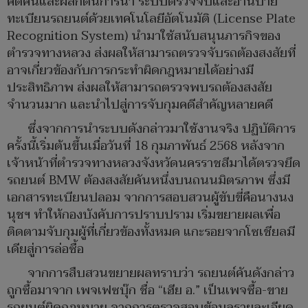
คิดค้นและผลักดันการนำ ระบบตรวจจับและอ่านป้าย
ทะเบียนรถยนต์ด้วยเทคโนโลยีอัตโนมัติ (License Plate
Recognition System) นำมาใช้สนับสนุนภารกิจของ
ตำรวจทางหลวง ส่งผลให้สามารถตรวจจับรถต้องสงสัยที่
อาจเกี่ยวข้องกับการกระทำผิดกฎหมายได้อย่างมี
ประสิทธิภาพ ส่งผลให้สามารถตรวจพบรถต้องสงสัย
จำนวนมาก และนำไปสู่การจับกุมคดีสำคัญหลายคดี
ซึ่งจากการนำระบบดังกล่าวมาใช้งานจริง ปฏิบัติการ
ครั้งนี้เริ่มต้นขึ้นเมื่อวันที่ 18 กุมภาพันธ์ 2568 หลังจาก
เจ้าหน้าที่ตำรวจทางหลวงจังหวัดนครราชสีมาได้ตรวจยึด
รถยนต์ BMW ต้องสงสัยคันหนึ่งบนถนนมิตรภาพ ซึ่งมี
เอกสารทะเบียนปลอม จากการสอบสวนผู้ขับขี่คือนางนง
นุชฯ ทำให้กองบังคับการปราบปราม เริ่มขยายผลเพื่อ
ติดตามจับกุมผู้ที่เกี่ยวข้องทั้งหมด แกะรอยจากโซเชียลมี
เดียสู่การล่อซื้อ
จากการสืบสวนขยายผลทราบว่า รถยนต์คันดังกล่าว
ถูกซื้อมาจาก เพจเฟซบุ๊ก ชื่อ “เฮีย อ.” เป็นเพจซื้อ-ขาย
รถยนต์ผิดกฎหมาย จากการตรวจสอบข้อมูลรายละเอียด