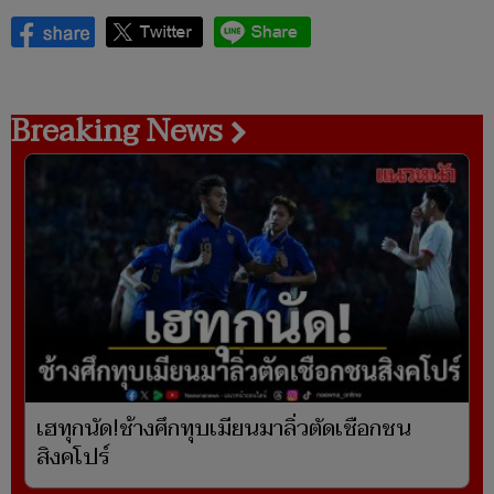
Breaking News
เฮทุกนัด!ช้างศึกทุบเมียนมาลิ่วตัดเชือกชน
สิงคโปร์