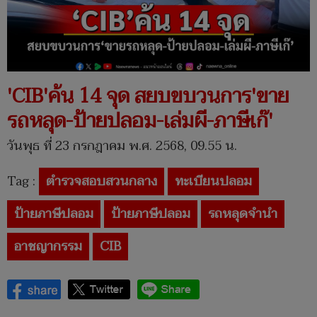
'CIB'ค้น 14 จุด สยบขบวนการ'ขาย
รถหลุด-ป้ายปลอม-เล่มผี-ภาษีเก๊'
วันพุธ ที่ 23 กรกฎาคม พ.ศ. 2568, 09.55 น.
Tag :
ตำรวจสอบสวนกลาง
ทะเบียนปลอม
ป้ายภาษีปลอม
ป้ายภาษีปลอม
รถหลุดจำนำ
อาชญากรรม
CIB