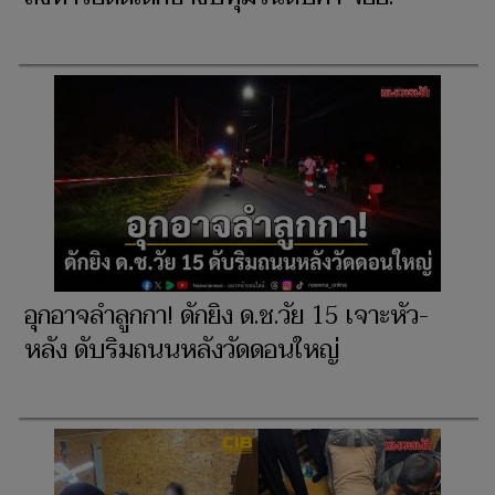
อุกอาจลำลูกกา! ดักยิง ด.ช.วัย 15 เจาะหัว-
หลัง ดับริมถนนหลังวัดดอนใหญ่