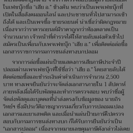
ในเฟซบุ๊กชื่อ “เฮีย อ.” ข้างต้น พบว่าเป็นเพจเฟซบุ๊กที่
เปิดในสื่อสังคมออนไลน์ และประชาชนทั่วไปสามารถเข้า
ถึงได้ และเป็นเพจซื้อ-ขายรถยนต์ น่าเชื่อว่าผิดกฎหมาย
เนื่องจากว่าราคารถยนต์มีราคาถูกกว่าท้องตลาดเป็น
จำนวนมาก เจ้าหน้าที่ตำรวจได้ให้สายลับแฝงตัวเข้าไป
สมัครเป็นเพื่อนกับเพจเฟซบุ๊ก “เฮีย อ.” เพื่อติดต่อล่อซื้อ
เอกสารราชการกรมการขนส่งทางบกปลอม
​จากการล่อซื้อแผ่นป้ายแสดงการเสียภาษีประจำปี
ปลอมผ่านเพจเฟซบุ๊กที่ใช้ชื่อว่า “เฮีย อ.” โดยสายลับได้
ติดต่อขอซื้อและชำระเงินค่าดำเนินการจำนวน 2,500
บาท ทางเพจยืนยันว่าจะจัดส่งเอกสารภายใน 1 สัปดาห์
ภายหลังเมื่อได้รับพัสดุและทำการตรวจสอบ พบว่าชื่อผู้
จัดส่งพัสดุและบุคคลที่นำส่งตรงกับข้อมูลของ นายถิร
วิทย์ฯ ซึ่งมีประวัติอาชญากรรมเกี่ยวกับการปลอมแปลง
เอกสารและยาเสพติด และเมื่อนำแผ่นป้ายภาษีไปตรวจ
สอบกับกรมการขนส่งทางบก ก็ได้รับการยืนยันว่าเป็น
"เอกสารปลอม" เนื่องจากหมายเลขคุมภาษีดังกล่าวไม่เคย