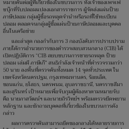
หมายค้นต่อผู้ที่เกี่ยวข้องในขบวนการ ทั้งเจ้าของเพจเฟ
ซบุ๊กที่รับปลอมแปลงเอกสารราชการ ผู้จัดส่งแผ่นป้าย
ภาษีปลอม กลุ่มผู้ซื้อรถหลุดจำนำหรือรถที่ใช้ทะเบียน
ปลอม ตลอดจนกลุ่มผู้ซื้อแผ่นป้ายภาษีปลอมและบุคคล
อื่นในเครือข่าย
และล่าสุด กองกำกับการ 3 กองบังคับการปราบปราม
ภายใต้การอำนวยการของตำรวจสอบสวนกลาง (CIB) ได้
เปิดปฏิบัติการ “CIB สยบขบวนการขายรถหลุด ป้าย
ปลอม เล่มผี ภาษีเก๊” สนธิกำลังเจ้าหน้าที่ตำรวจรวมกว่า
50 นาย ลงพื้นที่ตรวจค้นทั้งหมด 14 จุดทั่วประเทศ ใน
เขตจังหวัดนครปฐม, กรุงเทพมหานคร, ร้อยเอ็ด,
ขอนแก่น, ยโสธร, นครพนม, อุบลราชธานี, นครราชสีมา
และสุรินทร์ เป้าหมายเพื่อจับกุมผู้ต้องหาตามหมายจับ
คือ นายภาสวัฒน์ฯ และนายถิรวิทย์ฯ พร้อมตรวจยึดพยาน
หลักฐาน และซักถามบุคคลที่เกี่ยวข้องในขบวนการดัง
กล่าว
ผลการตรวจค้นสามารถยึดของกลางได้หลายรายการ