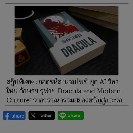
สกู๊ปพิเศษ : ถอดรหัส ‘แวมไพร์’ ยุค AI วิชา
ใหม่ อักษรฯ จุฬาฯ ‘Dracula and Modern
Culture’ จากวรรณกรรมสยองขวัญสู่กระจก
สะท้อนวัฒนธรรมร่วมใหม่