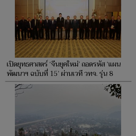
เปิดยุทธศาสตร์ ‘จีนยุคใหม่’ ถอดรหัส ‘แผน
พัฒนาฯ ฉบับที่ 15’ ผ่านเวที วทจ. รุ่น 8