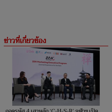
ข่าวที่เกี่ยวข้อง
ถอดรหัส 4 เสาหลัก ‘C-H-S-R’ จุฬาฯ เปิด