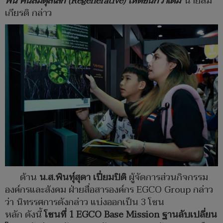
ฟื้น
คืนสมดุลโลก
(Regenerative)
ให้ดีขึ้นกว่าเดิม
”
นายสม
เกียรติ กล่าว
ด้าน
น
.
ส
.
พินทุ์สุดา
เปี่ยมปิติ
ผู้จัดการส่วนกิจกรรม
องค์กรและสังคม ฝ่ายสื่อสารองค์กร EGCO Group กล่าว
ว่า นิทรรศการดังกล่าว แบ่งออกเป็น 3 โซน
หลัก ดังนี้
โซนที่
1 EGCO Base Mission
ฐานลับเปลี่ยน