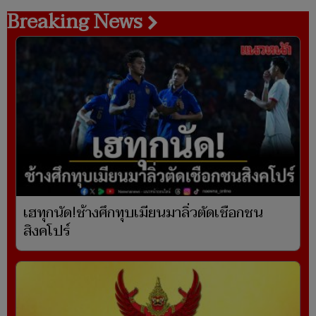
Breaking News
เฮทุกนัด!ช้างศึกทุบเมียนมาลิ่วตัดเชือกชน
สิงคโปร์