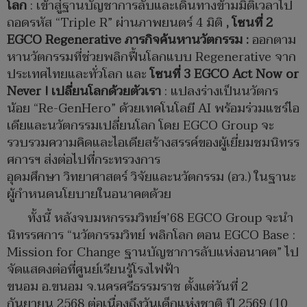
โลก
: เข้าสู่ฐานบัญชาการลับและเดินทางข้ามมิติเวลาไป
ถอดรหัส “Triple R” ผ่านภาพยนตร์ 4 มิติ
,
โซนที่
2
EGCO Regenerative
ภารกิจค้นหานวัตกรรม
:
ออกตาม
หานวัตกรรมที่ช่วยพลิกฟื้นโลกแบบ Regenerative จาก
ประเทศไทยและทั่วโลก และ
โซนที่
3 EGCO Act Now or
Never !
เปลี่ยนโลกด้วยตัวเรา
: แปลงร่างเป็นนวัตกร
น้อย “Re-GenHero” ด้วยเทคโนโลยี AI พร้อมร่วมแชร์ไอ
เดียและนวัตกรรมเปลี่ยนโลก โดย EGCO Group จะ
รวบรวมความคิดและไอเดียสร้างสรรค์ของผู้เยี่ยมชมนิทรร
ศการฯ ส่งต่อไปที่กระทรวงการ
อุดมศึกษา วิทยาศาสตร์ วิจัยและนวัตกรรม (อว.) ในฐานะ
ผู้กำหนดนโยบายในอนาคตด้วย
ทั้งนี้ หลังจบมหกรรมวิทย์ฯ’68 EGCO Group จะนำ
นิทรรศการ “นวัตกรรมวิทย์ พลิกโลก ตอน EGCO Base :
Mission for Change ฐานบัญชาการลับแห่งอนาคต” ไป
จัดแสดงต่อที่ศูนย์เรียนรู้โรงไฟฟ้า
ขนอม อ.ขนอม จ.นครศรีธรรมราช ตั้งแต่วันที่ 2
กันยายน 2568 ต่อเนื่องถึงวันเด็กแห่งชาติ ปี 2569 (10