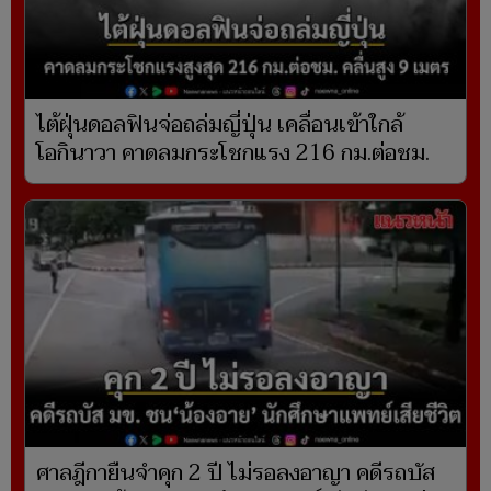
ไต้ฝุ่นดอลฟินจ่อถล่มญี่ปุ่น เคลื่อนเข้าใกล้
โอกินาวา คาดลมกระโชกแรง 216 กม.ต่อชม.
ศาลฎีกายืนจำคุก 2 ปี ไม่รอลงอาญา คดีรถบัส