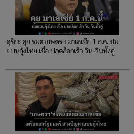
สุริยะ คุย รมต.เกษตรฯ มาเลเซีย 1 ก.ค. ปม
แบนกุ้งไทย เชื่อ ปลดล็อกเร็ว วิน-วินทั้งคู่