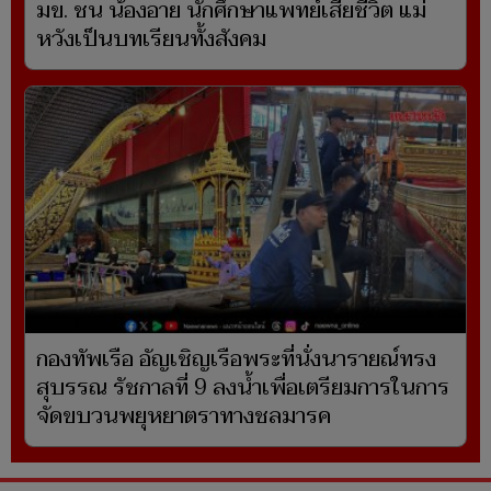
มข. ชน น้องอาย นักศึกษาแพทย์เสียชีวิต แม่
หวังเป็นบทเรียนทั้งสังคม
กองทัพเรือ อัญเชิญเรือพระที่นั่งนารายณ์ทรง
สุบรรณ รัชกาลที่ 9 ลงน้ำเพื่อเตรียมการในการ
จัดขบวนพยุหยาตราทางชลมารค