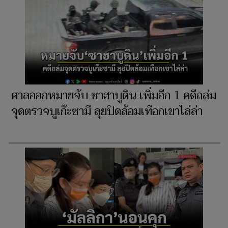
ศาลออกหมายจับ ซาฮาบูดิน เพิ่มอีก 1 คดีถล่ม
จุดตรวจบูเก๊ะซามี ลุยปิดล้อมเทือกเขาไล่ล่า