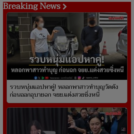
Breaking News
รวบหนุ่มแอปหาคู่! หลอกพาสาวทำบุญวัดดัง
ก่อนออกอุบายฉก จยย.แต่งสวยซิ่งหนี