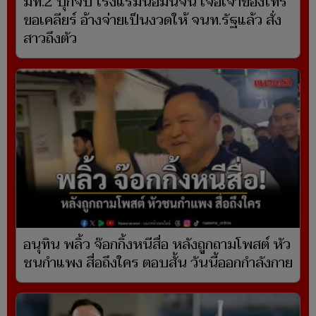
มท.2 บุกจับ โรงแรมนอมินีจีน เจอเจ้าของโทร
ขอเคลียร์ อ้างจ่ายเป็นงวดให้ จนท.รัฐแล้ว สั่ง
สาวถึงตัว
อนุทิน พลิ้ว จ๊อกกิ้งหนีสื่อ หลังถูกถามโพสต์ หัว
ชนกำแพง สื่อถึงใคร ตอบสั้น วันนี้ออกกำลังกาย