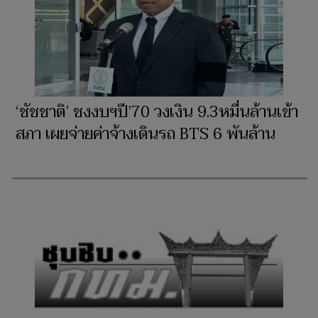
‘ชัชชาติ’ ชงงบฯปี’70 วงเงิน 9.3หมื่นล้านเข้า
สภา เผยจ่ายค่าจ้างเดินรถ BTS 6 พันล้าน