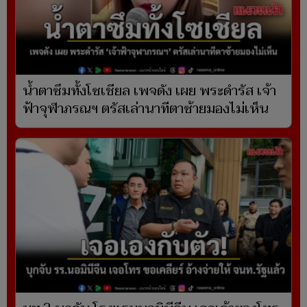
น้ำตาซึมทั้งโซเชียล เพจดัง เผย พระดำรัส เจ้า
ฟ้าจุฬาภรณฯ ตรัสเล่านาทีตาซ้ายมองไม่เห็น