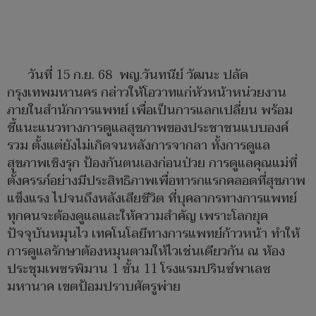
วันที่ 15 ก.ย. 68 พญ.วันทนีย์ วัฒนะ ปลัด
กรุงเทพมหานคร กล่าวให้โอวาทแก่หัวหน้าหน่วยงาน
ภายในสำนักการแพทย์ เพื่อเป็นการแลกเปลี่ยน พร้อม
ชี้แนะแนวทางการดูแลสุขภาพของประชาชนแบบองค์
รวม ตั้งแต่ยังไม่เกิดจนหลังการจากลา ทั้งการดูแล
สุขภาพเชิงรุก ป้องกันตนเองก่อนป่วย การดูแลคุณแม่ที่
ตั้งครรภ์อย่างมีประสิทธิภาพเพื่อทารกแรกคลอดที่สุขภาพ
แข็งแรง ไปจนถึงหลังเสียชีวิต ที่บุคลากรทางการแพทย์
ทุกคนจะต้องดูแลและให้ความสำคัญ เพราะโลกยุค
ปัจจุบันหมุนไว เทคโนโลยีทางการแพทย์ก้าวหน้า ทำให้
การดูแลรักษาต้องหมุนตามให้ไวเช่นเดียวกัน ณ ห้อง
ประชุมเพชรพิมาน 1 ชั้น 11 โรงแรมปรินซ์พาเลซ
มหานาค เขตป้อมปราบศัตรูพ่าย