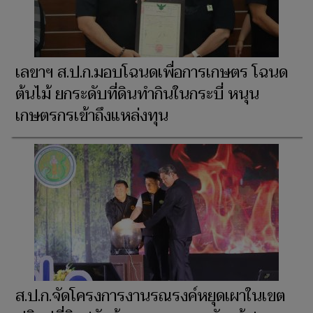
เลขาฯ ส.ป.ก.มอบโฉนดเพื่อการเกษตร โฉนด
ต้นไม้ ยกระดับที่ดินทำกินในกระบี่ หนุน
เกษตรกรเข้าถึงแหล่งทุน
ส.ป.ก.จัดโครงการงานรณรงค์หยุดเผาในเขต