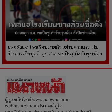
เพจดังแฉ โรงเรียนชายล้วนย่านสามเสน ปม
ปิดข่าวเด็กบูลลี่-ลูก ส.จ. พกปืนขู่บังคับรุ่นน้อง
ผู้ดูแลเว็บไซต์ www.naewna.com
webmaster นายปรเมษฐ์ ภู่โต