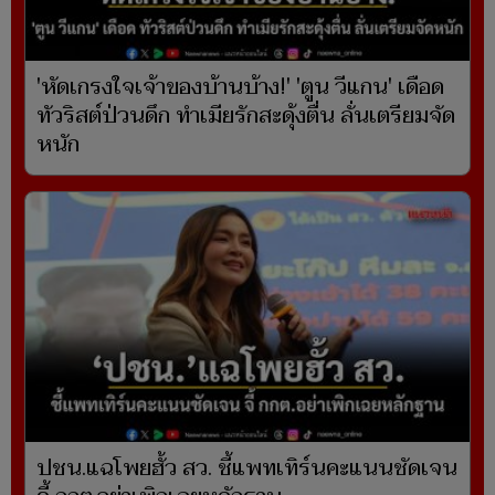
'หัดเกรงใจเจ้าของบ้านบ้าง!' 'ตูน วีแกน' เดือด
ทัวริสต์ป่วนดึก ทำเมียรักสะดุ้งตื่น ลั่นเตรียมจัด
หนัก
ปชน.แฉโพยฮั้ว สว. ชี้แพทเทิร์นคะแนนชัดเจน