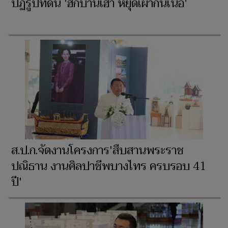
ปฏิรูปที่ดิน 'ฮักบ้านเฮา หยุดเผากันเน้อ'
ส.ป.ก.จัดงานโครงการ'สืบสานพระราช
ปณิธาน งานศิลปาชีพบางไทร ครบรอบ 41
ปี'