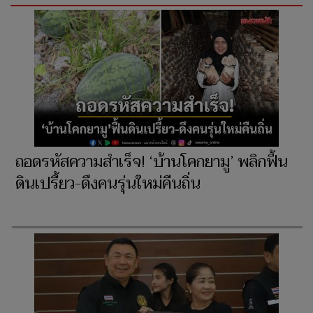
ถอดรหัสความสำเร็จ! ‘บ้านโคกยามู’ พลิกฟื้น
ดินเปรี้ยว-ดึงคนรุ่นใหม่คืนถิ่น