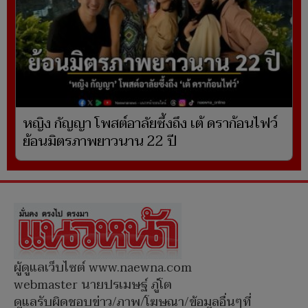
หญิง กัญญา โพสต์อาลัยซึ้งถึง เต้ ดราก้อนไฟว์
ย้อนมิตรภาพยาวนาน 22 ปี
ผู้ดูแลเว็บไซต์ www.naewna.com
webmaster นายปรเมษฐ์ ภู่โต
ดูแลรับผิดชอบข่าว/ภาพ/โฆษณา/ข้อมูลอื่นๆที่