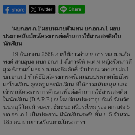
‘ผบก.อก.ภ.1’มอบหมายตัวแทน บก.อก.ภ.1 มอบ
ประกาศนียบัตรโครงการต่อต้านการใช้สารเสพติดใน
นักเรียน
19 กันยายน 2568 ภายใต้การอำนวยการ พล.ต.ต.ภัค
พงศ์ สายอุบล ผบก.อก.ภ.1 สั่งการให้ พ.ต.ท.หญิงรัตนาวลี
สุระสังวาลย์ และ ร.ต.ท.เฉลิมศักดิ์ จำปาบน รอง สว.ฝอ.1
บก.อก.ภ.1 ทำพิธีปิดโครงการพร้อมมอบประกาศนียบัตร
แก่โรงเรียน คุณครู และนักเรียน ที่ให้การสนับสนุน และ
เข้าร่วมโครงการการศึกษาเพื่อต่อต้านการใช้สารเสพติด
ในนักเรียน (D.A.R.E.) ณ โรงเรียนประชาอุปถัมภ์ จังหวัด
นนทบุรี โดยมี พ.ต.ท. ชัยชนะ ศรีประไหม รอง ผกก.ฝอ.5
บก.อก. ภ.1 เป็นประธาน มีนักเรียนระดับชั้น ป.5 จำนวน
185 คน ผ่านการเรียนตามโครงการฯ