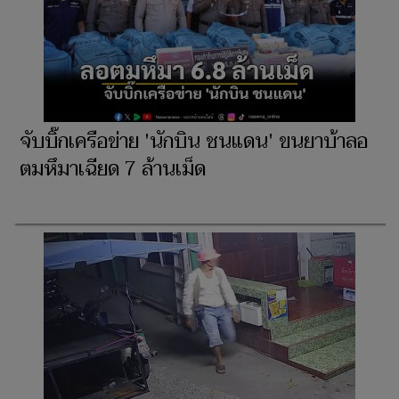
จับบิ๊กเครือข่าย 'นักบิน ชนแดน' ขนยาบ้าลอ
ตมหึมาเฉียด 7 ล้านเม็ด