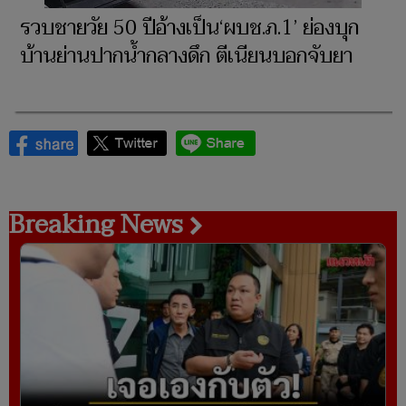
รวบชายวัย 50 ปีอ้างเป็น‘ผบช.ภ.1’ ย่องบุก
บ้านย่านปากน้ำกลางดึก ตีเนียนบอกจับยา
Breaking News