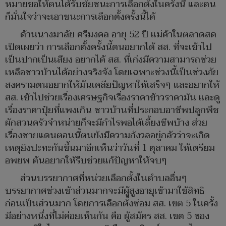
หมายขอให้ตนได้รับชัยชนะการเลือกตั้งในครั้งนี้ และตน
ก็มั่นใจว่าจะเอาชนะการเลือกตั้งครั้งนี้ได้
ด้านนางมาลัย ศรีมงคล อายุ 52 ปี แม่ค้าในตลาดสด
เปิดเผยว่า การเลือกตั้งครั้งนี้ตนอยากได้ สส. ที่จะเข้าไป
เป็นปากเป็นเสียง อยากได้ สส. ที่เก่งมีความสามารถช่วย
เหลือชาวบ้านได้อย่างจริงจัง โดยเฉพาะช่วงนี้เป็นช่วงภัย
สงครามตนอยากให้มันเคลียปัญหาให้เสร็จๆ และอยากให้
สส. เข้าไปช่วยเรื่องเศรษฐกิจเรื่องราคาข้าวราคามัน และดู
เรื่องราคาปุ๋ยที่แพงเกิน ชาวบ้านที่ประกอบอาชีพปลูกพืช
ผักสวนครัวจำหน่ายก็จะมีกำไรพอได้เลี้ยงชีพบ้าง ส่วย
เรื่องชายแดนตอนนี้ตนยังมีความกังวลอยู่กลัวว่าจะเกิด
เหตุยิงปะทะกันขึ้นมาอีกเห็นว่าวันที่ 1 ตุลาคม ให้เตรียม
อพยพ ต้นอยากให้รีบช่วยแก้ปัญหาให้จบๆ
ส่วนบรรยากาศที่หน่วยเลือกตั้งในตำบลอื่นๆ
บรรยากาศช่วงเช้าส่วนมากจะมีผู้สูงอายุเข้ามาใช้สิทธิ
ก่อนเป็นส่วนมาก โดยการเลือกตั้งซ่อม สส. เขต 5 ในครั้ง
มีอย่างหนึ่งที่ไม่ค่อยเห็นกัน คือ ผู้สมัคร สส. เขต 5 ของ