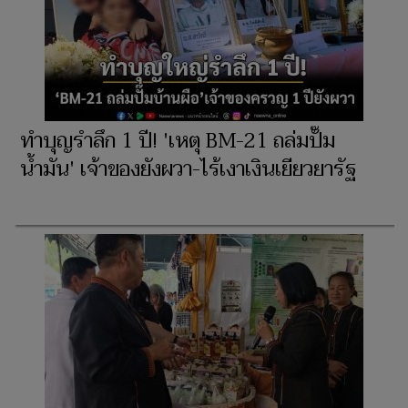
ทำบุญรำลึก 1 ปี! 'เหตุ BM-21 ถล่มปั๊ม
น้ำมัน' เจ้าของยังผวา-ไร้เงาเงินเยียวยารัฐ