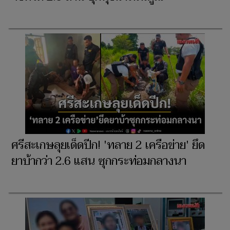
ศรีสะเกษลุยเด็ดปีก! 'ทลาย 2 เครือข่าย' ยึด
ยาบ้ากว่า 2.6 แสน ซุกกระท่อมกลางนา