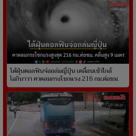
ไต้ฝุ่นดอลฟินจ่อถล่มญี่ปุ่น เคลื่อนเข้าใกล้
โอกินาวา คาดลมกระโชกแรง 216 กม.ต่อชม.