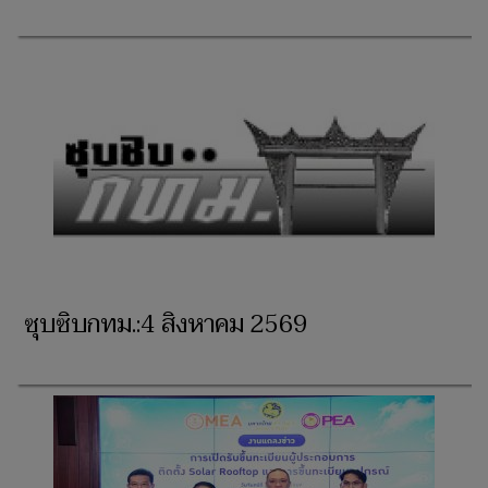
ซุบซิบกทม.:4 สิงหาคม 2569