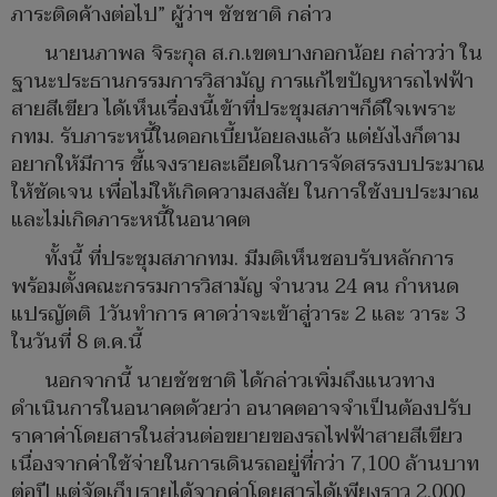
ภาระติดค้างต่อไป” ผู้ว่าฯ ชัชชาติ กล่าว
นายนภาพล จิระกุล ส.ก.เขตบางกอกน้อย กล่าวว่า ใน
ฐานะประธานกรรมการวิสามัญ การแก้ไขปัญหารถไฟฟ้า
สายสีเขียว ได้เห็นเรื่องนี้เข้าที่ประชุมสภาฯก็ดีใจเพราะ
กทม. รับภาระหนี้ในดอกเบี้ยน้อยลงแล้ว แต่ยังไงก็ตาม
อยากให้มีการ ชี้แจงรายละเอียดในการจัดสรรงบประมาณ
ให้ชัดเจน เพื่อไม่ให้เกิดความสงสัย ในการใช้งบประมาณ
และไม่เกิดภาระหนี้ในอนาคต
ทั้งนี้ ที่ประชุมสภากทม. มีมติเห็นชอบรับหลักการ
พร้อมตั้งคณะกรรมการวิสามัญ จำนวน 24 คน กำหนด
แปรญัตติ 1วันทำการ คาดว่าจะเข้าสู่วาระ 2 และ วาระ 3
ในวันที่ 8 ต.ค.นี้
นอกจากนี้ นายชัชชาติ ได้กล่าวเพิ่มถึงแนวทาง
ดำเนินการในอนาคตด้วยว่า อนาคตอาจจำเป็นต้องปรับ
ราคาค่าโดยสารในส่วนต่อขยายของรถไฟฟ้าสายสีเขียว
เนื่องจากค่าใช้จ่ายในการเดินรถอยู่ที่กว่า 7,100 ล้านบาท
ต่อปี แต่จัดเก็บรายได้จากค่าโดยสารได้เพียงราว 2,000