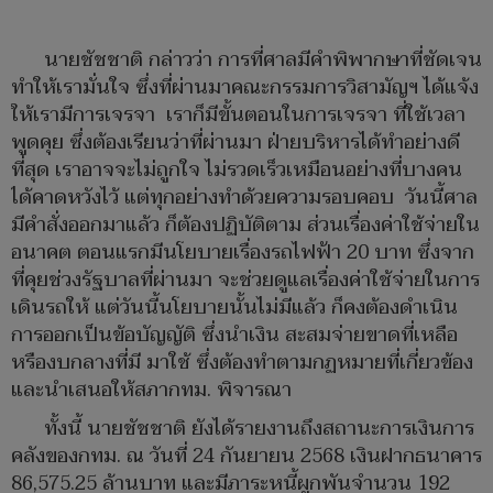
นายชัชชาติ กล่าวว่า การที่ศาลมีคำพิพากษาที่ชัดเจน
ทำให้เรามั่นใจ ซึ่งที่ผ่านมาคณะกรรมการวิสามัญฯ ได้แจ้ง
ให้เรามีการเจรจา เราก็มีขั้นตอนในการเจรจา ที่ใช้เวลา
พูดคุย ซึ่งต้องเรียนว่าที่ผ่านมา ฝ่ายบริหารได้ทำอย่างดี
ที่สุด เราอาจจะไม่ถูกใจ ไม่รวดเร็วเหมือนอย่างที่บางคน
ได้คาดหวังไว้ แต่ทุกอย่างทำด้วยความรอบคอบ วันนี้ศาล
มีคำสั่งออกมาแล้ว ก็ต้องปฏิบัติตาม ส่วนเรื่องค่าใช้จ่ายใน
อนาคต ตอนแรกมีนโยบายเรื่องรถไฟฟ้า 20 บาท ซึ่งจาก
ที่คุยช่วงรัฐบาลที่ผ่านมา จะช่วยดูแลเรื่องค่าใช้จ่ายในการ
เดินรถให้ แต่วันนี้นโยบายนั้นไม่มีแล้ว ก็คงต้องดำเนิน
การออกเป็นข้อบัญญัติ ซึ่งนำเงิน สะสมจ่ายขาดที่เหลือ
หรืองบกลางที่มี มาใช้ ซึ่งต้องทำตามกฏหมายที่เกี่ยวข้อง
และนำเสนอให้สภากทม. พิจารณา
ทั้งนี้ นายชัชชาติ ยังได้รายงานถึงสถานะการเงินการ
คลังของกทม. ณ วันที่ 24 กันยายน 2568 เงินฝากธนาคาร
86,575.25 ล้านบาท และมีภาระหนี้ผูกพันจำนวน 192