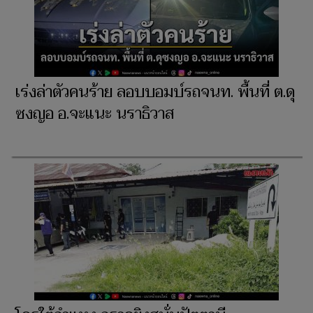
เร่งล่าตัวคนร้าย ลอบบอมบ์รถจนท. พื้นที่ ต.ดุ
ซงญอ อ.จะแนะ นราธิวาส