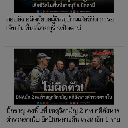
ลอบยิง อดีตผู้ช่วยผู้ใหญ่บ้านเสียชีวิต ภรรยา
เจ็บ ในพื้นที่สายบุรี จ.ปัตตานี
บิ๊กราญ ลงพื้นที่ เหตุวิสามัญ 2 ศพ คดีสังหาร
ตำรวจตากใบ ยึดปืนหลวงคืน เร่งล่าอีก 1 ราย