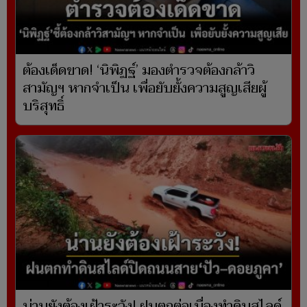
ต้องเด็ดขาด! ‘นิพิฏฐ์’ มองตำรวจต้องกล้าวิ
สามัญฯ หากจำเป็น เพื่อยับยั้งความสูญเสียผู้
บริสุทธิ์
น่านยังต้องเฝ้าระวัง! ฝนตกต่อเนื่องทำดินสไลด์