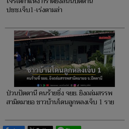
โจรใต้กำแหง กราดยิงสนั่นปัตตานี
ปชช.เจ็บ1-เร่งตามล่า
ป่วนปัตตานี คนร้ายซิ่ง จยย. ยิงถล่มสรรพ
สามิตมายอ ชาวบ้านโดนลูกหลงเจ็บ 1 ราย