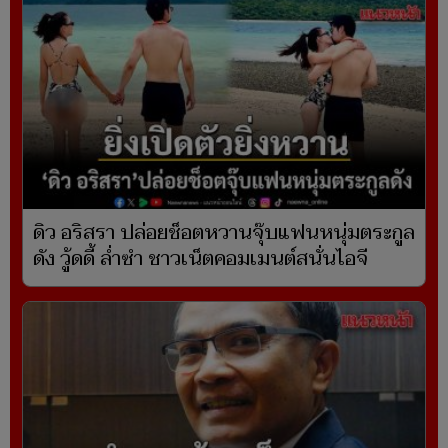
ดิว อริสรา ปล่อยช็อตหวานจุ๊บแฟนหนุ่มตระกูล
ดัง วู้ดดี้ ล่ำซำ ชาวเน็ตคอมเมนต์สนั่นไอจี