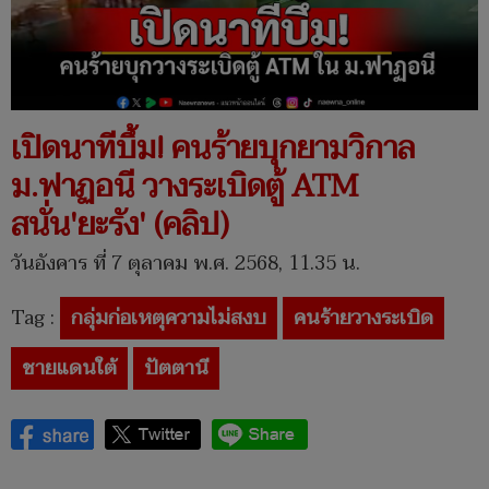
เปิดนาทีบึ้ม! คนร้ายบุกยามวิกาล
ม.ฟาฏอนี วางระเบิดตู้ ATM
สนั่น'ยะรัง' (คลิป)
วันอังคาร ที่ 7 ตุลาคม พ.ศ. 2568, 11.35 น.
Tag :
กลุ่มก่อเหตุความไม่สงบ
คนร้ายวางระเบิด
ชายแดนใต้
ปัตตานี