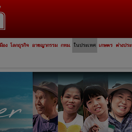
มือง
โลกธุรกิจ
อาชญากรรม
กทม.
ในประเทศ
เกษตร
ต่างปร