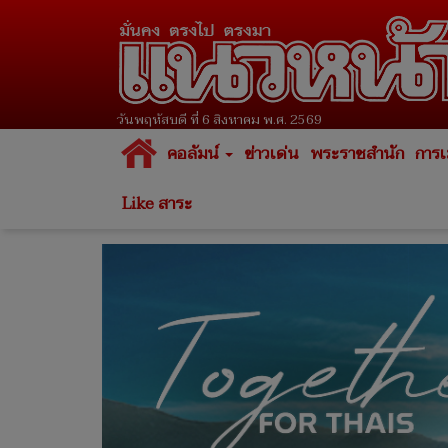
วันพฤหัสบดี ที่ 6 สิงหาคม พ.ศ. 2569
คอลัมน์
ข่าวเด่น
พระราชสำนัก
การเ
Like สาระ