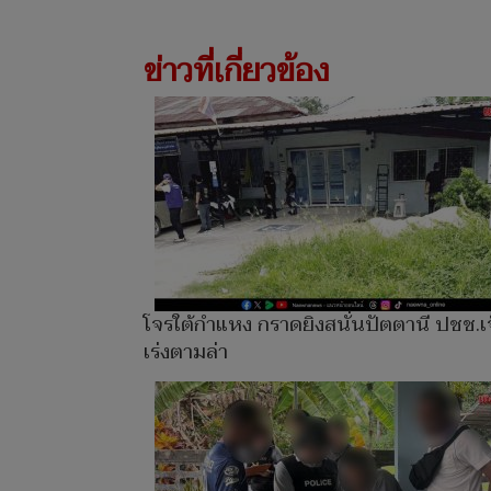
ข่าวที่เกี่ยวข้อง
โจรใต้กำแหง กราดยิงสนั่นปัตตานี ปชช.เ
เร่งตามล่า