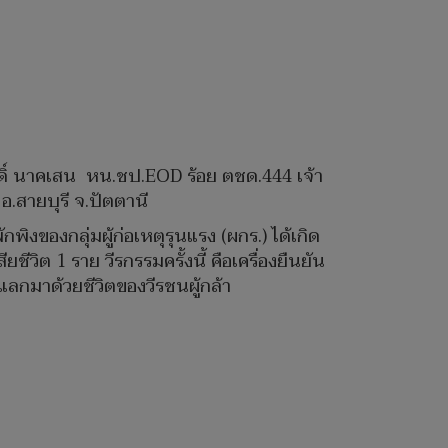
กดิ์ นาคเสน หน.ชป.EOD ร้อย ตชด.444 เจ้า
 อ.สายบุรี จ.ปัตตานี
ักพิงของกลุ่มผู้ก่อเหตุรุนแรง (ผกร.) ได้เกิด
ยชีวิต 1 ราย วีรกรรมครั้งนี้ คือเครื่องยืนยัน
ลกมาด้วยชีวิตของวีรชนผู้กล้า