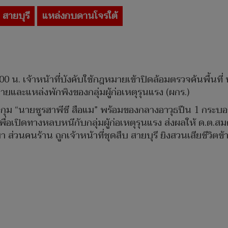
สายบุรี
แหล่งกบดานโจรใต้
 น. เจ้าหน้าที่บังคับใช้กฎหมายเข้าปิดล้อมตรวจค้นพื้นที่ หม
กายและแหล่งพักพิงของกลุ่มผู้ก่อเหตุรุนแรง (ผกร.)
ับกุม “นายซูรฮาพีชี สือแม” พร้อมของกลางอาวุธปืน 1 กระบอก
งเพื่อเปิดทางหลบหนีกับกลุ่มผู้ก่อเหตุรุนแรง ส่งผลให้ ด.ต
 ส่วนคนร้าน ถูกเจ้าหน้าที่ชุดสืบ สายบุรี ยิงสวนเสียชีวิตข