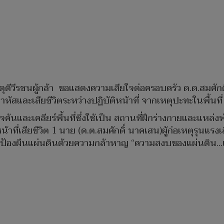
ดุดีวีรชนผู้กล้า ขอแสดงความเสียใจต่อครอบครัว ด.ต.สมศั
าหัสและเสียชีวิตระหว่างปฏิบัติหน้าที่ จากเหตุปะทะในพื้นที่
วจค้นและเคลียร์พื้นที่ซึ่งใช้เป็น สถานที่ฝึกร่างกายและแหล่งพ
าที่เสียชีวิต 1 นาย (ด.ต.สมศักดิ์ นาคเสน)ผู้ก่อเหตุรุนแรงเสี
ปกป้องผืนแผ่นดินด้วยความกล้าหาญ “ความสงบของแผ่นดิน...แ