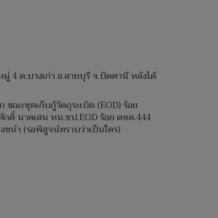
ู่ 4 ต.บางเก่า อ.สายบุรี จ.ปัตตานี หลังได้
 ขณะชุดเก็บกู้วัตถุระเบิด (EOD) ร้อย
.สมศักดิ์ นาคเสน หน.ชป.EOD ร้อย ตชด.444
้างขนำ (รอพิสูจน์ทราบว่าเป็นใคร)