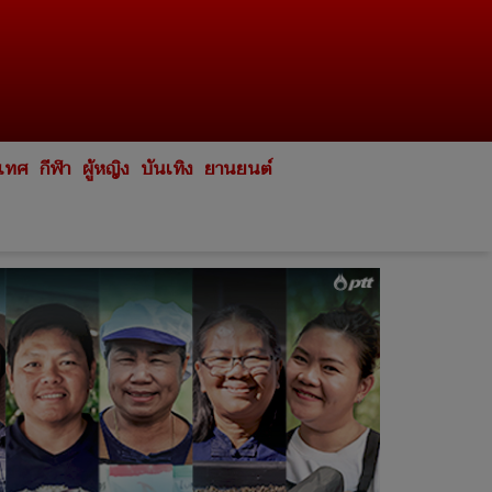
ะเทศ
กีฬา
ผู้หญิง
บันเทิง
ยานยนต์