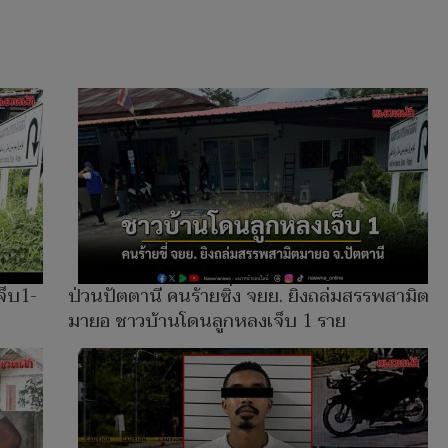
จ็บ1-
ป่วนปัตตานี คนร้ายซิ่ง จยย. ยิงถล่มสรรพสามิต
มายอ ชาวบ้านโดนลูกหลงเจ็บ 1 ราย