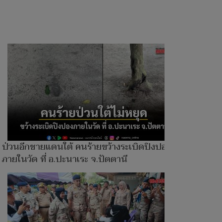
ป่วนอีกชายแดนใต้ คนร้ายขว้างระเบิดปิงปอง
ภายในวัด ที่ อ.ปะนาเระ จ.ปัตตานี