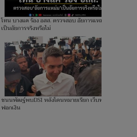
โทน บางแค ร้อง อสส. ตรวจสอบ อัยการแหม่ม
เป็นอัยการจริงหรือไม่
ชนนพัฒฐ์พบDSI หลังโดนหมายเรียก เว็บพนัน-
ฟอกเงิน