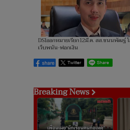
DSIออกหมายเรียก12มี.ค. สส.ชนนพัฒฐ์ โ
เว็บพนัน-ฟอกเงิน
Breaking News