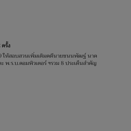
ครั้ง
.ภ.9 ให้สอบสวนเพิ่มเติมคดีนายชนนพัฒฐ์ นาค
ละ พ.ร.บ.คอมพิวเตอร์ ฯรวม 8 ประเด็นสำคัญ