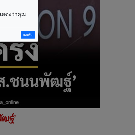
ราแสดงว่าคุณ
ยอมรับ
ัฒฐ์’