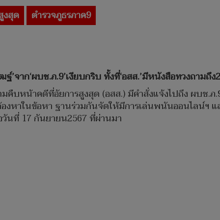
สูงสุด
ตำรวจภูธรภาค9
ฐ์’จาก‘ผบช.ภ.9’เงียบกริบ ทั้งที่‘อสส.’มีหนังสือทวงถามถึง2 
มคืบหน้าคดีที่อัยการสูงสุด (อสส.) มีคำสั่งแจ้งไปถึง ผบช
ต้องหาในข้อหา ฐานร่วมกันจัดให้มีการเล่นพนันออนไลน์ฯ แ
อวันที่ 17 กันยายน2567 ที่ผ่านมา