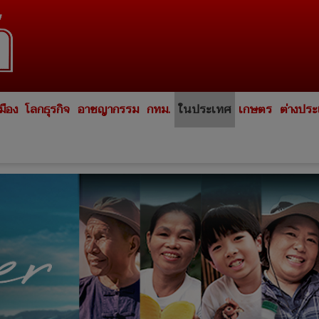
มือง
โลกธุรกิจ
อาชญากรรม
กทม.
ในประเทศ
เกษตร
ต่างปร