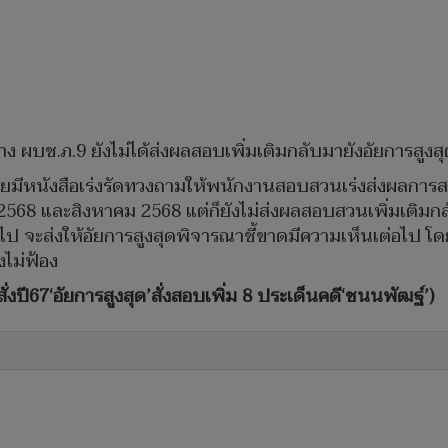
ผบช.ภ.9 ยังไม่ได้ส่งผลสอบเพิ่มเติมกลับมายังอัยการสูงส
เคยมีหนังสือเร่งรัดทวงถามให้พนักงานสอบสวนเร่งส่งผลการส
68 และสิงหาคม 2568 แต่ก็ยังไม่ส่งผลสอบสวนเพิ่มเติมก
ติมไป จะส่งให้อัยการสูงสุดพิจารณาชี้ขาดมีความเห็นเต่อไ
่งไม่ฟ้อง
คำสั่งปี67‘อัยการสูงสุด’สั่งสอบเพิ่ม 8 ประเด็นคดี‘ชนนพัฒฐ์’)