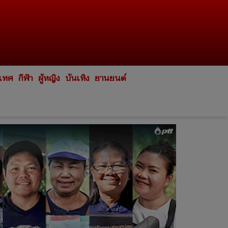
ะเทศ
กีฬา
ผู้หญิง
บันเทิง
ยานยนต์