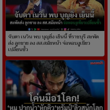
จับตา เนวิน พบ บุญยิ่ง เย็นนี้ ที่ราชบุรี สะพัด
ส่ง ลูกชาย ลง สส.สมัยหน้า จ่อหอบงูเขียว
เปลี่ยนขั้ว