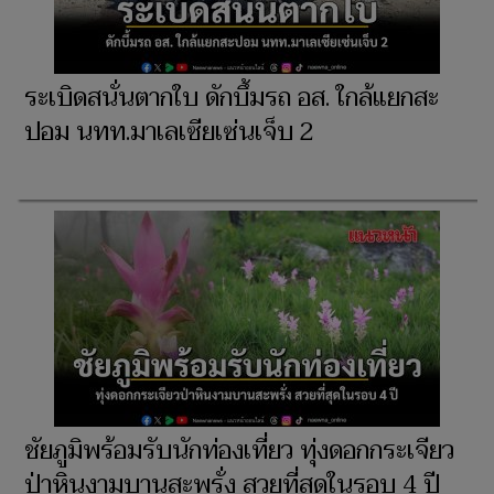
ระเบิดสนั่นตากใบ ดักบึ้มรถ อส. ใกล้แยกสะ
ปอม นทท.มาเลเซียเซ่นเจ็บ 2
ชัยภูมิพร้อมรับนักท่องเที่ยว ทุ่งดอกกระเจียว
ป่าหินงามบานสะพรั่ง สวยที่สุดในรอบ 4 ปี