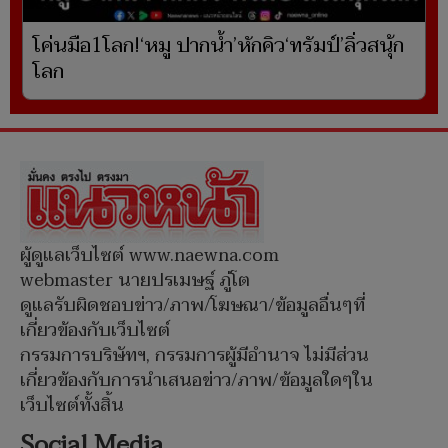
โค่นมือ1โลก!‘หมู ปากน้ำ’หักคิว‘ทรัมป์’ลิ่วสนุ้ก
โลก
ผู้ดูแลเว็บไซต์ www.naewna.com
webmaster นายปรเมษฐ์ ภู่โต
ดูแลรับผิดชอบข่าว/ภาพ/โฆษณา/ข้อมูลอื่นๆที่
เกี่ยวข้องกับเว็บไซต์
กรรมการบริษัทฯ, กรรมการผู้มีอำนาจ ไม่มีส่วน
เกี่ยวข้องกับการนำเสนอข่าว/ภาพ/ข้อมูลใดๆใน
เว็บไซต์ทั้งสิ้น
Social Media