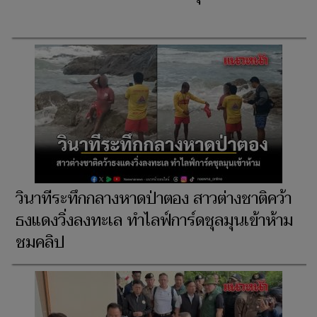
วินาทีระทึกกลางหาดป่าตอง สาวต่างชาติคว้า
ธงแดงวิ่งลงทะเล ทำไลฟ์การ์ดชุลมุนเข้าห้าม
ชมคลิป