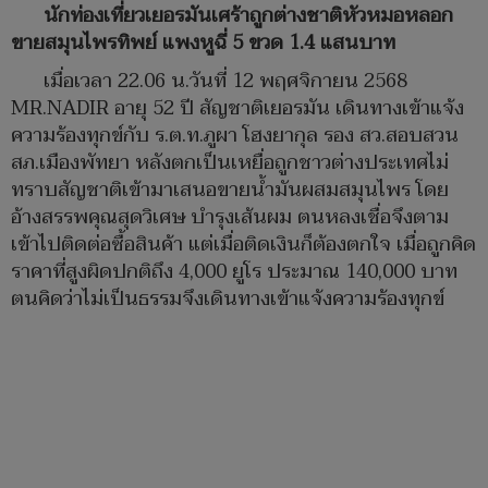
นักท่องเที่ยวเยอรมันเศร้าถูกต่างชาติหัวหมอหลอก
ขายสมุนไพรทิพย์ แพงหูฉี่ 5 ขวด 1.4 แสนบาท
เมื่อเวลา 22.06 น.วันที่ 12 พฤศจิกายน 2568
MR.NADIR อายุ 52 ปี สัญชาติเยอรมัน เดินทางเข้าแจ้ง
ความร้องทุกข์กับ ร.ต.ท.ภูผา โฮงยากุล รอง สว.สอบสวน
สภ.เมืองพัทยา หลังตกเป็นเหยื่อถูกชาวต่างประเทศไม่
ทราบสัญชาติเข้ามาเสนอขายน้ำมันผสมสมุนไพร โดย
อ้างสรรพคุณสุดวิเศษ บำรุงเส้นผม ตนหลงเชื่อจึงตาม
เข้าไปติดต่อซื้อสินค้า แต่เมื่อติดเงินก็ต้องตกใจ เมื่อถูกคิด
ราคาที่สูงผิดปกติถึง 4,000 ยูโร ประมาณ 140,000 บาท
ตนคิดว่าไม่เป็นธรรมจึงเดินทางเข้าแจ้งความร้องทุกข์