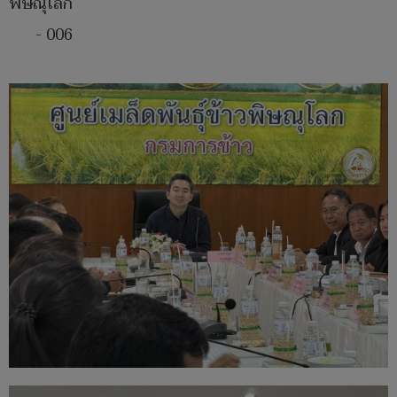
พิษณุโลก
- 006