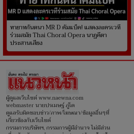
ทายาทกันตนา MR D คัมแบ็ค! แสดงละครเวที
ร่วมสมัย Thai Choral Opera นาฏคีตา
ประสานเสียง
ผู้ดูแลเว็บไซต์ www.naewna.com
webmaster นายปรเมษฐ์ ภู่โต
ดูแลรับผิดชอบข่าว/ภาพ/โฆษณา/ข้อมูลอื่นๆที่
เกี่ยวข้องกับเว็บไซต์
กรรมการบริษัทฯ, กรรมการผู้มีอำนาจ ไม่มีส่วน