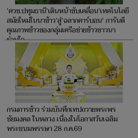
'ศวข.ปทุมธานี'เดินหน้าขับเคลื่อน'เทคโนโลยี
สมัยใหม่ในนาข้าว'สู่'ฉลากคาร์บอน' การันตี
คุณภาพข้าวของกลุ่มเครือข่ายข้าวชาวนา
ร่วมใจ
​กรมการข้าว ร่วมบันทึกเทปถวายพระพร
ชัยมงคล ในหลวง เนื่องในโอกาสวันเฉลิม
พระชนมพรรษา 28 ก.ค.69