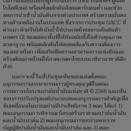
ในการแข่งขันให้กับผู้ประกอบการ (เช่น โรงสกัดฯ ผู้ผลิต
ไบโอดีเซล) พร้อมทั้งผลักดันสังคมคาร์บอนต่ำ และช่วย
ลดการนำเข้าน้ำมันดิบจากต่างประเทศ สร้างความมั่นคง
ทางด้านพลังงานในประเทศ ซึ่งจากการประชุม GACC ที่
ผ่านมา ฝ่ายจีนได้เน้นย้ำให้ประเทศไทยยกระดับสินค้า
เกษตร GI ของแต่ละพื้นที่ให้ทันสมัยทั้งในด้านคุณภาพ
มาตรฐาน พร้อมผลักดันให้สอดคล้องกับความต้องการ
ของตลาดโลก เพื่อเสริมขีดความสามารถการแข่งขันและ
สร้างศักยภาพใหม่ให้ภาคเกษตรไทยบนเวทีนานาชาติอีก
ด้วย
นอกจากนี้ ในที่ประชุมเห็นชอบแต่งตั้งคณะ
อนุกรรมการสรรหากรรมการผู้ทรงคุณวุฒิในคณะ
กรรมการนโยบายปาล์มน้ำมันแห่งชาติ ปี 2568 และเห็น
ชอบการปรับปรุงองค์ประกอบคณะอนุกรรมการสำคัญเพื่อ
ขับเคลื่อนนโยบายอย่างมีประสิทธิภาพ 3 คณะ ได้แก่ 1)
คณะอนุกรรมการพิจารณาโครงสร้างราคาผลปาล์มน้ำมัน
และน้ำมันปาล์ม 2) คณะอนุกรรมการยกร่างพระราช
บัญญัติปาล์มน้ำมันและน้ำมันปาล์ม และ 3) คณะ