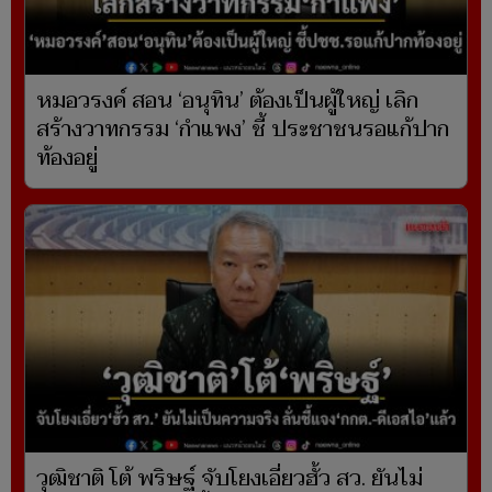
หมอวรงค์ สอน ‘อนุทิน’ ต้องเป็นผู้ใหญ่ เลิก
สร้างวาทกรรม ‘กำแพง’ ชี้ ประชาชนรอแก้ปาก
ท้องอยู่
วุฒิชาติ โต้ พริษฐ์ จับโยงเอี่ยวฮั้ว สว. ยันไม่