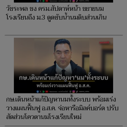
วัชระพล ชง ครม.สัปดาห์หน้า ขยายนม
โรงเรียนถึง ม.3 ดูดซับน้ำนมดิบส่วนเกิน
กษ.เดินหน้าแก้ปัญหานมทั้งระบบ พร้อมเร่ง
วางแผนฟื้นฟู อ.ส.ค. จ่อหารือมิลค์บอร์ด ปรับ
สัดส่วนโควตานมโรงเรียนใหม่