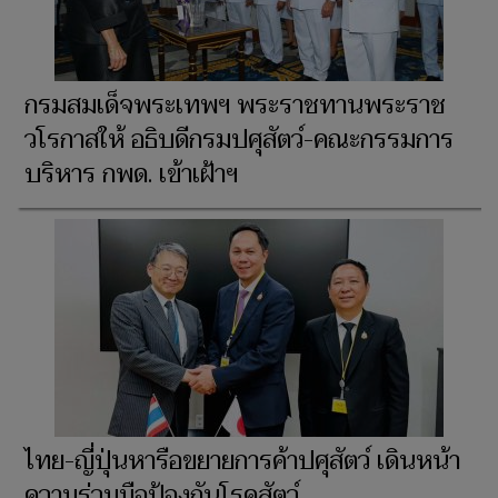
กรมสมเด็จพระเทพฯ พระราชทานพระราช
วโรกาสให้ อธิบดีกรมปศุสัตว์-คณะกรรมการ
บริหาร กพด. เข้าเฝ้าฯ
ไทย-ญี่ปุ่นหารือขยายการค้าปศุสัตว์ เดินหน้า
ความร่วมมือป้องกันโรคสัตว์