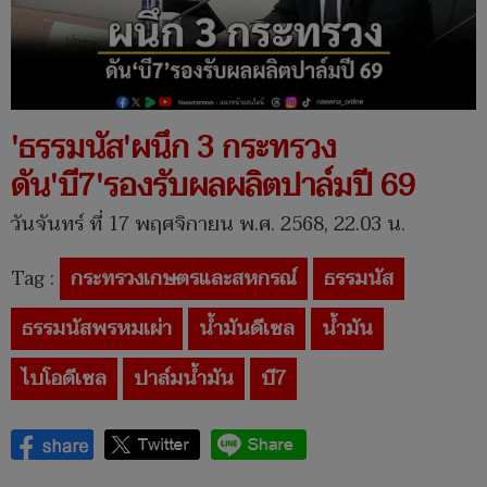
'ธรรมนัส'ผนึก 3 กระทรวง
ดัน'บี7'รองรับผลผลิตปาล์มปี 69
วันจันทร์ ที่ 17 พฤศจิกายน พ.ศ. 2568, 22.03 น.
Tag :
กระทรวงเกษตรและสหกรณ์
ธรรมนัส
ธรรมนัสพรหมเผ่า
น้ำมันดีเซล
น้ำมัน
ไบโอดีเซล
ปาล์มน้ำมัน
บี7