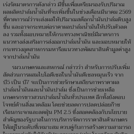
เร่งรัดมาตรการดังกล่าว มีขึ้นเพื่อเตรียมรองรับปริมาณ
ผลผลิตปาล์มน้ำมันที่จะเพิ่มขึ้นในช่วงเดือนมีนาคม 2569
ที่คาดการณ์ว่าจะส่งผลให้ปริมาณสต็อกน้ำมันปาล์มดิบสูง
ขึ้น และอาจกระทบต่อราคาผลปาล์มน้ำมันให้ปรับตัวลด
ลง รวมทั้งมอบหมายให้กระทรวงพาณิชย์มีมาตรการ
แนวทางส่งเสริมการส่งออกปาล์มน้ำมัน และมอบหมายให้
กระทรวงอุตสาหกรรมหารือแนวทางพัฒนาสินค้ามูลค่าสูง
จากปาล์มน้ำมัน
รมว.เกษตรและสหกรณ์ กล่าวว่า สำหรับการปรับเพิ่ม
สัดส่วนการผสมไบโอดีเซลในน้ำมันดีเซลหมุนเร็ว จาก
บี5 เป็น บี7 จะเป็นการช่วยรักษาเสถียรภาพราคาผล
ปาล์มน้ำมันและน้ำมันปาล์ม ซึ่งเป็นการช่วยเหลือ
เกษตรกรชาวสวนปาล์มน้ำมันทั่วประเทศ อีกทั้งยังตอบ
โจทย์ด้านสิ่งแวดล้อม โดยช่วยลดการปลดปล่อยก๊าซ
เรือนกระจกและลดฝุ่น PM 2.5 ซึ่งสอดคล้องกับนโยบาย
สำคัญของรัฐบาลในการบริหารจัดการราคาสินค้าเกษตร
ให้อยู่ในระดับที่เหมาะสม ควบคู่กับการสร้างความสามารถ