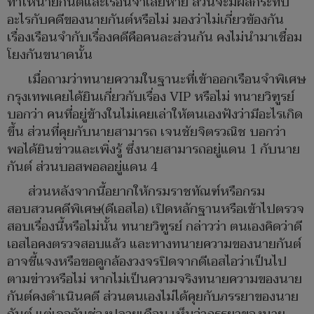
ทำให้นายกันต์และเรือนจำเสียหาย ส่วนจะมีผลกระทบ
อะไรกับคดีของนายกันต์หรือไม่ มองว่าไม่เกี่ยวข้องกัน
เรื่องเรือนจำกับเรื่องคดีคือคนละส่วนกัน คงไม่นำมาเชื่อม
โยงกันขนาดนั้น
เมื่อถามว่าทนายความในฐานะที่เข้าออกเรือนจำพิเศษ
กรุงเทพเคยได้ยินเกี่ยวกับเรื่อง VIP หรือไม่ ทนายวิฑูรย์
บอกว่า คนที่อยู่ข้างในไม่เคยเล่าให้ตนเองฟังว่ามีอะไรเกิด
ขึ้น ส่วนที่คุยกับนายสามารถ เจนชัยจิตรวณิช บอกว่า
พอได้ยินข่าวและเพิ่งรู้ ซึ่งนายสามารถอยู่แดน 1 กับนาย
กันต์ ส่วนบอสพอลอยู่แดน 4
ส่วนหลังจากนี้อยากให้กรมราชทัณฑ์หรือกรม
สอบสวนคดีพิเศษ(ดีเอสไอ) เปิดหลักฐานหรือเข้าไปตรวจ
สอบเรื่องนี้หรือไม่นั้น ทนายวิฑูรย์ กล่าวว่า ตนเองคิดว่าดี
เอสไอคงตรวจสอบแล้ว และทางทนายความของนายกันต์
อาจชี้แจงหรือขอดูกล้องวงจรปิดจากดีเอสไอว่าเป็นไป
ตามข่าวหรือไม่ หากไม่เป็นความจริงทนายความของนาย
กันต์คงดำเนินคดี ส่วนตนเองไม่ได้คุยกับภรรยาของนาย