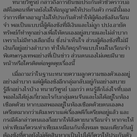
ทนายวิฑูรย์ กล่าวถึงการยื่นขอประกันตัวชั่วคราวบอ
สดิไอคอนที่ศาลยังไม่ให้อนุญาตให้ประกันตัว กรณีนี้มอง
ว่าการที่ศาลอาญาไม่ให้ประกันตัวทำให้ผู้ต้องขังล้นเรือน
จำ พอเป็นแบบนี้ผู้ต้องขังที่มีเงินและไม่ถูก ปปง.อายัด
ทรัพย์ก็ทำทุกอย่างเพื่อให้ตนเองอยู่สบายและไม่ลำบาก
เพราะไม่มีทางเลือกอื่น ซึ่งน่าเห็นใจ ส่วนผู้ต้องขังที่ไม่มี
เงินก็อยู่อย่างลำบาก ทำให้เกิดธุรกิจแบบใหม่ในเรือนจำ
พิเศษกรุงเทพอย่างที่เป็นข่าว ส่วนตนเองไม่เคยมีนาย
หน้าหรือใครติดต่อพูดคุยเรื่องนี้
เมื่อถามว่าในฐานะทนายความลูกความของตัวเองอยู่
อย่างลำบาก แต่ผู้ต้องขังอีกกลุ่มกลับอยู่กันอย่างสบาย
รู้สึกอย่างไรบ้าง ทนายวิฑูรย์ บอกว่า ตนรู้สึกโล่งใจที่บอส
พอลไม่ได้ยุ่งเกี่ยวอะไรกับกลุ่มคนจีนและไม่ได้อยู่ในห้อง
เชือดด้วย หากบอสพอลอยู่ในห้องเชือดด้วยตนเองคง
เครียดมากกว่าเดิมเพราะแค่เรื่องคดีก็เครียดอยู่แล้ว และ
กรณีดังกล่าวตนเองก็อยากให้สังคายนาเรือนจำ หากจะให้
เท่าเทียมก็ควรเท่าเทียมเหมือนกันทั้งหมด ขณะเดียวกันผู้
ต้องขังที่ศาลยังไม่ตัดสินหากเป็นไปได้ก็ควรให้ประกันตัว