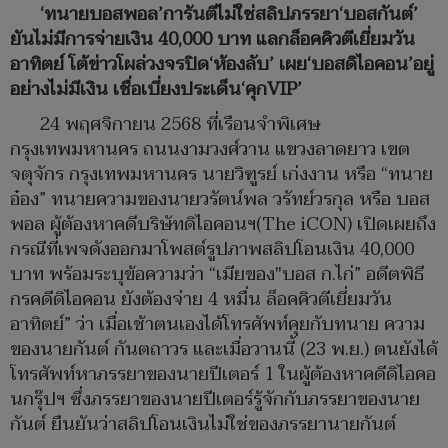
‘ทนายบอสพอล’การันตีไม่ใช่สลิปภรรยา‘บอสกันต์’
ยันไม่มีการจ่ายเงิน 40,000 บาท แลกล็อคคิวตีเยี่ยมวัน
อาทิตย์ โต้ข่าวโผล่วงจรปิด‘ห้องลับ’ เผย‘บอสดิไอคอน’อยู่
อย่างไม่มีเงิน เชื่อเบี่ยงประเด็น‘คุกVIP’
24 พฤศจิกายน 2568 ที่เรือนจำพิเศษ
กรุงเทพมหานคร ถนนงามวงศ์วาน แขวงลาดยาว เขต
จตุจักร กรุงเทพมหานคร นายวิฑูรย์ เก่งงาน หรือ “ทนาย
อ๋อง” ทนายความของนายวรัตน์พล วรัทย์วรกุล หรือ บอส
พอล ผู้ต้องหาคดีบริษัทดิไอคอนฯ(The iCON) เปิดเผยถึง
กรณีที่เพจดังออกมาโพสต์รูปภาพสลิปโอนเงิน 40,000
บาท พร้อมระบุข้อความว่า “เมียของ"บอส ก.ไก่” อดีตพิธี
กรคดีดิไอคอน ยังต้องจ่าย 4 หมื่น ล็อคคิวตีเยี่ยมวัน
อาทิตย์” ว่า เมื่อเช้าตนเองได้โทรศัพท์คุยกับทนาย ความ
ของนายกันต์ กันตถาวร และเมื่อวานนี้ (23 พ.ย.) ตนยังได้
โทรศัพท์หาภรรยาของนายปีเตอร์ 1 ในผู้ต้องหาคดีดิไอคอ
นกรุ๊ปฯ ซึ่งภรรยาของนายปีเตอร์รู้จักกับภรรยาของนาย
กันต์ ยืนยันว่าสลิปโอนเงินไม่ใช่ของภรรยานายกันต์