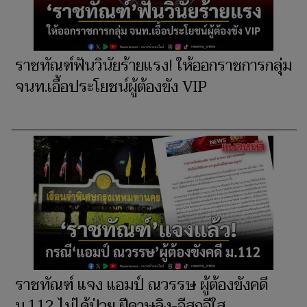
ราชทัณฑ์ฟันวินัยร้ายแรง! ให้ออกราชการกลุ่ม
จนท.เอื้อประโยชน์ผู้ต้องขัง VIP
ราชทัณฑ์ แจง แอมป์ ณวรรษ ผู้ต้องขังคดี
ม.112 ไม่ได้ป่วย ฝีดาษลิง-อีสุกอีใส