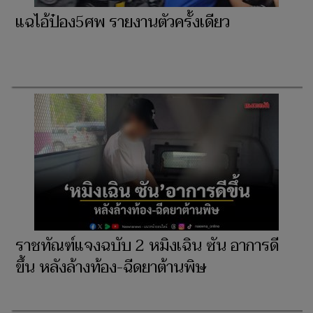
แฉไอ้ป๋อง5ศพ รายงานตัวครั้งเดียว
ราชทัณฑ์แจงฉบับ 2 หมิงเฉิน ซัน อาการดี
ขึ้น หลังล้างท้อง-ฉีดยาต้านพิษ