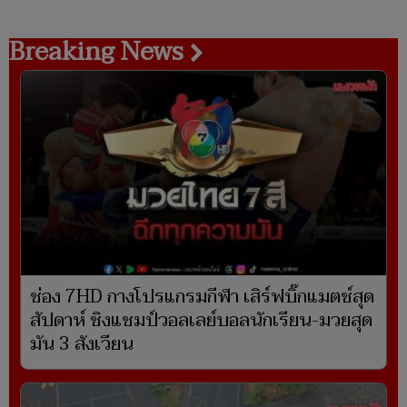
Breaking News
ช่อง 7HD กางโปรแกรมกีฬา เสิร์ฟบิ๊กแมตช์สุด
สัปดาห์ ชิงแชมป์วอลเลย์บอลนักเรียน-มวยสุด
มัน 3 สังเวียน