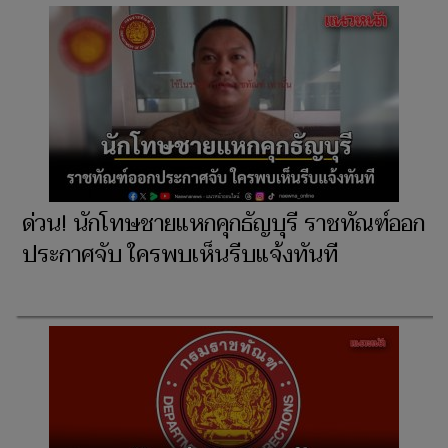
ด่วน! นักโทษชายแหกคุกธัญบุรี ราชทัณฑ์ออก
ประกาศจับ ใครพบเห็นรีบแจ้งทันที