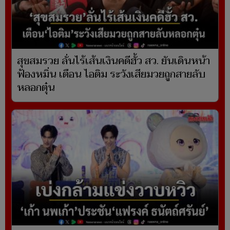
สุขสมรวย ลั่นไร้เส้นเงินคดีฮั้ว สว. ยันเดินหน้า
ฟ้องหมิ่น เตือน ไอติม ระวังเสียมวยถูกสายลับ
หลอกตุ๋น