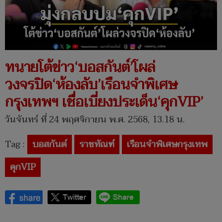
ทนายโต้ข่าว‘บอสกันต์’โผล่
วงจรปิด‘ห้องลับ’เรือนจำพิเศษ
กรุงเทพฯ เชื่อเบี่ยงประเด็น‘คุกVIP’
วันจันทร์ ที่ 24 พฤศจิกายน พ.ศ. 2568, 13.18 น.
Tag :
บอสกันต์
ราชทัณฑ์
เรือนจำพิเศษกรุงเทพ
คุกVIP