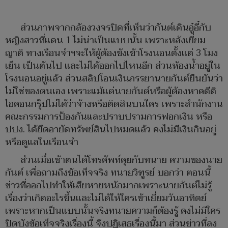
ส่วนภาพจากกล้องวงจรปิดที่เห็นว่ากันต์เดินอู๋อี๋กับ
หญิงสาวที่แดน 1 ไม่น่าเป็นแบบนั้น เพราะหลังเยี่ยม
ญาติ ทางเรือนจำฯจะให้ผู้ต้องขังเข้าโรงนอนตั้งแต่ 3 โมง
เย็น เป็นต้นไป และไม่ได้ออกไปไหนอีก ส่วนห้องน้ำอยู่ใน
โรงนอนอยู่แล้ว ส่วนสลิปโอนเงินภรรยานายกันต์ยืนยันว่า
ไม่ใช่ของตนเอง เพราะแม้แต่นายกันต์หรือผู้ต้องหาคดีดิ
ไอคอนกรุ๊ปไม่ได้ว่าจ้างหรือติดสินบนใคร เพราะสำนักงาน
คณะกรรมการป้องกันและปราบปรามการฟอกเงิน หรือ
ปปง. ได้ยึดอายัดทรัพย์สินไปหมดแล้ว คงไม่มีเงินกินอยู่
หรือดูแลในเรือนจำ
ส่วนเมื่อเช้าตนได้โทรศัพท์คุยกับทนาย ความของนาย
กันต์ เพื่อถามถึงข้อเท็จจริง ทนายวิฑูรย์ บอกว่า ตอนนี้
ข่าวที่ออกไปทำให้เสียหายหนักมากเพราะนายกันต์ไม่รู้
เรื่องว่าเกิดอะไรขึ้นและไม่ได้ให้ใครเข้าเยี่ยมวันอาทิตย์
เพราะหากเป็นแบบนั้นจริงทนายความก็ต้องรู้ คงไม่มีใคร
ปิดบังข้อเท็จจริงเรื่องนี้ จึงปฏิเสธเรื่องนี้มา ส่วนข่าวที่ลง