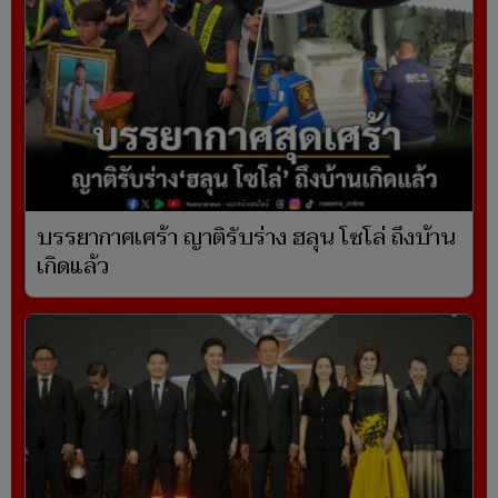
บรรยากาศเศร้า ญาติรับร่าง ฮลุน โซโล่ ถึงบ้าน
เกิดแล้ว