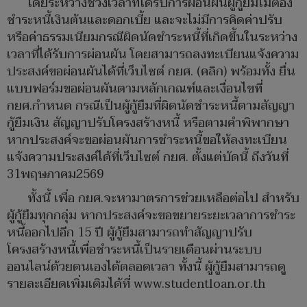
โดยระหว่างช่วงเวลาที่ได้รับการผ่อนผันผู้กู้ยืมไม่ต้อง
ชำระหนี้เงินต้นและดอกเบี้ย และจะไม่มีการคิดค่าปรับ
หรือค่าธรรมเนียมกรณีผิดนัดชำระหนี้ที่เกิดขึ้นในระหว่าง
เวลาที่ได้รับการผ่อนผัน โดยสามารถลงทะเบียนแจ้งความ
ประสงค์ขอผ่อนผันได้ที่เว็บไซต์ กยศ. (คลิก) พร้อมทั้ง ยื่น
แบบฟอร์มขอผ่อนผันตามหลักเกณฑ์และเงื่อนไขที่
กยศ.กำหนด กรณีเป็นผู้กู้ยืมที่ผิดนัดชำระหนี้ตามสัญญา
กู้ยืมเงิน สัญญาปรับโครงสร้างหนี้ หรือตามคำพิพากษา
หากประสงค์จะขอผ่อนผันการชำระหนี้ขอให้ลงทะเบียน
แจ้งความประสงค์ได้ที่เว็บไซต์ กยศ. ตั้งแต่บัดนี้ ถึงวันที่
31พฤษภาคม2569
ทั้งนี้ เพื่อ กยศ.จะหามาตรการช่วยเหลือต่อไป สำหรับ
ผู้กู้ยืมทุกกลุ่ม หากประสงค์จะขอขยายระยะเวลาการชำระ
หนี้ออกไปอีก 15 ปี ผู้กู้ยืมสามารถทำสัญญาปรับ
โครงสร้างหนี้เพื่อชำระหนี้เป็นรายเดือนผ่านระบบ
ออนไลน์ด้วยตนเองได้ตลอดเวลา ทั้งนี้ ผู้กู้ยืมสามารถดู
รายละเอียดเพิ่มเติมได้ที่ www.studentloan.or.th