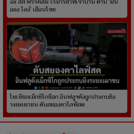
ฉะ สส.พรรคส้ม ไร้มารยาทเจ้าบ้าน ต้าน 'มิน
ออง ไลง์' เยือนไทย
โซเชียลเม็กซิโกช็อก อินฟลูฯดังถูกประกบยิง
ระยะเผาขน ดับสยองคาไลฟ์สด