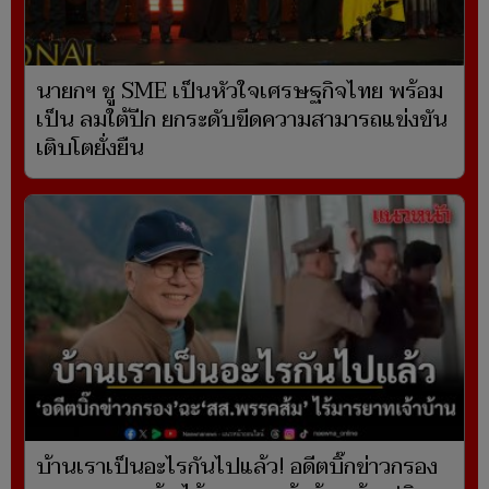
นายกฯ ชู SME เป็นหัวใจเศรษฐกิจไทย พร้อม
เป็น ลมใต้ปีก ยกระดับขีดความสามารถแข่งขัน
เติบโตยั่งยืน
บ้านเราเป็นอะไรกันไปแล้ว! อดีตบิ๊กข่าวกรอง